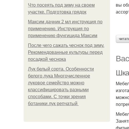
вы об
Что посеять под зиму на своем
ассор
участке. Подготовка грядок
Максим дачник 2 мл инструкция по
применению. Инструкция по
применению фунгицида Максим
читат
После чего сажать чеснок под зиму.
Рекомендованные культуры перед
Вас
посадкой чеснока
Лук белый сорта. Особенности
Шка
белого лука Многочисленное
Мебел
луковое семейство можно
изгот
классифицировать разными
можно
способами. С точки зрения
потре
ботаники лук репчатый
Мебел
Занят
фитне