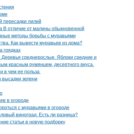
стения
оме
й пересадки лилий
а В отличие от малины обыкновенной
дные методы борьбы с муравьями
ства. Как вывести муравьев из дома?
а грядках
е Деревья среднерослые. Яблоки средние и
ным красным румянцем, десертного вкуса.
 и в чем ее польза
я высадки зелени
но
ьев в огороде
ороться с муравьями в огороде
толовый виноград. Есть ли разница?
ение статьи в новую подборку