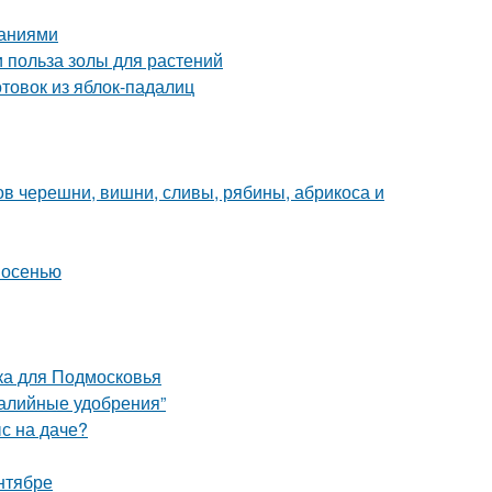
саниями
и польза золы для растений
отовок из яблок-падалиц
ов черешни, вишни, сливы, рябины, абрикоса и
 осенью
ка для Подмосковья
калийные удобрения”
ыс на даче?
нтябре