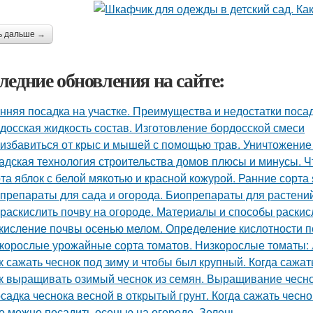
ь дальше →
ледние обновления на сайте:
нняя посадка на участке. Преимущества и недостатки поса
досская жидкость состав. Изготовление бордосской смеси
 избавиться от крыс и мышей с помощью трав. Уничтожение
адская технология строительства домов плюсы и минусы. Ч
та яблок с белой мякотью и красной кожурой. Ранние сорта
препараты для сада и огорода. Биопрепараты для растений,
 раскислить почву на огороде. Материалы и способы раски
кисление почвы осенью мелом. Определение кислотности п
корослые урожайные сорта томатов. Низкорослые томаты: л
к сажать чеснок под зиму и чтобы был крупный. Когда сажа
к выращивать озимый чеснок из семян. Выращивание чесно
садка чеснока весной в открытый грунт. Когда сажать чесно
о можно посадить осенью на огороде. Зелень