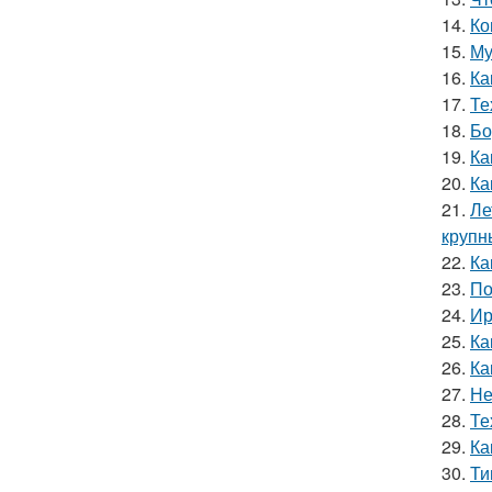
14.
Ко
15.
Му
16.
Ка
17.
Те
18.
Бо
19.
Ка
20.
Ка
21.
Ле
крупн
22.
Ка
23.
По
24.
Ир
25.
Ка
26.
Ка
27.
Не
28.
Те
29.
Ка
30.
Ти