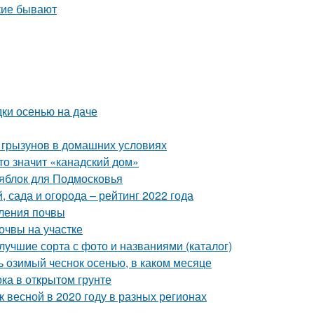
дки осенью на даче
 грызунов в домашних условиях
то значит «канадский дом»
 яблок для Подмосковья
 сада и огорода – рейтинг 2022 года
сления почвы
очвы на участке
учшие сорта с фото и названиями (каталог)
ть озимый чеснок осенью, в каком месяце
ка в открытом грунте
к весной в 2020 году в разных регионах