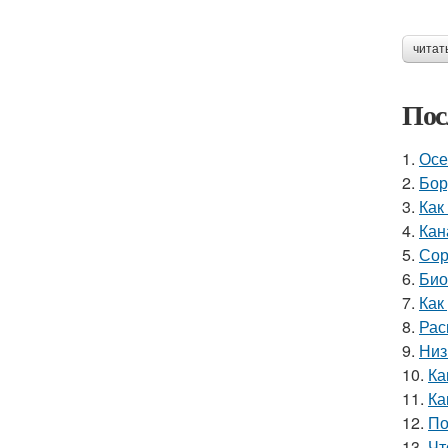
читат
Пос
1.
Осе
2.
Бор
3.
Как
4.
Кан
5.
Сор
6.
Био
7.
Как
8.
Рас
9.
Низ
10.
Ка
11.
Ка
12.
По
13.
Чт