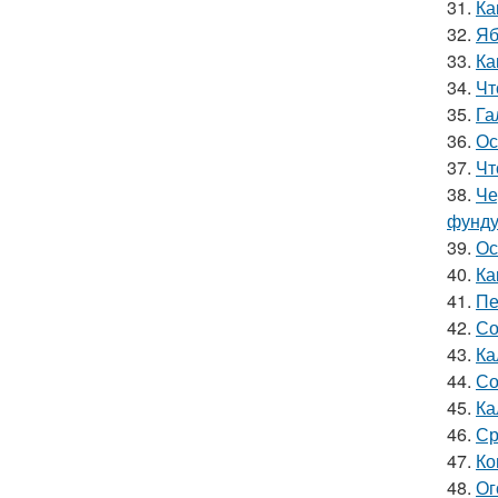
31.
Ка
32.
Яб
33.
Ка
34.
Чт
35.
Га
36.
Ос
37.
Чт
38.
Че
фунду
39.
Ос
40.
Ка
41.
Пе
42.
Со
43.
Ка
44.
Со
45.
Ка
46.
Ср
47.
Ко
48.
Ог