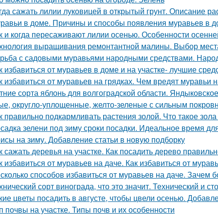
гда сажать лилии луковицей в открытый грунт. Описание ра
равьи в доме. Причины и способы появления муравьев в д
к и когда пересаживают лилии осенью. Особенности осенне
хнология выращивания ремонтантной малины. Выбор мест
рьба с садовыми муравьями народными средствами. Наро
к избавиться от муравьев в доме и на участке- лучшие сред
к избавиться от муравьев на грядках. Чем вредят муравьи н
тние сорта яблонь для волгоградской области. Яндыковско
ые, округло-уплощенные, желто-зеленые с сильным покров
к правильно подкармливать растения золой. Что такое зола
садка зелени под зиму сроки посадки. Идеальное время дл
исы на зиму. Добавление статьи в новую подборку
к сажать деревья на участке. Как посадить дерево правиль
к избавиться от муравьев на даче. Как избавиться от мурав
сколько способов избавиться от муравьев на даче. Зачем б
хнический сорт винограда, что это значит. Технический и с
кие цветы посадить в августе, чтобы цвели осенью. Добавл
п почвы на участке. Типы почв и их особенности