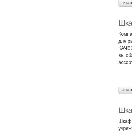
читат
Шка
Компа
для р
КАЧЕС
вы об
ассор
читат
Шка
Шкаф 
учреж