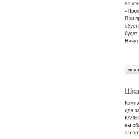
вещей
«Проф
При п
обуст
будет
Ничут
читат
Шка
Компа
для р
КАЧЕС
вы об
ассор