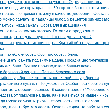
к определить, какая почва на участке. Определение типа
локи поздние сорта красные. 50 сортов яблок с фото и опи
к правильно применять золу в качестве удобрения. Состав 
о можно сделать из падалицы яблок. 5 рецептов зимних заг
лантусы когда сажать. Сорта для выращивания
енью важно помочь огороду. Готовим огород к зиме
о посадить рядом с грушей. Что посадить с грушей
решня креолка описание сорта. Краткий обзор лучших сорт
ка
енние яблоки сорта. Осенние сорта яблонь
кие цветы сажать под зиму на даче. Посадка многолетников
чь для бани. Лучшие производители банных печей
к березовый рецепты. Польза березового сока
лийное удобрение, что это такое. Калийные удобрения
рта озимого лука для Подмосковья. Особенности сортов лу
лийные удобрения осенью. 15 комментариев к “Фосфорно-
едства от грызунов на даче. Как избавиться от мышей и кр
гда нужно собирать грибы. Особенности летнего сбора
ород в сентябре, что делать. Основные дачные работы в се