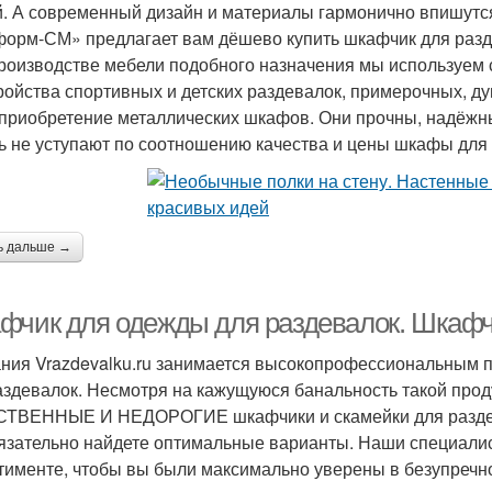
. А современный дизайн и материалы гармонично впишутс
орм-СМ» предлагает вам дёшево купить шкафчик для разд
роизводстве мебели подобного назначения мы используем
ройства спортивных и детских раздевалок, примерочных,
 приобретение металлических шкафов. Они прочны, надёжн
ь не уступают по соотношению качества и цены шкафы для 
ь дальше →
фчик для одежды для раздевалок. Шкафч
ния Vrazdevalku.ru занимается высокопрофессиональным 
аздевалок. Несмотря на кажущуюся банальность такой проду
ТВЕННЫЕ И НЕДОРОГИЕ шкафчики и скамейки для раздева
язательно найдете оптимальные варианты. Наши специали
тименте, чтобы вы были максимально уверены в безупречно