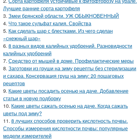
2.
Сорта картофеля устойчивые к фитофторозу на урале.
Лучшие ранние сорта картофеля
3.
Змеи брянской области. УЖ ОБЫКНОВЕННЫЙ
4.
Что такое сульфат калия. Свойства
5.
Как сделать шар с блестками. Из чего сделан
«снежный шар»
6.
8 разных видов калийных удобрений. Разновидности
калийных удобрений
7.
Средство от мышей в доме. Профилактические меры
8.
Заготовки из груши на зиму рецепты без стерилизации
и сахара. Консервация груш на зиму: 20 пошаговых
рецептов
9.
Какие цветы посадить осенью на даче. Добавление
статьи в новую подборку
10.
Какие цветы сажать осенью на даче. Когда сажать
цветы под зиму?
11.
8 лучших способов проверить кислотность почвы.
Способы измерения кислотности почвы: популярные
модели измерителей