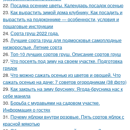
22.
Посадка осенние цветы. Календарь посадок осенью
23.
Как вырастить зимой дома клубнику. Как посадить и
вырастить на подоконнике — особенности, условия и
пошаговые инструкции
24.
Сорта груш 2022 года.
25.
Лучшие сорта груш для подмосковья самоплодные
низкорослые. Летние сорта
26.
Топ-10 лучших сортов груш. Описание сортов груш
27.
Что посеять под зиму на своем участке. Подготовка
грядок
28.
Что можно сажать осенью из цветов и овощей. Что
сажать осенью на даче: 7 советов огородникам (38 фото)
29.
Как закрыть на зиму бруснику. Ягода-брусника нас к
себе манила
30.
Борьба с муравьями на садовом участке.
Информация о гостях
31.
Почему яблоки внутри розовые. Пять сортов яблок с
красной мякотью