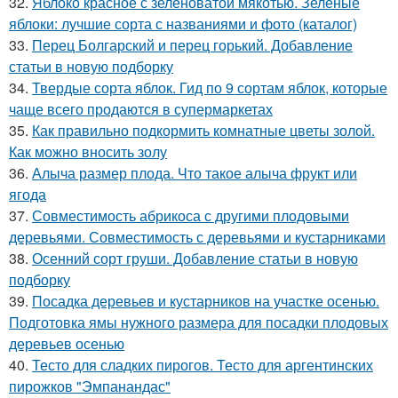
32.
Яблоко красное с зеленоватой мякотью. Зеленые
яблоки: лучшие сорта с названиями и фото (каталог)
33.
Перец Болгарский и перец горький. Добавление
статьи в новую подборку
34.
Твердые сорта яблок. Гид по 9 сортам яблок, которые
чаще всего продаются в супермаркетах
35.
Как правильно подкормить комнатные цветы золой.
Как можно вносить золу
36.
Алыча размер плода. Что такое алыча фрукт или
ягода
37.
Совместимость абрикоса с другими плодовыми
деревьями. Совместимость с деревьями и кустарниками
38.
Осенний сорт груши. Добавление статьи в новую
подборку
39.
Посадка деревьев и кустарников на участке осенью.
Подготовка ямы нужного размера для посадки плодовых
деревьев осенью
40.
Тесто для сладких пирогов. Тесто для аргентинских
пирожков "Эмпанандас"