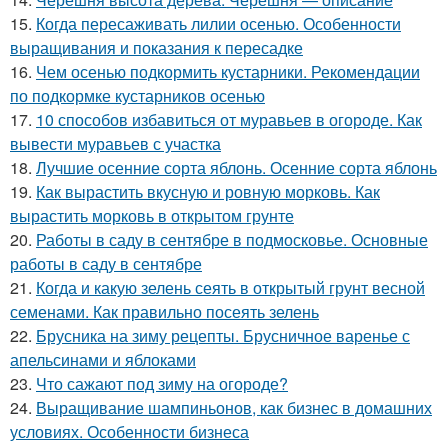
15.
Когда пересаживать лилии осенью. Особенности
выращивания и показания к пересадке
16.
Чем осенью подкормить кустарники. Рекомендации
по подкормке кустарников осенью
17.
10 способов избавиться от муравьев в огороде. Как
вывести муравьев с участка
18.
Лучшие осенние сорта яблонь. Осенние сорта яблонь
19.
Как вырастить вкусную и ровную морковь. Как
вырастить морковь в открытом грунте
20.
Работы в саду в сентябре в подмосковье. Основные
работы в саду в сентябре
21.
Когда и какую зелень сеять в открытый грунт весной
семенами. Как правильно посеять зелень
22.
Брусника на зиму рецепты. Брусничное варенье с
апельсинами и яблоками
23.
Что сажают под зиму на огороде?
24.
Выращивание шампиньонов, как бизнес в домашних
условиях. Особенности бизнеса