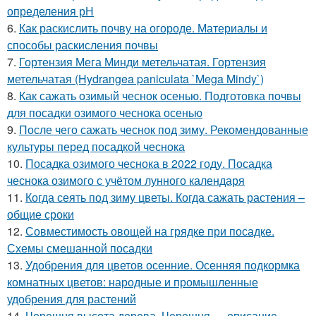
определения рН
6.
Как раскислить почву на огороде. Материалы и
способы раскисления почвы
7.
Гортензия Мега Минди метельчатая. Гортензия
метельчатая (Hydrangea paniculata `Mega Mindy`)
8.
Как сажать озимый чеснок осенью. Подготовка почвы
для посадки озимого чеснока осенью
9.
После чего сажать чеснок под зиму. Рекомендованные
культуры перед посадкой чеснока
10.
Посадка озимого чеснока в 2022 году. Посадка
чеснока озимого с учётом лунного календаря
11.
Когда сеять под зиму цветы. Когда сажать растения –
общие сроки
12.
Совместимость овощей на грядке при посадке.
Схемы смешанной посадки
13.
Удобрения для цветов осенние. Осенняя подкормка
комнатных цветов: народные и промышленные
удобрения для растений
14.
Черешня высота дерева. Черешня — описание