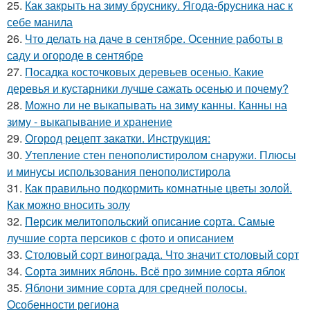
25.
Как закрыть на зиму бруснику. Ягода-брусника нас к
себе манила
26.
Что делать на даче в сентябре. Осенние работы в
саду и огороде в сентябре
27.
Посадка косточковых деревьев осенью. Какие
деревья и кустарники лучше сажать осенью и почему?
28.
Можно ли не выкапывать на зиму канны. Канны на
зиму - выкапывание и хранение
29.
Огород рецепт закатки. Инструкция:
30.
Утепление стен пенополистиролом снаружи. Плюсы
и минусы использования пенополистирола
31.
Как правильно подкормить комнатные цветы золой.
Как можно вносить золу
32.
Персик мелитопольский описание сорта. Самые
лучшие сорта персиков с фото и описанием
33.
Столовый сорт винограда. Что значит столовый сорт
34.
Сорта зимних яблонь. Всё про зимние сорта яблок
35.
Яблони зимние сорта для средней полосы.
Особенности региона