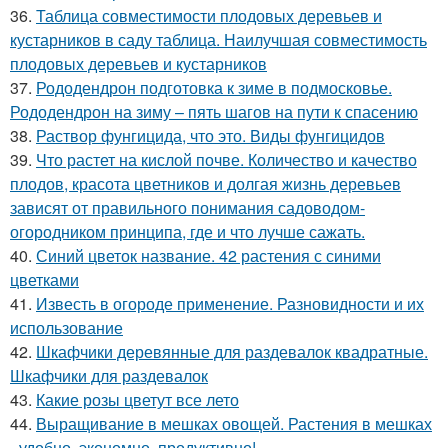
36.
Таблица совместимости плодовых деревьев и
кустарников в саду таблица. Наилучшая совместимость
плодовых деревьев и кустарников
37.
Рододендрон подготовка к зиме в подмосковье.
Рододендрон на зиму – пять шагов на пути к спасению
38.
Раствор фунгицида, что это. Виды фунгицидов
39.
Что растет на кислой почве. Количество и качество
плодов, красота цветников и долгая жизнь деревьев
зависят от правильного понимания садоводом-
огородником принципа, где и что лучше сажать.
40.
Синий цветок название. 42 растения с синими
цветками
41.
Известь в огороде применение. Разновидности и их
использование
42.
Шкафчики деревянные для раздевалок квадратные.
Шкафчики для раздевалок
43.
Какие розы цветут все лето
44.
Выращивание в мешках овощей. Растения в мешках
- удобно, экономно, продуктивно!