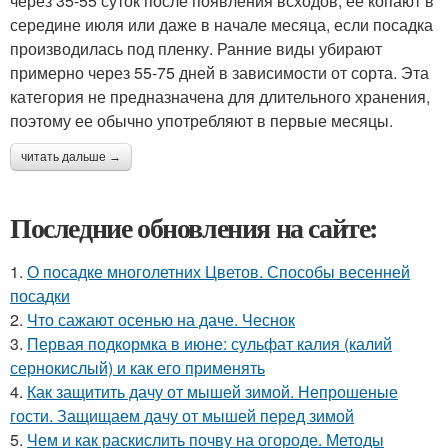
через 35-55 суток после появления всходов, ее копают в
середине июля или даже в начале месяца, если посадка
производилась под пленку. Ранние виды убирают
примерно через 55-75 дней в зависимости от сорта. Эта
категория не предназначена для длительного хранения,
поэтому ее обычно употребляют в первые месяцы.
читать дальше →
Последние обновления на сайте:
1.
О посадке многолетних Цветов. Способы весенней
посадки
2.
Что сажают осенью на даче. Чеснок
3.
Первая подкормка в июне: сульфат калия (калий
сернокислый) и как его применять
4.
Как защитить дачу от мышей зимой. Непрошеные
гости. Защищаем дачу от мышей перед зимой
5.
Чем и как раскислить почву на огороде. Методы