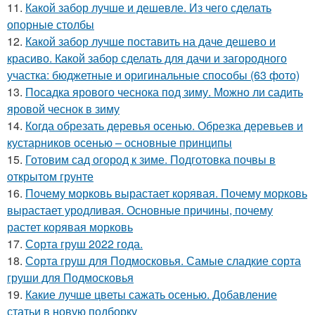
11.
Какой забор лучше и дешевле. Из чего сделать
опорные столбы
12.
Какой забор лучше поставить на даче дешево и
красиво. Какой забор сделать для дачи и загородного
участка: бюджетные и оригинальные способы (63 фото)
13.
Посадка ярового чеснока под зиму. Можно ли садить
яровой чеснок в зиму
14.
Когда обрезать деревья осенью. Обрезка деревьев и
кустарников осенью – основные принципы
15.
Готовим сад огород к зиме. Подготовка почвы в
открытом грунте
16.
Почему морковь вырастает корявая. Почему морковь
вырастает уродливая. Основные причины, почему
растет корявая морковь
17.
Сорта груш 2022 года.
18.
Сорта груш для Подмосковья. Самые сладкие сорта
груши для Подмосковья
19.
Какие лучше цветы сажать осенью. Добавление
статьи в новую подборку