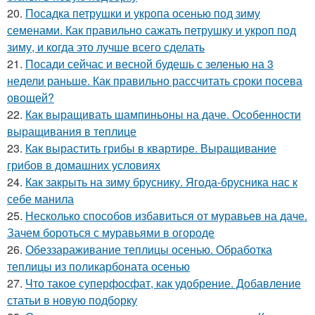
20.
Посадка петрушки и укропа осенью под зиму
семенами. Как правильно сажать петрушку и укроп под
зиму, и когда это лучше всего сделать
21.
Посади сейчас и весной будешь с зеленью на 3
недели раньше. Как правильно рассчитать сроки посева
овощей?
22.
Как выращивать шампиньоны на даче. Особенности
выращивания в теплице
23.
Как вырастить грибы в квартире. Выращивание
грибов в домашних условиях
24.
Как закрыть на зиму бруснику. Ягода-брусника нас к
себе манила
25.
Несколько способов избавиться от муравьев на даче.
Зачем бороться с муравьями в огороде
26.
Обеззараживание теплицы осенью. Обработка
теплицы из поликарбоната осенью
27.
Что такое суперфосфат, как удобрение. Добавление
статьи в новую подборку