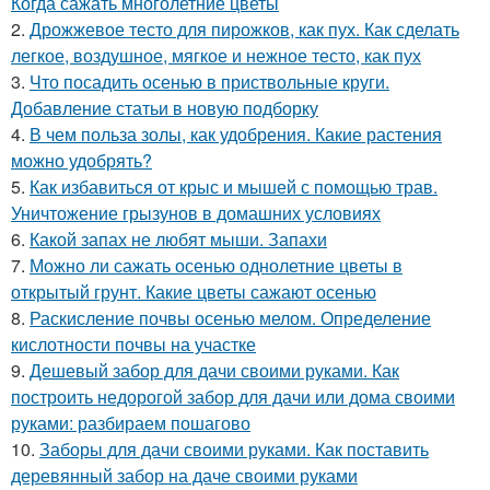
Когда сажать многолетние цветы
2.
Дрожжевое тесто для пирожков, как пух. Как сделать
легкое, воздушное, мягкое и нежное тесто, как пух
3.
Что посадить осенью в приствольные круги.
Добавление статьи в новую подборку
4.
В чем польза золы, как удобрения. Какие растения
можно удобрять?
5.
Как избавиться от крыс и мышей с помощью трав.
Уничтожение грызунов в домашних условиях
6.
Какой запах не любят мыши. Запахи
7.
Можно ли сажать осенью однолетние цветы в
открытый грунт. Какие цветы сажают осенью
8.
Раскисление почвы осенью мелом. Определение
кислотности почвы на участке
9.
Дешевый забор для дачи своими руками. Как
построить недорогой забор для дачи или дома своими
руками: разбираем пошагово
10.
Заборы для дачи своими руками. Как поставить
деревянный забор на даче своими руками