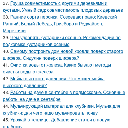
37.
Груша совместимость с другими деревьями и
кустами. Умный сад: совместимость плодовых деревьев
38.
Ранние сорта персика. Созревают рано: Киевский
Ранний, Белый Лебедь, Грисборо и Редхайвен,
Мореттини
39.
Чем удобрять кустарники осенью. Рекомендации по
подкормке кустарников осенью
40.
Самому построить дом новой кровли поверх старого
шифера. Ондулин поверх шифера?
41.
Очистка воды от железа. Какие бывают методы
очистки воды от железа
42.
Мойка высокого давления. Что может мойка
высокого давления?
43.
Работы на даче в сентябре в подмосковье. Основные
работы на даче в сентябре
44.
Мульчирующий материал для клубники. Мульча для
клубники: для чего надо мульчировать почву
45.
Урожай в теплице. Добавление статьи в новую
подборку