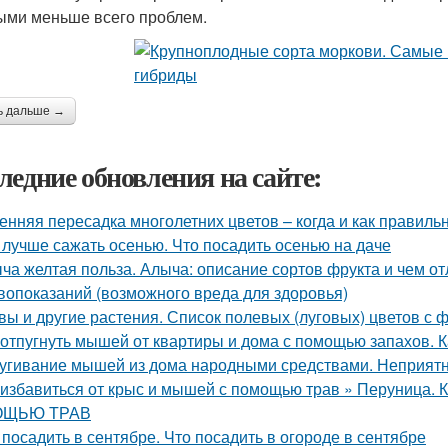
ыми меньше всего проблем.
ь дальше →
ледние обновления на сайте:
енняя пересадка многолетних цветов – когда и как правиль
 лучше сажать осенью. Что посадить осенью на даче
ча желтая польза. Алыча: описание сортов фрукта и чем от
вопоказаний (возможного вреда для здоровья)
вы и другие растения. Список полевых (луговых) цветов с 
 отпугнуть мышей от квартиры и дома с помощью запахов. 
угивание мышей из дома народными средствами. Неприятн
 избавиться от крыс и мышей с помощью трав » Перуни
ЩЬЮ ТРАВ
 посадить в сентябре. Что посадить в огороде в сентябре