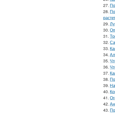
27.
По
28.
По
расте
29.
Лу
30.
Оп
31.
То
32.
Са
33.
Ка
34.
Ал
35.
Чт
36.
Чт
37.
Ка
38.
По
39.
На
40.
Ко
41.
Ог
42.
Ан
43.
По