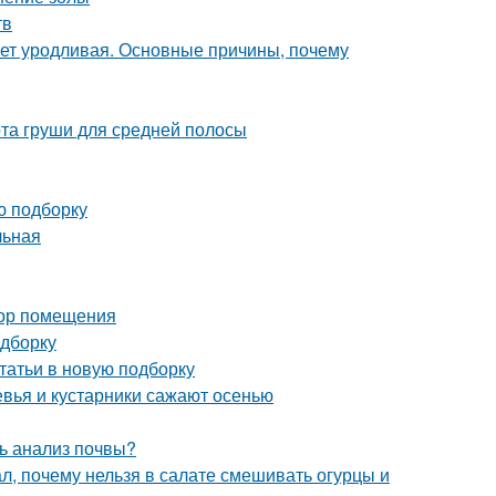
тв
ет уродливая. Основные причины, почему
та груши для средней полосы
ю подборку
льная
бор помещения
одборку
статьи в новую подборку
евья и кустарники сажают осенью
ь анализ почвы?
л, почему нельзя в салате смешивать огурцы и