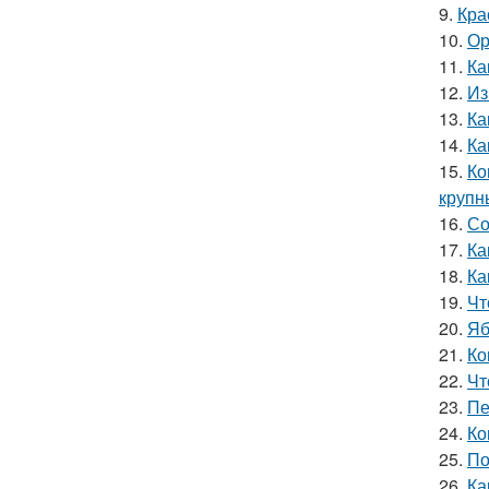
9.
Кра
10.
Ор
11.
Ка
12.
Из
13.
Ка
14.
Ка
15.
Ко
круп
16.
Со
17.
Ка
18.
Ка
19.
Чт
20.
Яб
21.
Ко
22.
Чт
23.
Пе
24.
Ко
25.
По
26.
Ка