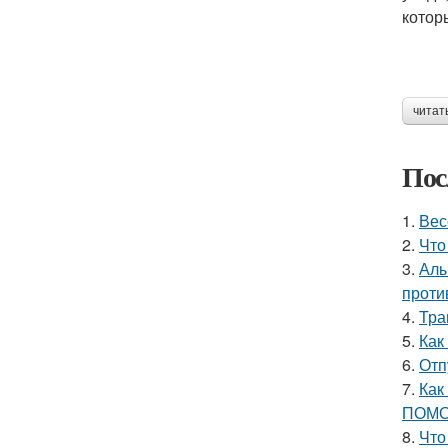
котор
читат
Пос
1.
Вес
2.
Что
3.
Алы
проти
4.
Тра
5.
Как
6.
Отп
7.
Как
ПОМО
8.
Что