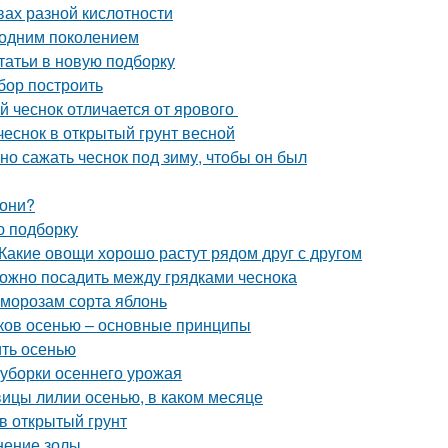
вах разной кислотности
 одним поколением
татьи в новую подборку
абор построить
й чеснок отличается от ярового
 чеснок в открытый грунт весной
ьно сажать чеснок под зиму, чтобы он был
лони?
ю подборку
Какие овощи хорошо растут рядом друг с другом
можно посадить между грядками чеснока
 морозам сорта яблонь
иков осенью – основные принципы
ить осенью
 уборки осеннего урожая
овицы лилии осенью, в каком месяце
в открытый грунт
нение золы