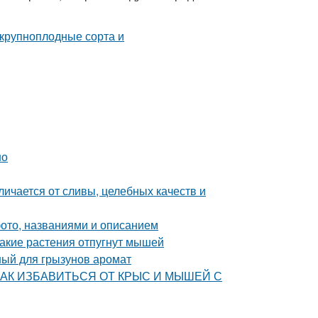
но
личается от сливы, целебных качеств и
фото, названиями и описанием
Какие растения отпугнут мышей
ый для грызунов аромат
ца. КАК ИЗБАВИТЬСЯ ОТ КРЫС И МЫШЕЙ С