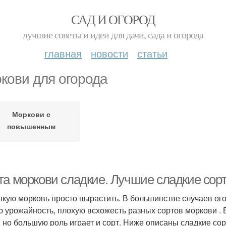
САД И ОГОРОД
лучшие советы и идеи для дачи, сада и огорода
главная
новости
статьи
кови для огорода
Моркови с
повышенным
содержанием
та моркови сладкие. Лучшие сладкие сорт
якую морковь просто вырастить. В большинстве случаев ог
ю урожайность, плохую всхожесть разных сортов моркови . В
, но большую роль играет и сорт. Ниже описаны сладкие сор