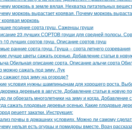
чему морковь в земле вялая. Нехватка питательных вещес
чему морковь вырастает корявая. Почему морковь выраста
т корявая морковь
чшие поздние сорта груш. Саженцы груши
исание 23 лучших СОРТОВ груши для средней полосы. Сор
п-10 лучших сортов груш. Описание сортов груш
мые ранние сорта груш. Груша – сорта летнего созревания
кие лучше цветы сажать осенью. Добавление статьи в нову
ыча Обильная описание сорта. Описание алычи сорта Оби
о можно сажать под зиму. Лук
о сажают под зиму на огороде?
кие условия нужны шампиньонам для хорошего роста. Вы
дкормка деревьев в августе. Добавление статьи в новую п
до ли обрезать многолетники на зиму и когда. Добавление 
гда сажать плодовые деревья осенью. Какие плодовые дер
ород рецепт закатки. Инструкция:
ализ почвы в домашних условиях. Можно ли самому сделат
чему нельзя есть огурцы и помидоры вместе. Врач рассказа