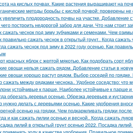
сота на кислых почвах. Какие растения выращивают на поч
ганические методы борьбы с кислой почвой: проверены не
к увеличить плодородность почвы на участке. Добавление с
 чего построить недорогой забор для дачи. Что нам стоит з
к сажать чеснок под зиму зубчиками и семенами. Чем озимы
к правильно сажать чеснок в открытый грунт.. Когда сажать
гда сажать чеснок под зиму в 2022 году осенью. Как правил
ным
рт красных яблок с желтой мякотью. Как подобрать сорт яб
кие овощи нельзя сажать рядом. Добавление статьи в нову
кие овощи хорошо растут рядом. Выбор соседей по грядке. 
о сажать между рядками чеснока.. Удобное соседство: что 
лони устойчивые к парше. Наиболее устойчивые к парше и
гда обрезать деревья осенью. Обрезка деревьев и кустарн
о нужно делать с деревьями осенью. Какие удобрения внос
регной осенью на грядки. Чем подкармливать грядки после
гда и как сажать лилии осенью и весной.. Когда сажать лук
садка лилий в открытый грунт осенью 2022. Посадка лилий 
к применять золу в качестве удобрения. Правильное приме