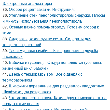
Электронные анализаторы
35.
Огород рецепт закатки. Инструкция:
36.
Утепление стен пенополистиролом снаружи. Плюсы
и минусы использования пенополистирола
37.
Осенью важно помочь огороду. Готовим огород к
зиме
38.
Сидераты, какие лучше сеять. Сидераты для
конкретных растений
39.
Тля и муравьи симбиоз. Как проявляется дружба
насекомых
40.
Бабочки и гусеницы. Откуда появляются гусеницы:
жизненный цикл бабочек
41.
Дверь с терморазрывом. Всё о дверях с
терморазрывом
42.
Шкафчики деревянные для раздевалок квадратные.
Шкафчики для раздевалок
43.
Что можно есть на ночь. Какие фрукты можно есть на
ночь, а какие нельзя
44.
Ржавчина на растениях. Ржавчинные грибы