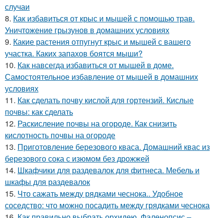
случаи
8.
Как избавиться от крыс и мышей с помощью трав.
Уничтожение грызунов в домашних условиях
9.
Какие растения отпугнут крыс и мышей с вашего
участка. Каких запахов боятся мыши?
10.
Как навсегда избавиться от мышей в доме.
Самостоятельное избавление от мышей в домашних
условиях
11.
Как сделать почву кислой для гортензий. Кислые
почвы: как сделать
12.
Раскисление почвы на огороде. Как снизить
кислотность почвы на огороде
13.
Приготовление березового кваса. Домашний квас из
березового сока с изюмом без дрожжей
14.
Шкафчики для раздевалок для фитнеса. Мебель и
шкафы для раздевалок
15.
Что сажать между рядками чеснока.. Удобное
соседство: что можно посадить между грядками чеснока
16.
Как правильно выбрать орхидею. Фаленопсис –