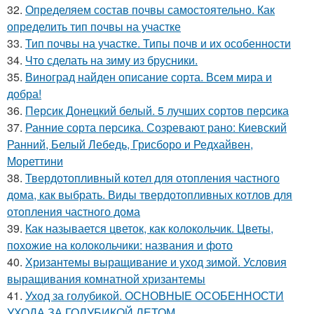
32.
Определяем состав почвы самостоятельно. Как
определить тип почвы на участке
33.
Тип почвы на участке. Типы почв и их особенности
34.
Что сделать на зиму из брусники.
35.
Виноград найден описание сорта. Всем мира и
добра!
36.
Персик Донецкий белый. 5 лучших сортов персика
37.
Ранние сорта персика. Созревают рано: Киевский
Ранний, Белый Лебедь, Грисборо и Редхайвен,
Мореттини
38.
Твердотопливный котел для отопления частного
дома, как выбрать. Виды твердотопливных котлов для
отопления частного дома
39.
Как называется цветок, как колокольчик. Цветы,
похожие на колокольчики: названия и фото
40.
Хризантемы выращивание и уход зимой. Условия
выращивания комнатной хризантемы
41.
Уход за голубикой. ОСНОВНЫЕ ОСОБЕННОСТИ
УХОДА ЗА ГОЛУБИКОЙ ЛЕТОМ