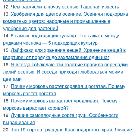
12.
Чем раскислить почву осенью. Гашеная известь
13.
Удобрения для цветов осенние. Осенняя подкормка
комнатных цветов: народные и промышленные
удобрения для растений
14.
5 самых подходящих культур. Что сажать между
рядками чеснока — 5 подходящих культур
15.
Лайфхаки для хранения вещей. Хранение вещей в
квартире: от порядка до захламления один шаг
16.
Я всегда соблюдаю эти золотые правила пересадки
лилий осенью. И соседи приходят любоваться моими
цветами
17.
Почему морковь растет корявая и рогатая. Почему
морковь растет рогатая
18.
Почему морковь вырастает уродливая. Почему
морковь вырастает корявой?
19.
Лучшие самоплодные сорта груш. Особенности
выращивания
20.
Топ 19 сортов груш для Краснодарского края. Лучшие