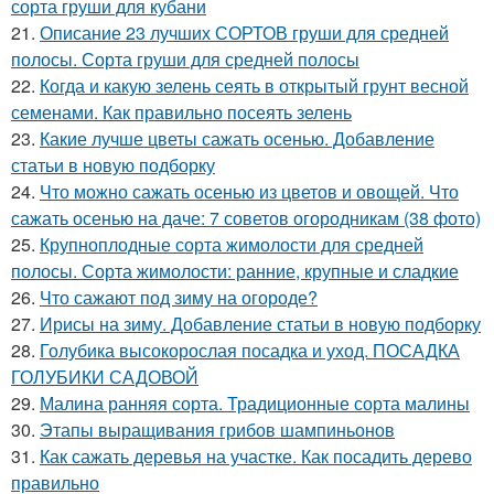
сорта груши для кубани
21.
Описание 23 лучших СОРТОВ груши для средней
полосы. Сорта груши для средней полосы
22.
Когда и какую зелень сеять в открытый грунт весной
семенами. Как правильно посеять зелень
23.
Какие лучше цветы сажать осенью. Добавление
статьи в новую подборку
24.
Что можно сажать осенью из цветов и овощей. Что
сажать осенью на даче: 7 советов огородникам (38 фото)
25.
Крупноплодные сорта жимолости для средней
полосы. Сорта жимолости: ранние, крупные и сладкие
26.
Что сажают под зиму на огороде?
27.
Ирисы на зиму. Добавление статьи в новую подборку
28.
Голубика высокорослая посадка и уход. ПОСАДКА
ГОЛУБИКИ САДОВОЙ
29.
Малина ранняя сорта. Традиционные сорта малины
30.
Этапы выращивания грибов шампиньонов
31.
Как сажать деревья на участке. Как посадить дерево
правильно