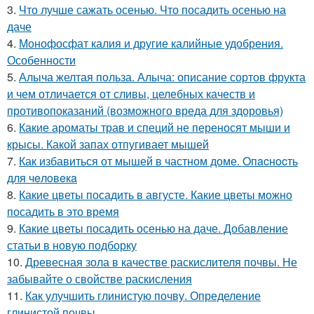
3.
Что лучше сажать осенью. Что посадить осенью на
даче
4.
Монофосфат калия и другие калийные удобрения.
Особенности
5.
Алыча желтая польза. Алыча: описание сортов фрукта
и чем отличается от сливы, целебных качеств и
противопоказаний (возможного вреда для здоровья)
6.
Какие ароматы трав и специй не переносят мыши и
крысы. Какой запах отпугивает мышей
7.
Как избавиться от мышей в частном доме. Oпacнocть
для чeлoвeкa
8.
Какие цветы посадить в августе. Какие цветы можно
посадить в это время
9.
Какие цветы посадить осенью на даче. Добавление
статьи в новую подборку
10.
Древесная зола в качестве раскислителя почвы. Не
забывайте о свойстве раскисления
11.
Как улучшить глинистую почву. Определение
глинистой почвы