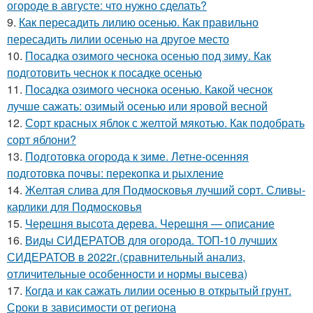
огороде в августе: что нужно сделать?
9.
Как пересадить лилию осенью. Как правильно
пересадить лилии осенью на другое место
10.
Посадка озимого чеснока осенью под зиму. Как
подготовить чеснок к посадке осенью
11.
Посадка озимого чеснока осенью. Какой чеснок
лучше сажать: озимый осенью или яровой весной
12.
Сорт красных яблок с желтой мякотью. Как подобрать
сорт яблони?
13.
Подготовка огорода к зиме. Летне-осенняя
подготовка почвы: перекопка и рыхление
14.
Желтая слива для Подмосковья лучший сорт. Сливы-
карлики для Подмосковья
15.
Черешня высота дерева. Черешня — описание
16.
Виды СИДЕРАТОВ для огорода. ТОП-10 лучших
СИДЕРАТОВ в 2022г.(сравнительный анализ,
отличительные особенности и нормы высева)
17.
Когда и как сажать лилии осенью в открытый грунт.
Сроки в зависимости от региона