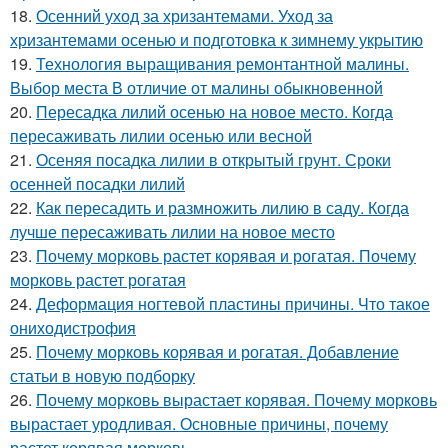
18.
Осенний уход за хризантемами. Уход за
хризантемами осенью и подготовка к зимнему укрытию
19.
Технология выращивания ремонтантной малины.
Выбор места В отличие от малины обыкновенной
20.
Пересадка лилий осенью на новое место. Когда
пересаживать лилии осенью или весной
21.
Осеняя посадка лилии в открытый грунт. Сроки
осенней посадки лилий
22.
Как пересадить и размножить лилию в саду. Когда
лучше пересаживать лилии на новое место
23.
Почему морковь растет корявая и рогатая. Почему
морковь растет рогатая
24.
Деформация ногтевой пластины причины. Что такое
ониходистрофия
25.
Почему морковь корявая и рогатая. Добавление
статьи в новую подборку
26.
Почему морковь вырастает корявая. Почему морковь
вырастает уродливая. Основные причины, почему
растет корявая морковь