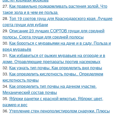
27.
Как правильно подкармливать растения золой. Что
такое зола и в чем ее польза
28.
Топ 19 сортов груш для Краснодарского края. Лучшие
сорта груши для кубани
29.
Описание 23 лучших СОРТОВ груши для средней
полосы. Сорта груши для средней полосы
30.
Как бороться с муравьями на даче и в саду. Польза и
вред муравьёв
31.
Как избавиться от рыжих муравьев на огороде и в
доме. Отравляющие препараты против насекомых
32.
Как узнать тип почвы. Как определить вид почвы
33.
Как определить кислотность почвы.. Определяем
кислотность почвы
34.
Как определить тип почвы на дачном участке.
Механический состав почвы
35.
Яблоки ранетки с красной мякотью. Яблоки: цвет,
размер и вес
36.
Утепление стен пенополистиролом снаружи. Плюсы