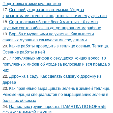
Подготовка к зиме кустарников
17.
Осенний уход за хризантемами. Уход за
хризантемами осенью и подготовка к зимнему укрытию
18.
Сорт красных яблок с белой мякотью. 10 самых
вкусных сортов яблок на дегустационном марафоне
19.
Борьба с муравьями на участке. Как вывести
садовых муравьев химическими средствами
20.
Какие работы проводить в теплице осенью. Теплица.
Осенние работы в ней
21.
7 популярных мифов о секущихся концах волос. 10
популярных мифов об уходе за волосами и вся правда о
них
22.
Дорожка в саду. Как сделать садовую дорожку из
дерева
23.
Как правильно выращивать зелень в зимней теплице.
Рекомендации специалистов по выращиванию зелени в
больших объемах
24.
На листьях груши наросты. ПАМЯТКА ПО БОРЬБЕ
СО РЖАВЧИНОЙ ГРУШИ