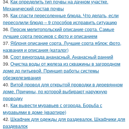
34.
Как определить тип почвы на дачном участке.
Механический состав почвы
35.
Как спасти пересоленные блюда. Что делать, если
пересолили блюдо – 9 способов исправить ситуацию
36.
Персик мелитопольский описание сорта. Самые
лучшие сорта персиков с фото и описанием
37.
Яблоня описание сорта. Лучшие сорта яблок: фото,
названия и описания (каталог)
38.
Сорт винограда ананасный. Ананасный ранний
39.
Очистка воды от железа из скважины в загородном
доме до питьевой. Принцип работы системы
обезжелезивания
40.
Витой провод для открытой проводки в деревянном
доме. Причины, по которой выбирают наружную
проводку
41.
Как вывести муравьев с огорода. Борьба с
муравьями в доме (квартире)
42.
Шкафчик для одежды для раздевалок. Шкафчики для
раздевалок