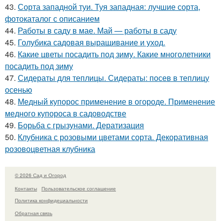
43.
Сорта западной туи. Туя западная: лучшие сорта,
фотокаталог с описанием
44.
Работы в саду в мае. Май — работы в саду
45.
Голубика садовая выращивание и уход.
46.
Какие цветы посадить под зиму. Какие многолетники
посадить под зиму
47.
Сидераты для теплицы. Сидераты: посев в теплицу
осенью
48.
Медный купорос применение в огороде. Применение
медного купороса в садоводстве
49.
Борьба с грызунами. Дератизация
50.
Клубника с розовыми цветами сорта. Декоративная
розовоцветная клубника
© 2026 Сад и Огород
Контакты
Пользовательское соглашение
Политика конфидециальности
Обратная связь