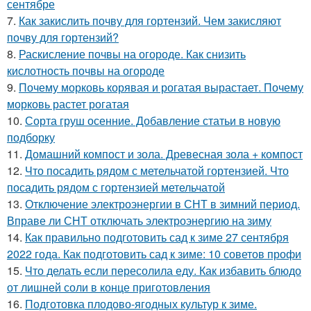
сентябре
7.
Как закислить почву для гортензий. Чем закисляют
почву для гортензий?
8.
Раскисление почвы на огороде. Как снизить
кислотность почвы на огороде
9.
Почему морковь корявая и рогатая вырастает. Почему
морковь растет рогатая
10.
Сорта груш осенние. Добавление статьи в новую
подборку
11.
Домашний компост и зола. Древесная зола + компост
12.
Что посадить рядом с метельчатой гортензией. Что
посадить рядом с гортензией метельчатой
13.
Отключение электроэнергии в СНТ в зимний период.
Вправе ли СНТ отключать электроэнергию на зиму
14.
Как правильно подготовить сад к зиме 27 сентября
2022 года. Как подготовить сад к зиме: 10 советов профи
15.
Что делать если пересолила еду. Как избавить блюдо
от лишней соли в конце приготовления
16.
Подготовка плодово-ягодных культур к зиме.