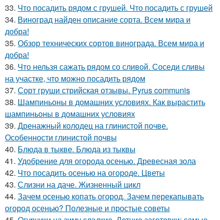
33.
Что посадить рядом с грушей. Что посадить с грушей
34.
Виноград найден описание сорта. Всем мира и
добра!
35.
Обзор технических сортов винограда. Всем мира и
добра!
36.
Что нельзя сажать рядом со сливой. Соседи сливы
на участке, что можно посадить рядом
37.
Сорт груши стрийская отзывы. Pyrus communis
38.
Шампиньоны в домашних условиях. Как вырастить
шампиньоны в домашних условиях
39.
Дренажный колодец на глинистой почве.
Особенности глинистой почвы
40.
Блюда в тыкве. Блюда из тыквы
41.
Удобрение для огорода осенью. Древесная зола
42.
Что посадить осенью на огороде. Цветы
43.
Слизни на даче. Жизненный цикл
44.
Зачем осенью копать огород. Зачем перекапывать
огород осенью? Полезные и простые советы
45.
Огурчики на зиму сладкие. Летние заготовки: самые