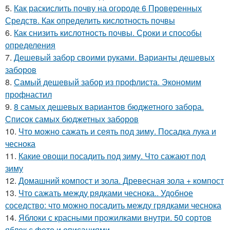
5.
Как раскислить почву на огороде 6 Проверенных
Средств. Как определить кислотность почвы
6.
Как снизить кислотность почвы. Сроки и способы
определения
7.
Дешевый забор своими руками. Варианты дешевых
заборов
8.
Самый дешевый забор из профлиста. Экономим
профнастил
9.
8 самых дешевых вариантов бюджетного забора.
Список самых бюджетных заборов
10.
Что можно сажать и сеять под зиму. Посадка лука и
чеснока
11.
Какие овощи посадить под зиму. Что сажают под
зиму
12.
Домашний компост и зола. Древесная зола + компост
13.
Что сажать между рядками чеснока.. Удобное
соседство: что можно посадить между грядками чеснока
14.
Яблоки с красными прожилками внутри. 50 сортов
яблок с фото и описаниями