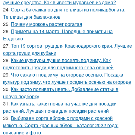
лучшие средства. Как вывести муравьев из дома?
24.
Сорта баклажанов для теплицы из поликарбоната.
Теплицы для баклажанов
25.
Почему морковь растет рогатая
26.
Приметы на 14 марта. Народные приметы на
Евдокию
27.
Топ 19 сортов груш для Краснодарского края. Лучшие
сорта груши для кубани
28.
Какие культуры лучше посеять под зиму. Как
подготовить грядки для подзимнего сева овощей
29.
Что сажают под зиму на огороде осенью. Посадка
культур под зиму, что лучше посадить осенью на огороде
30.
Как часто поливать цветы. Добавление статьи в
новую подборку
31.
Как узнать, какая почва на участке для посадки
растений. Лучшая почва для посадки растений
32.
Выбираем сорта яблонь с плодами с красной
мякотью. Сорта красных яблок – каталог 2022 года:
описание и фото