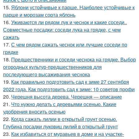
15.
Яблони устойчивые к парше. Наиболее устойчивые к
парше и морозам сорта яблонь
16.
Уживаются ли рядом лук и чеснок и какие соседи..
Совместные посадки: соседи лука на грядке, с чем
сажать
17.
С чем рядом сажать чеснок или лучшие соседи по
грядке
18.
Предшественники и соседи чеснока на грядке. Выбор
огородных культур-предшественников для
последующего высаживания чеснока
19.
Как правильно подготовить сад к зиме 27 сентября
2022 года. Как подготовить сад к зиме: 10 советов профи
20.
Черешня высота дерева. Черешня — описание
21.
Что нужно делать с деревьями осенью. Какие
удобрения вносить осенью
22.
Когда сажать лилии в открытый грунт осенью.
Глубина посадки луковиц лилий в открытый грунт
23.
Как избавиться от муравьев в доме и на участке-