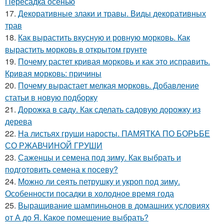
Пересадка осенью
17.
Декоративные злаки и травы. Виды декоративных
трав
18.
Как вырастить вкусную и ровную морковь. Как
вырастить морковь в открытом грунте
19.
Почему растет кривая морковь и как это исправить.
Кривая морковь: причины
20.
Почему вырастает мелкая морковь. Добавление
статьи в новую подборку
21.
Дорожка в саду. Как сделать садовую дорожку из
дерева
22.
На листьях груши наросты. ПАМЯТКА ПО БОРЬБЕ
СО РЖАВЧИНОЙ ГРУШИ
23.
Саженцы и семена под зиму. Как выбрать и
подготовить семена к посеву?
24.
Можно ли сеять петрушку и укроп под зиму.
Особенности посадки в холодное время года
25.
Выращивание шампиньонов в домашних условиях
от А до Я. Какое помещение выбрать?