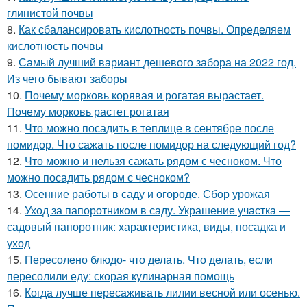
глинистой почвы
8.
Как сбалансировать кислотность почвы. Определяем
кислотность почвы
9.
Самый лучший вариант дешевого забора на 2022 год.
Из чего бывают заборы
10.
Почему морковь корявая и рогатая вырастает.
Почему морковь растет рогатая
11.
Что можно посадить в теплице в сентябре после
помидор. Что сажать после помидор на следующий год?
12.
Что можно и нельзя сажать рядом с чесноком. Что
можно посадить рядом с чесноком?
13.
Осенние работы в саду и огороде. Сбор урожая
14.
Уход за папоротником в саду. Украшение участка —
садовый папоротник: характеристика, виды, посадка и
уход
15.
Пересолено блюдо- что делать. Что делать, если
пересолили еду: скорая кулинарная помощь
16.
Когда лучше пересаживать лилии весной или осенью.