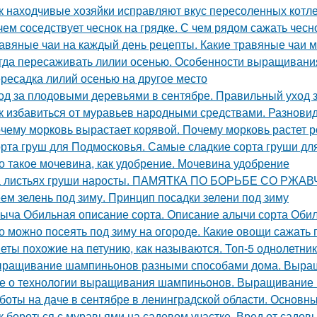
к находчивые хозяйки исправляют вкус пересоленных котле
чем соседствует чеснок на грядке. С чем рядом сажать чесн
авяные чаи на каждый день рецепты. Какие травяные чаи 
гда пересаживать лилии осенью. Особенности выращивания
ресадка лилий осенью на другое место
од за плодовыми деревьями в сентябре. Правильный уход 
к избавиться от муравьев народными средствами. Разнов
чему морковь вырастает корявой. Почему морковь растет р
рта груш для Подмосковья. Самые сладкие сорта груши дл
о такое мочевина, как удобрение. Мочевина удобрение
 листьях груши наросты. ПАМЯТКА ПО БОРЬБЕ СО РЖ
ем зелень под зиму. Принцип посадки зелени под зиму
ыча Обильная описание сорта. Описание алычи сорта Оби
о можно посеять под зиму на огороде. Какие овощи сажать 
еты похожие на петунию, как называются. Топ-5 однолетни
ращивание шампиньонов разными способами дома. Выра
е о технологии выращивания шампиньонов. Выращивание
боты на даче в сентябре в ленинградской области. Основны
к бороться с муравьями на садовом участке. Вред от садов