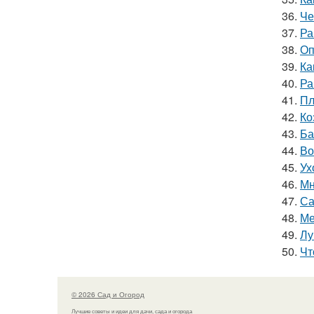
36.
Че
37.
Ра
38.
Оп
39.
Ка
40.
Ра
41.
Пл
42.
Ко
43.
Ба
44.
Во
45.
Ух
46.
Мн
47.
Са
48.
Ме
49.
Лу
50.
Чт
© 2026 Сад и Огород
Лучшие советы и идеи для дачи, сада и огорода