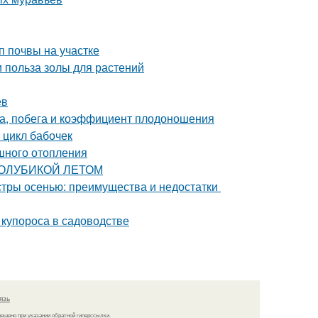
п почвы на участке
и польза золы для растений
ев
а, побега и коэффициент плодоношения
 цикл бабочек
шного отопления
 ГОЛУБИКОЙ ЛЕТОМ
астры осенью: преимущества и недостатки
купороса в садоводстве
язь
решено при указании обратной гиперссылки.