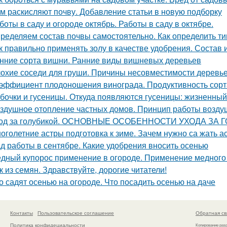
м раскисляют почву. Добавление статьи в новую подборку
боты в саду и огороде октябрь. Работы в саду в октябре.
ределяем состав почвы самостоятельно. Как определить ти
к правильно применять золу в качестве удобрения. Состав 
нние сорта вишни. Ранние виды вишневых деревьев
охие соседи для груши. Причины несовместимости деревь
эффициент плодоношения винограда. Продуктивность сорт
бочки и гусеницы. Откуда появляются гусеницы: жизненный
здушное отопление частных домов. Принцип работы возду
од за голубикой. ОСНОВНЫЕ ОСОБЕННОСТИ УХОДА ЗА
оголетние астры подготовка к зиме. Зачем нужно са жать 
д работы в сентябре. Какие удобрения вносить осенью
дный купорос применение в огороде. Применение медного 
к из семян. Здравствуйте, дорогие читатели!
о садят осенью на огороде. Что посадить осенью на даче
Контакты
Пользовательское соглашение
Обратная св
Политика конфидециальности
Копирование раз