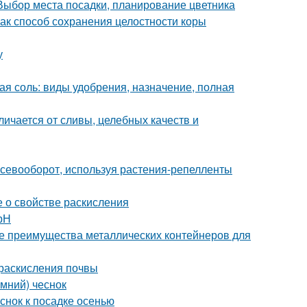
 Выбор места посадки, планирование цветника
ак способ сохранения целостности коры
у
ая соль: виды удобрения, назначение, полная
личается от сливы, целебных качеств и
 севооборот, используя растения-репелленты
е о свойстве раскисления
рН
е преимущества металлических контейнеров для
 раскисления почвы
имний) чеснок
еснок к посадке осенью