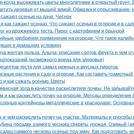
 и когда высаживать цветы многолетники в открытый грунт.
итить деревья от мышей зимой. Обмазка и опрыскивание, к
 сажают осенью на даче. Чеснок
 и как сажают осенью. Что сажают осенью в огороде и в сад
ог из дрожжевого теста. Пирог с картофелем и брынзой
ийные удобрения применение на огороде. Что такое калийн
укция в домашних условиях
ча желтая польза. Алыча: описание сортов фрукта и чем от
вопоказаний (возможного вреда для здоровья)
рецептов теста для самых нежных и вкусных пирогов.
езные растения в саду и огороде. Как составить грамотный
о и как сажать осенью. Цветы
евесная зола в качестве раскислителя почвы. Не забывайт
м и как раскислить почву на огороде. Методы определения 
сорные контейнеры металлические в краснодаре. Основны
к и чем раскислить почву на участке. Материалы и способы
убина посадки озимого чеснока секреты урожая. Озимый (з
садка озимого чеснока осенью под зиму. Как подготовить ч