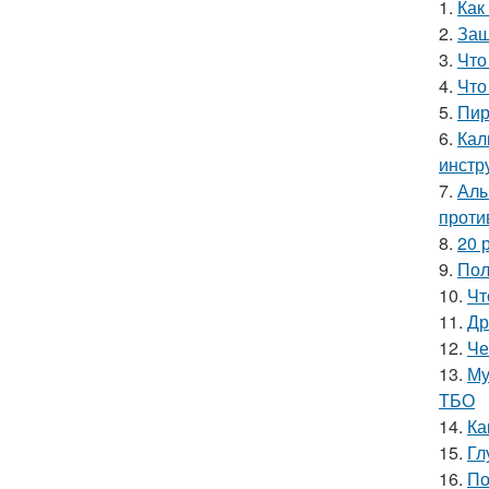
1.
Как
2.
Защ
3.
Что
4.
Что
5.
Пир
6.
Кал
инстр
7.
Алы
проти
8.
20 
9.
Пол
10.
Чт
11.
Др
12.
Че
13.
Му
ТБО
14.
Ка
15.
Гл
16.
По