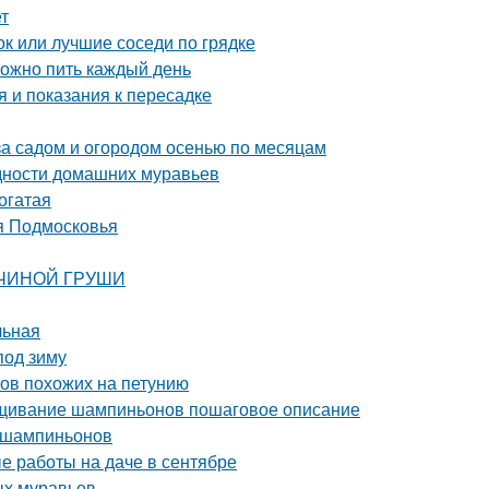
т
ок или лучшие соседи по грядке
можно пить каждый день
 и показания к пересадке
за садом и огородом осенью по месяцам
идности домашних муравьев
огатая
я Подмосковья
АВЧИНОЙ ГРУШИ
льная
под зиму
ков похожих на петунию
щивание шампиньонов пошаговое описание
 шампиньонов
е работы на даче в сентябре
ых муравьев