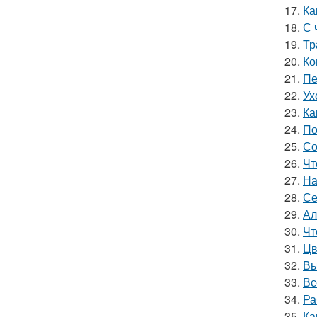
17.
Ка
18.
С 
19.
Тр
20.
Ко
21.
Пе
22.
Ух
23.
Ка
24.
По
25.
Со
26.
Чт
27.
На
28.
Се
29.
Ал
30.
Чт
31.
Цв
32.
Вы
33.
Вс
34.
Ра
35.
Ка