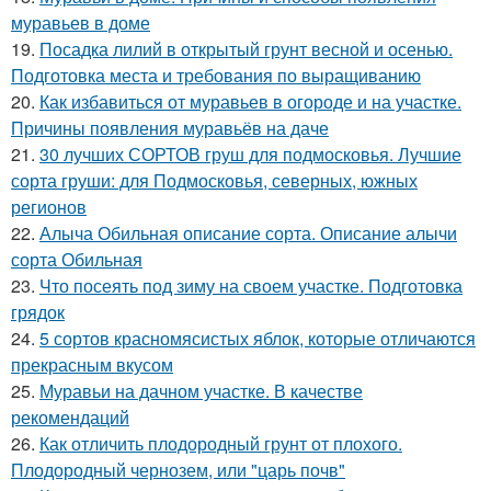
муравьев в доме
19.
Посадка лилий в открытый грунт весной и осенью.
Подготовка места и требования по выращиванию
20.
Как избавиться от муравьев в огороде и на участке.
Причины появления муравьёв на даче
21.
30 лучших СОРТОВ груш для подмосковья. Лучшие
сорта груши: для Подмосковья, северных, южных
регионов
22.
Алыча Обильная описание сорта. Описание алычи
сорта Обильная
23.
Что посеять под зиму на своем участке. Подготовка
грядок
24.
5 сортов красномясистых яблок, которые отличаются
прекрасным вкусом
25.
Муравьи на дачном участке. В качестве
рекомендаций
26.
Как отличить плодородный грунт от плохого.
Плодородный чернозем, или "царь почв"