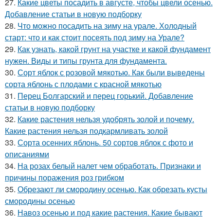
27.
Какие цветы посадить в августе, чтобы цвели осенью.
Добавление статьи в новую подборку
28.
Что можно посадить на зиму на урале. Холодный
старт: что и как стоит посеять под зиму на Урале?
29.
Как узнать, какой грунт на участке и какой фундамент
нужен. Виды и типы грунта для фундамента.
30.
Сорт яблок с розовой мякотью. Как были выведены
сорта яблонь с плодами с красной мякотью
31.
Перец Болгарский и перец горький. Добавление
статьи в новую подборку
32.
Какие растения нельзя удобрять золой и почему.
Какие растения нельзя подкармливать золой
33.
Сорта осенних яблонь. 50 сортов яблок с фото и
описаниями
34.
На розах белый налет чем обработать. Признаки и
причины поражения роз грибком
35.
Обрезают ли смородину осенью. Как обрезать кусты
смородины осенью
36.
Навоз осенью и под какие растения. Какие бывают