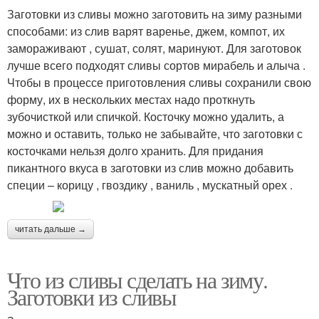
Заготовки из сливы можно заготовить на зиму разными
способами: из слив варят варенье, джем, компот, их
замораживают , сушат, солят, маринуют. Для заготовок
Варение из сливы
Слив в блендере
лучше всего подходят сливы сортов мирабель и алыча .
Чтобы в процессе приготовления сливы сохранили свою
форму, их в нескольких местах надо проткнуть
зубочисткой или спичкой. Косточку можно удалить, а
Пюре без сахара
Слив на зиму
можно и оставить, только не забывайте, что заготовки с
косточками нельзя долго хранить. Для придания
пикантного вкуса в заготовки из слив можно добавить
специи – корицу , гвоздику , ваниль , мускатный орех .
Джемы из сливы
Джемы из слив
читать дальше →
Что из сливы сделать на зиму.
Консервированные
Компот из слив
Заготовки из сливы
сливы