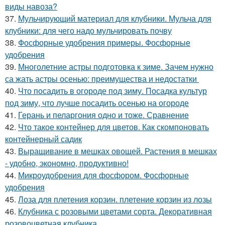
виды навоза?
37.
Мульчирующий материал для клубники. Мульча для
клубники: для чего надо мульчировать почву
38.
Фосфорные удобрения примеры. Фосфорные
удобрения
39.
Многолетние астры подготовка к зиме. Зачем нужно
са жать астры осенью: преимущества и недостатки
40.
Что посадить в огороде под зиму. Посадка культур
под зиму, что лучше посадить осенью на огороде
41.
Герань и пеларгония одно и тоже. Сравнение
42.
Что такое контейнер для цветов. Как скомпоновать
контейнерный садик
43.
Выращивание в мешках овощей. Растения в мешках
- удобно, экономно, продуктивно!
44.
Микроудобрения для фосфором. Фосфорные
удобрения
45.
Лоза для плетения корзин. плетение корзин из лозы
46.
Клубника с розовыми цветами сорта. Декоративная
розовоцветная клубника