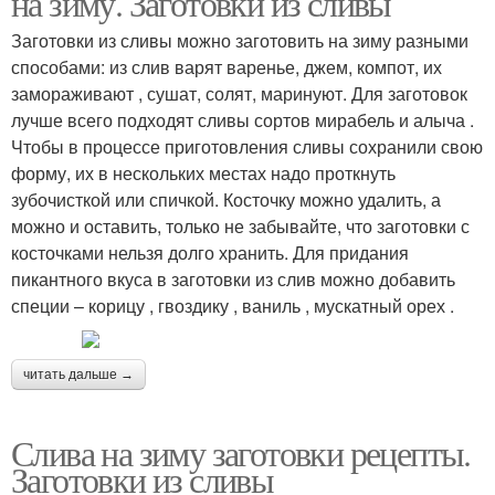
на зиму. Заготовки из сливы
Заготовки из сливы можно заготовить на зиму разными
способами: из слив варят варенье, джем, компот, их
Блюда с желтыми
замораживают , сушат, солят, маринуют. Для заготовок
Желтые сливы
сливами
лучше всего подходят сливы сортов мирабель и алыча .
Чтобы в процессе приготовления сливы сохранили свою
форму, их в нескольких местах надо проткнуть
зубочисткой или спичкой. Косточку можно удалить, а
Сливы в духовке
Соус из слив
можно и оставить, только не забывайте, что заготовки с
косточками нельзя долго хранить. Для придания
пикантного вкуса в заготовки из слив можно добавить
специи – корицу , гвоздику , ваниль , мускатный орех .
Соусы из сливы
Кетчуп из слив
читать дальше →
Слива на зиму заготовки рецепты.
Слив в собственном
Соус из кислых слив
Заготовки из сливы
соку