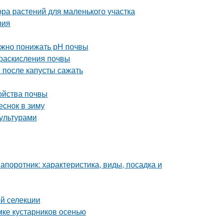
ора растений для маленького участка
ния
 нужно понижать рН почвы
 раскисления почвы
 после капусты сажать
ойства почвы
еснок в зиму
ультурами
апоротник: характеристика, виды, посадка и
ой селекции
мке кустарников осенью