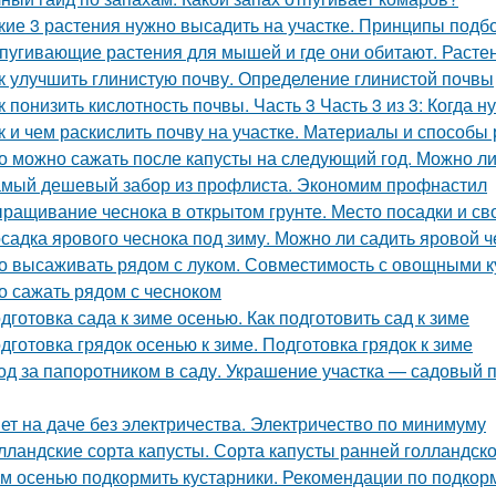
кие 3 растения нужно высадить на участке. Принципы подб
пугивающие растения для мышей и где они обитают. Расте
к улучшить глинистую почву. Определение глинистой почвы
к понизить кислотность почвы. Часть 3 Часть 3 из 3: Когда
к и чем раскислить почву на участке. Материалы и способы
о можно сажать после капусты на следующий год. Можно ли
мый дешевый забор из профлиста. Экономим профнастил
ращивание чеснока в открытом грунте. Место посадки и св
садка ярового чеснока под зиму. Можно ли садить яровой ч
о высаживать рядом с луком. Совместимость с овощными к
о сажать рядом с чесноком
дготовка сада к зиме осенью. Как подготовить сад к зиме
дготовка грядок осенью к зиме. Подготовка грядок к зиме
од за папоротником в саду. Украшение участка — садовый п
ет на даче без электричества. Электричество по минимуму
лландские сорта капусты. Сорта капусты ранней голландск
м осенью подкормить кустарники. Рекомендации по подкор