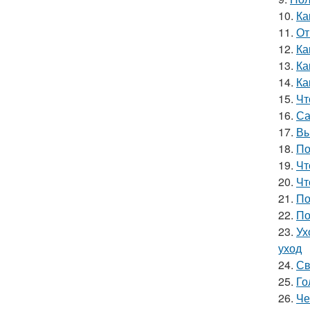
10.
Ка
11.
От
12.
Ка
13.
Ка
14.
Ка
15.
Чт
16.
Са
17.
Вы
18.
По
19.
Чт
20.
Чт
21.
По
22.
По
23.
Ух
уход
24.
Св
25.
Го
26.
Че