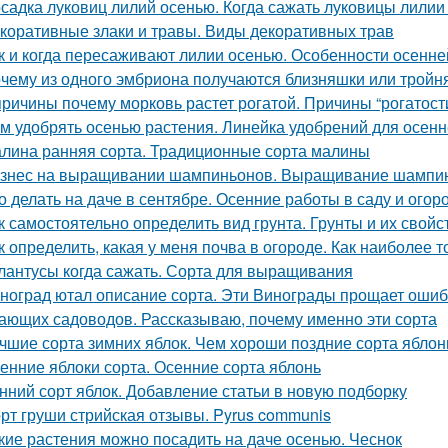
садка луковиц лилий осенью. Когда сажать луковицы лилии
коративные злаки и травы. Виды декоративных трав
к и когда пересаживают лилии осенью. Особенности осенне
чему из одного эмбриона получаются близняшки или тройн
причины почему морковь растет рогатой. Причины “рогатост
м удобрять осенью растения. Линейка удобрений для осенн
лина ранняя сорта. Традиционные сорта малины
знес на выращивании шампиньонов. Выращивание шампин
о делать на даче в сентябре. Осенние работы в саду и огор
к самостоятельно определить вид грунта. Грунты и их свойс
к определить, какая у меня почва в огороде. Как наиболее 
лантусы когда сажать. Сорта для выращивания
ноград ютал описание сорта. Эти Винограды прощает ошиб
ающих садоводов. Рассказываю, почему именно эти сорта
чшие сорта зимних яблок. Чем хороши поздние сорта яблон
енние яблоки сорта. Осенние сорта яблонь
нний сорт яблок. Добавление статьи в новую подборку
рт груши стрийская отзывы. Pyrus communis
кие растения можно посадить на даче осенью. Чеснок