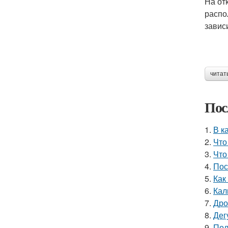
На от
распо
завис
читат
Пос
1.
В к
2.
Что
3.
Что
4.
Пос
5.
Как
6.
Кал
7.
Дро
8.
Дег
9.
Пол