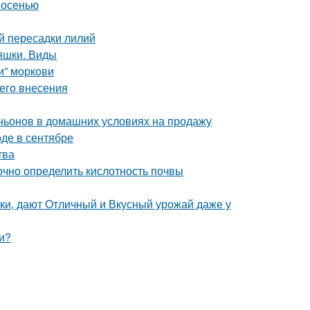
 осенью
й пересадки лилий
яшки. Виды
и” моркови
его внесения
ьонов в домашних условиях на продажу
оде в сентябре
тва
точно определить кислотность почвы
ки, дают Отличный и Вкусный урожай даже у
и?