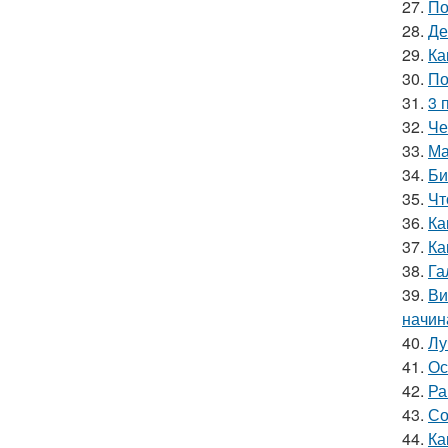
27.
По
28.
Де
29.
Ка
30.
По
31.
3 
32.
Че
33.
Ма
34.
Би
35.
Чт
36.
Ка
37.
Ка
38.
Га
39.
Ви
начин
40.
Лу
41.
Ос
42.
Ра
43.
Со
44.
Ка