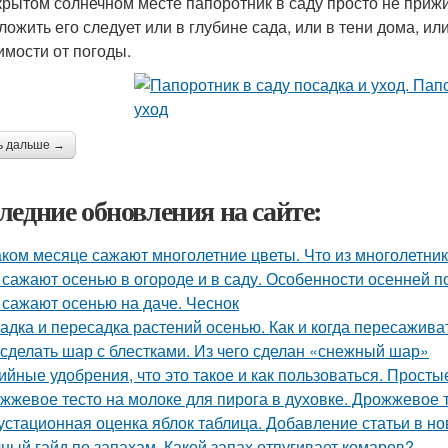
крытом солнечном месте папоротник в саду просто не прижи
ложить его следует или в глубине сада, или в тени дома, и
имости от погоды.
ь дальше →
ледние обновления на сайте:
аком месяце сажают многолетние цветы. Что из многолетни
 сажают осенью в огороде и в саду. Особенности осенней п
 сажают осенью на даче. Чеснок
адка и пересадка растений осенью. Как и когда пересажив
 сделать шар с блестками. Из чего сделан «снежный шар»
ийные удобрения, что это такое и как пользоваться. Прост
жжевое тесто на молоке для пирога в духовке. Дрожжевое т
устационная оценка яблок таблица. Добавление статьи в н
ный гайд по запахам. Какой запах отпугивает комаров?