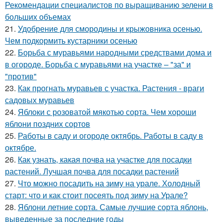
Рекомендации специалистов по выращиванию зелени в
больших объемах
21.
Удобрение для смородины и крыжовника осенью.
Чем подкормить кустарники осенью
22.
Борьба с муравьями народными средствами дома и
в огороде. Борьба с муравьями на участке – "за" и
"против"
23.
Как прогнать муравьев с участка. Растения - враги
садовых муравьев
24.
Яблоки с розоватой мякотью сорта. Чем хороши
яблони поздних сортов
25.
Работы в саду и огороде октябрь. Работы в саду в
октябре.
26.
Как узнать, какая почва на участке для посадки
растений. Лучшая почва для посадки растений
27.
Что можно посадить на зиму на урале. Холодный
старт: что и как стоит посеять под зиму на Урале?
28.
Яблони летние сорта. Самые лучшие сорта яблонь,
выведенные за последние годы