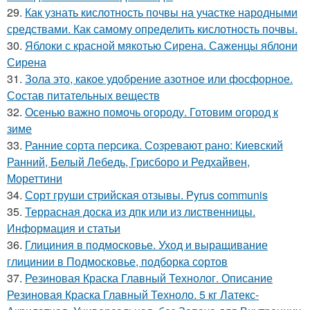
29.
Как узнать кислотность почвы на участке народными
средствами. Как самому определить кислотность почвы.
30.
Яблоки с красной мякотью Сирена. Саженцы яблони
Сирена
31.
Зола это, какое удобрение азотное или фосфорное.
Состав питательных веществ
32.
Осенью важно помочь огороду. Готовим огород к
зиме
33.
Ранние сорта персика. Созревают рано: Киевский
Ранний, Белый Лебедь, Грисборо и Редхайвен,
Мореттини
34.
Сорт груши стрийская отзывы. Pyrus communis
35.
Террасная доска из дпк или из лиственницы.
Информация и статьи
36.
Глициния в подмосковье. Уход и выращивание
глицинии в Подмосковье, подборка сортов
37.
Резиновая Краска Главный Технолог. Описание
Резиновая Краска Главный Техноло. 5 кг Латекс-