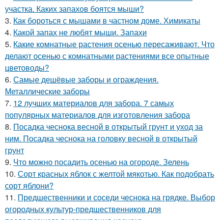
участка. Каких запахов боятся мыши?
3.
Как бороться с мышами в частном доме. Химикаты
4.
Какой запах не любят мыши. Запахи
5.
Какие комнатные растения осенью пересаживают. Что
делают осенью с комнатными растениями все опытные
цветоводы?
6.
Самые дешёвые заборы и ограждения.
Металлические заборы
7.
12 лучших материалов для забора. 7 самых
популярных материалов для изготовления забора
8.
Посадка чеснока весной в открытый грунт и уход за
ним. Посадка чеснока на головку весной в открытый
грунт
9.
Что можно посадить осенью на огороде. Зелень
10.
Сорт красных яблок с желтой мякотью. Как подобрать
сорт яблони?
11.
Предшественники и соседи чеснока на грядке. Выбор
огородных культур-предшественников для