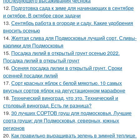
последующего высаживания чеснока
12.
Подготовка сада к зиме для начинающих в сентябре
и октябре. В октябре свои задачи
13.
Сентябрь работа в огороде и саду. Какие удобрения
вносить осенью
14.
Желтая слива для Подмосковья лучший сорт. Сливы-
карлики для Подмосковья
15.
Посадка лилий в открытый грунт осенью 2022.
Посадка лилий в открытый грунт
16.
Осеняя посадка лилии в открытый грунт. Сроки
осенней посадки лилий
17.
Сорт красных яблок с белой мякотью. 10 самых
вкусных сортов яблок на дегустационном марафоне
18.
Технический виноград, что это. Технический и
столовый виноград. Есть ли разница?
19.
30 лучших СОРТОВ груш для подмосковья. Лучшие
сорта груши: для Подмосковья, северных, южных
регионов
20.
Как правильно выращивать зелень в зимней теплице.