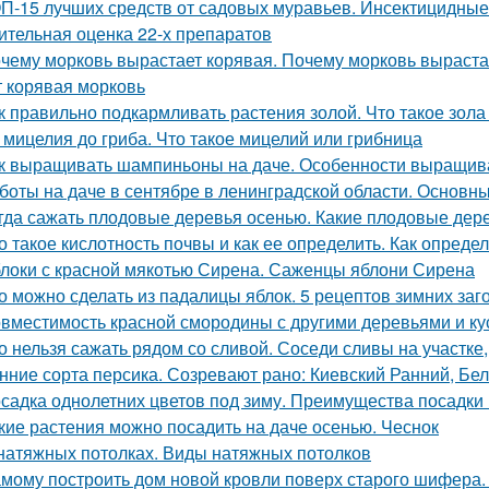
П-15 лучших средств от садовых муравьев. Инсектицидные
ительная оценка 22-х препаратов
чему морковь вырастает корявая. Почему морковь выраста
т корявая морковь
к правильно подкармливать растения золой. Что такое зола
 мицелия до гриба. Что такое мицелий или грибница
к выращивать шампиньоны на даче. Особенности выращив
боты на даче в сентябре в ленинградской области. Основны
гда сажать плодовые деревья осенью. Какие плодовые дер
о такое кислотность почвы и как ее определить. Как опред
локи с красной мякотью Сирена. Саженцы яблони Сирена
о можно сделать из падалицы яблок. 5 рецептов зимних заг
вместимость красной смородины с другими деревьями и ку
о нельзя сажать рядом со сливой. Соседи сливы на участке
нние сорта персика. Созревают рано: Киевский Ранний, Бе
садка однолетних цветов под зиму. Преимущества посадки 
кие растения можно посадить на даче осенью. Чеснок
натяжных потолках. Виды натяжных потолков
мому построить дом новой кровли поверх старого шифера