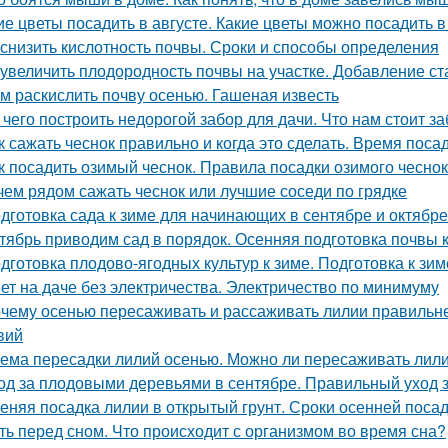
ие цветы посадить в августе. Какие цветы можно посадить в
 снизить кислотность почвы. Сроки и способы определения
 увеличить плодородность почвы на участке. Добавление ст
м раскислить почву осенью. Гашеная известь
 чего построить недорогой забор для дачи. Что нам стоит з
к сажать чеснок правильно и когда это сделать. Время поса
к посадить озимый чеснок. Правила посадки озимого чесно
чем рядом сажать чеснок или лучшие соседи по грядке
дготовка сада к зиме для начинающих в сентябре и октябре
тябрь приводим сад в порядок. Осенняя подготовка почвы 
дготовка плодово-ягодных культур к зиме. Подготовка к зим
ет на даче без электричества. Электричество по минимуму
чему осенью пересаживать и рассаживать лилии правильнее
вий
ема пересадки лилий осенью. Можно ли пересаживать лили
од за плодовыми деревьями в сентябре. Правильный уход 
еняя посадка лилии в открытый грунт. Сроки осенней поса
ть перед сном. Что происходит с организмом во время сна?