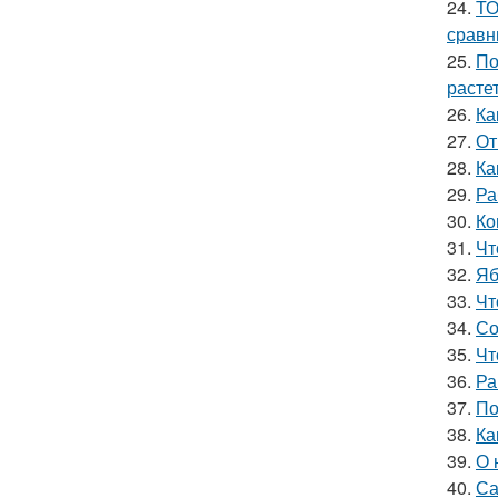
24.
ТО
сравн
25.
По
расте
26.
Ка
27.
От
28.
Ка
29.
Ра
30.
Ко
31.
Чт
32.
Яб
33.
Чт
34.
Со
35.
Чт
36.
Ра
37.
По
38.
Ка
39.
О 
40.
Са