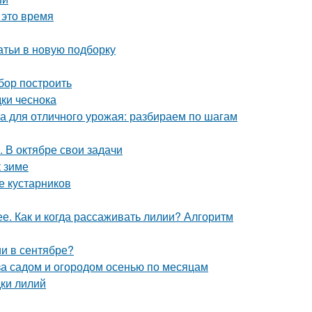
 это время
атьи в новую подборку
абор построить
дки чеснока
ка для отличного урожая: разбираем по шагам
. В октябре свои задачи
к зиме
е кустарников
. Как и когда рассаживать лилии? Алгоритм
и в сентябре?
за садом и огородом осенью по месяцам
дки лилий