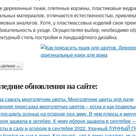
е деревянные тачки, плетеные корзины, пластиковые ведра
альных материалов, отличаются естественностью, привлека
иковых аналогов. Хотя, у пластмассовых изделий свои преи
бовательность в уходе. Осуществляя выбор, необходимо об
ектурный стиль постройки и ландшафтного дизайна.
ь дальше →
ледние обновления на сайте:
да сажать многолетние цветы. Многолетние цветы для дачи
енняя пересадка многолетних цветов – когда и как правиль
 посадить осенью на огороде под зиму. В чем плюсы и мин
оня зацвела в октябре. К чему яблоня зацвела в сентябре 
оты в саду и огороде в сентябре 2022. Удачный ЛУННЫЙ
о боятся мыши в доме. Как понять, что в доме завелись мы