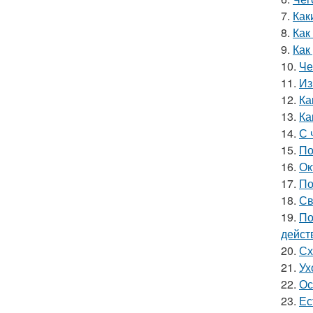
7.
Как
8.
Как
9.
Как
10.
Че
11.
Из
12.
Ка
13.
Ка
14.
С 
15.
По
16.
Ок
17.
По
18.
Св
19.
По
дейст
20.
Сх
21.
Ух
22.
Ос
23.
Ес