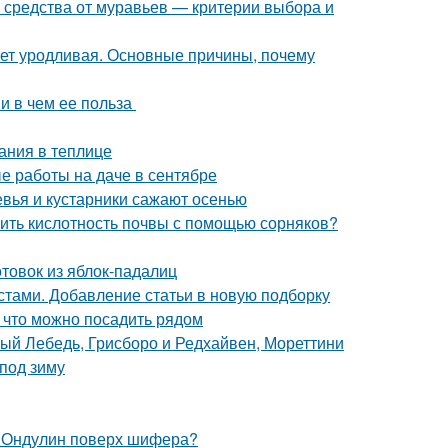
 средства от муравьев — критерии выбора и
ет уродливая. Основные причины, почему
 и в чем ее польза
ания в теплице
е работы на даче в сентябре
евья и кустарники сажают осенью
елить кислотность почвы с помощью сорняков?
отовок из яблок-падалиц
стами. Добавление статьи в новую подборку
, что можно посадить рядом
лый Лебедь, Грисборо и Редхайвен, Мореттини
под зиму
. Ондулин поверх шифера?