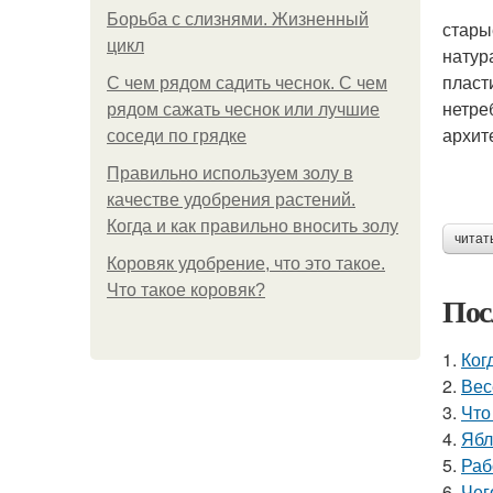
Борьба с слизнями. Жизненный
стары
цикл
натур
пласт
С чем рядом садить чеснок. С чем
нетре
рядом сажать чеснок или лучшие
архит
соседи по грядке
Правильно используем золу в
качестве удобрения растений.
Когда и как правильно вносить золу
читат
Коровяк удобрение, что это такое.
Что такое коровяк?
Пос
1.
Ког
2.
Вес
3.
Что
4.
Ябл
5.
Раб
6.
Чег