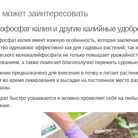
 может заинтересовать
офосфат калия и другие калийные удобр
осфат калия имеет важную особенность, которая заключает
тво одинаково эффективно как для садовых растений, так 
еского монокалийфосфата не только повышает урожайность,
еваниям, а также помогает благополучно пережить суровые
ение предназначено для внесения в почву и питает растени
т во время пикирования и высадки на постоянное место рас
фазы.
рат быстро усваивается и активно проявляет себя на любы
яние.