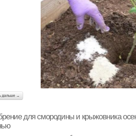
ь дальше →
брение для смородины и крыжовника осен
нью