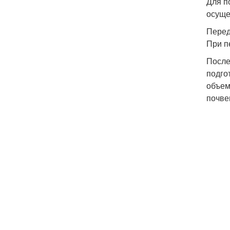
Для п
осуще
Перед
При п
После
подго
объем
почве