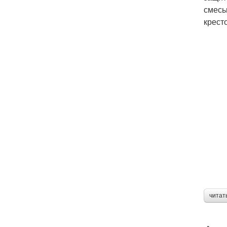
смесь
крест
читат