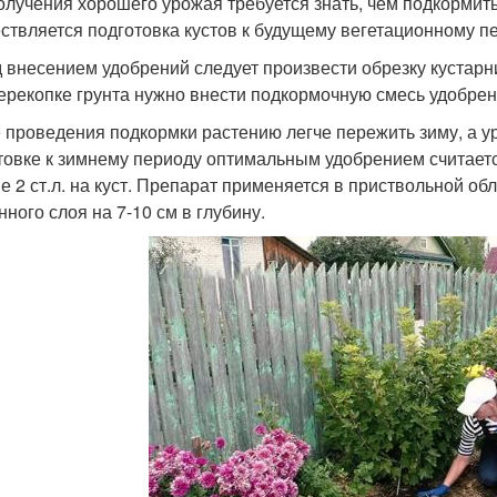
олучения хорошего урожая требуется знать, чем подкормит
ствляется подготовка кустов к будущему вегетационному п
 внесением удобрений следует произвести обрезку кустарни
ерекопке грунта нужно внести подкормочную смесь удобрен
 проведения подкормки растению легче пережить зиму, а у
товке к зимнему периоду оптимальным удобрением считаетс
е 2 ст.л. на куст. Препарат применяется в приствольной о
нного слоя на 7-10 см в глубину.