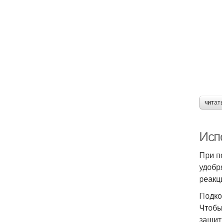
читат
Исп
При п
удобр
реакц
Подко
Чтобы
защит