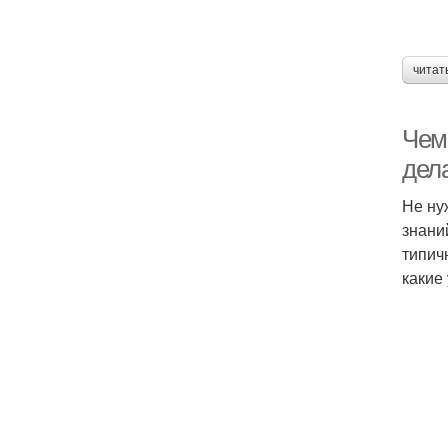
читат
Чем
дел
Не ну
знани
типич
какие