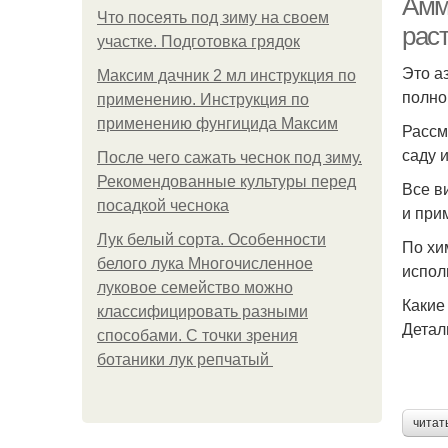
Амм
Что посеять под зиму на своем
рас
участке. Подготовка грядок
Это а
Максим дачник 2 мл инструкция по
полно
применению. Инструкция по
применению фунгицида Максим
Рассм
саду и
После чего сажать чеснок под зиму.
Рекомендованные культуры перед
Все в
посадкой чеснока
и при
Лук белый сорта. Особенности
По хи
белого лука Многочисленное
испол
луковое семейство можно
Какие
классифицировать разными
Детал
способами. С точки зрения
ботаники лук репчатый
читат