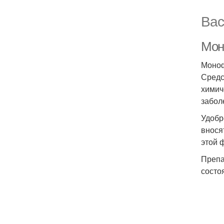
Вас
Мон
Моноф
Средс
химич
забол
Удобр
внося
этой 
Препа
состо