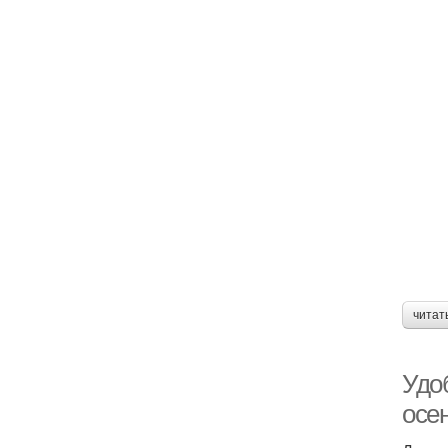
читат
Удо
осе