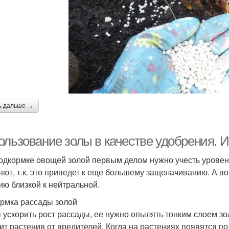
ь дальше →
ользование золы в качестве удобрения. И
одкормке овощей золой первым делом нужно учесть уровень
яют, т.к. это приведет к еще большему защелачиванию. А в
ию близкой к нейтральной.
рмка рассады золой
 ускорить рост рассады, ее нужно опылять тонким слоем зо
ит растения от вредителей. Когда на растениях появятся по