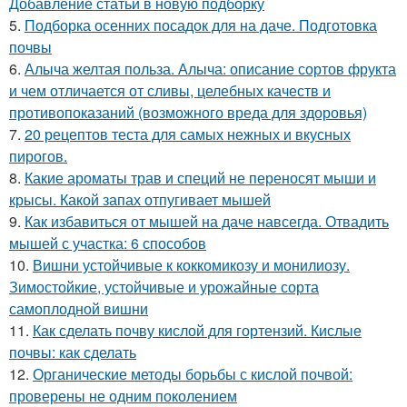
Добавление статьи в новую подборку
5.
Подборка осенних посадок для на даче. Подготовка
почвы
6.
Алыча желтая польза. Алыча: описание сортов фрукта
и чем отличается от сливы, целебных качеств и
противопоказаний (возможного вреда для здоровья)
7.
20 рецептов теста для самых нежных и вкусных
пирогов.
8.
Какие ароматы трав и специй не переносят мыши и
крысы. Какой запах отпугивает мышей
9.
Как избавиться от мышей на даче навсегда. Отвадить
мышей с участка: 6 способов
10.
Вишни устойчивые к коккомикозу и монилиозу.
Зимостойкие, устойчивые и урожайные сорта
самоплодной вишни
11.
Как сделать почву кислой для гортензий. Кислые
почвы: как сделать
12.
Органические методы борьбы с кислой почвой:
проверены не одним поколением