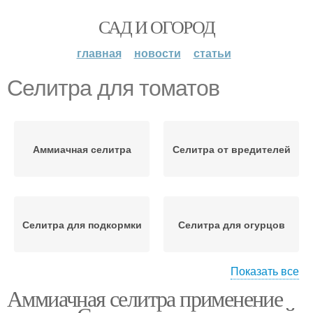
САД И ОГОРОД
главная
новости
статьи
Селитра для томатов
Аммиачная селитра
Селитра от вредителей
Селитра для подкормки
Селитра для огурцов
Показать все
Аммиачная селитра применение
Селитра для роз