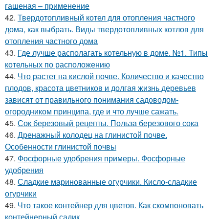
гашеная – применение
42.
Твердотопливный котел для отопления частного
дома, как выбрать. Виды твердотопливных котлов для
отопления частного дома
43.
Где лучше располагать котельную в доме. №1. Типы
котельных по расположению
44.
Что растет на кислой почве. Количество и качество
плодов, красота цветников и долгая жизнь деревьев
зависят от правильного понимания садоводом-
огородником принципа, где и что лучше сажать.
45.
Сок березовый рецепты. Польза березового сока
46.
Дренажный колодец на глинистой почве.
Особенности глинистой почвы
47.
Фосфорные удобрения примеры. Фосфорные
удобрения
48.
Сладкие маринованные огурчики. Кисло-сладкие
огурчики
49.
Что такое контейнер для цветов. Как скомпоновать
контейнерный садик