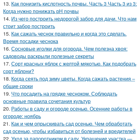
13.
Как понизить кислотность почвы. Часть 3 Часть 3 из 3:
Когда нужно понижать рН почвы
14.
Из чего построить недорогой забор для дачи. Что нам
стоит забор построить
15.
Как сажать чеснок правильно и когда это сделать.
Время посадки чеснока
16.
Сосновые иголки для огорода. Чем полезна хвоя:
садоводы раскрыли полезные секреты
17.
Сорт красных яблок с желтой мякотью. Как подобрать
сорт яблони?
18.
Когда сеять под зиму цветы. Когда сажать растения –
общие сроки
19.
Что посадить на грядке чесноком. Соблюдать
основные правила сочетания культур
20.
Работы в саду и огороде осенью. Осенние работы в
огороде: ноябрь
21.
Как и чем опрыскивать сад осенью. Чем обработать
сад осенью, чтобы избавиться от болезней и вредителей
22.
Уход за папоротником в саду. Украшение участка —