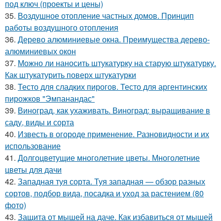
под ключ (проекты и цены)
35.
Воздушное отопление частных домов. Принцип
работы воздушного отопления
36.
Дерево алюминиевые окна. Преимущества дерево-
алюминиевых окон
37.
Можно ли наносить штукатурку на старую штукатурку.
Как штукатурить поверх штукатурки
38.
Тесто для сладких пирогов. Тесто для аргентинских
пирожков "Эмпанандас"
39.
Виноград, как ухаживать. Виноград: выращивание в
саду, виды и сорта
40.
Известь в огороде применение. Разновидности и их
использование
41.
Долгоцветущие многолетние цветы. Многолетние
цветы для дачи
42.
Западная туя сорта. Туя западная — обзор разных
сортов, подбор вида, посадка и уход за растением (80
фото)
43.
Защита от мышей на даче. Как избавиться от мышей