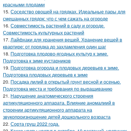
красными плодами
15.
Соседство овощей на грядках. Идеальные пары для
смешанных грядок: что с чем сажать на огороде
16.
Совместимость растений в саду и огороде.
Совместимость культурных растений
17.
Лайфхаки для хранения вещей. Хранение вещей в
квартире: от порядка до захламления один шаг
18.
Подготовка плодово-ягодных культур к зиме.
Подготовка к зиме кустарников
19.
Подготовка огорода и плодовых деревьев к зиме.
Подготовка плодовых деревьев к зиме
20.
Посадка лилий в открытый грунт весной и осенью.
Подготовка места и требования по выращиванию
21.
Нарушение анатомического строения
артикуляционного аппарата. Влияние аномалиий в
строении артикуляционного аппарата на
звукопроизношение детей дошкольного возраста
22.
Сорта груш 2022 года.
23.
Какие цветы цветут в октябре. 10 растений, цветущих