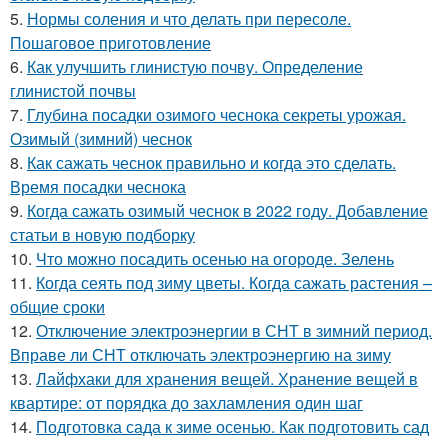
5.
Нормы соления и что делать при пересоле.
Пошаговое приготовление
6.
Как улучшить глинистую почву. Определение
глинистой почвы
7.
Глубина посадки озимого чеснока секреты урожая.
Озимый (зимний) чеснок
8.
Как сажать чеснок правильно и когда это сделать.
Время посадки чеснока
9.
Когда сажать озимый чеснок в 2022 году. Добавление
статьи в новую подборку
10.
Что можно посадить осенью на огороде. Зелень
11.
Когда сеять под зиму цветы. Когда сажать растения –
общие сроки
12.
Отключение электроэнергии в СНТ в зимний период.
Вправе ли СНТ отключать электроэнергию на зиму
13.
Лайфхаки для хранения вещей. Хранение вещей в
квартире: от порядка до захламления один шаг
14.
Подготовка сада к зиме осенью. Как подготовить сад