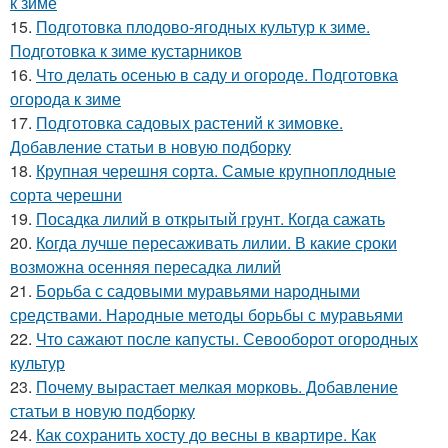
к зиме
15.
Подготовка плодово-ягодных культур к зиме.
Подготовка к зиме кустарников
16.
Что делать осенью в саду и огороде. Подготовка
огорода к зиме
17.
Подготовка садовых растений к зимовке.
Добавление статьи в новую подборку
18.
Крупная черешня сорта. Самые крупноплодные
сорта черешни
19.
Посадка лилий в открытый грунт. Когда сажать
20.
Когда лучше пересаживать лилии. В какие сроки
возможна осенняя пересадка лилий
21.
Борьба с садовыми муравьями народными
средствами. Народные методы борьбы с муравьями
22.
Что сажают после капусты. Севооборот огородных
культур
23.
Почему вырастает мелкая морковь. Добавление
статьи в новую подборку
24.
Как сохранить хосту до весны в квартире. Как