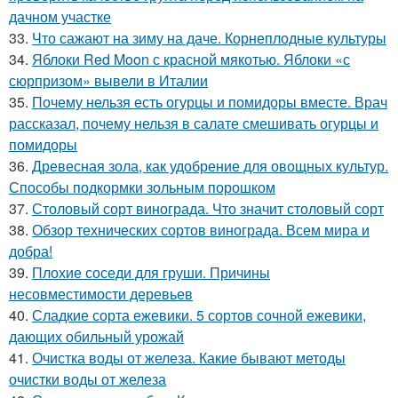
дачном участке
33.
Что сажают на зиму на даче. Корнеплодные культуры
34.
Яблоки Red Moon с красной мякотью. Яблоки «с
сюрпризом» вывели в Италии
35.
Почему нельзя есть огурцы и помидоры вместе. Врач
рассказал, почему нельзя в салате смешивать огурцы и
помидоры
36.
Древесная зола, как удобрение для овощных культур.
Способы подкормки зольным порошком
37.
Столовый сорт винограда. Что значит столовый сорт
38.
Обзор технических сортов винограда. Всем мира и
добра!
39.
Плохие соседи для груши. Причины
несовместимости деревьев
40.
Сладкие сорта ежевики. 5 сортов сочной ежевики,
дающих обильный урожай
41.
Очистка воды от железа. Какие бывают методы
очистки воды от железа