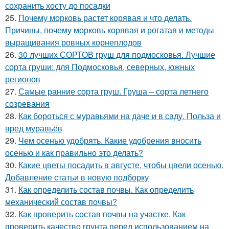
сохранить хосту до посадки
25.
Почему морковь растет корявая и что делать.
Причины, почему морковь корявая и рогатая и методы
выращивания ровных корнеплодов
26.
30 лучших СОРТОВ груш для подмосковья. Лучшие
сорта груши: для Подмосковья, северных, южных
регионов
27.
Самые ранние сорта груш. Груша – сорта летнего
созревания
28.
Как бороться с муравьями на даче и в саду. Польза и
вред муравьёв
29.
Чем осенью удобрять. Какие удобрения вносить
осенью и как правильно это делать?
30.
Какие цветы посадить в августе, чтобы цвели осенью.
Добавление статьи в новую подборку
31.
Как определить состав почвы. Как определить
механический состав почвы?
32.
Как проверить состав почвы на участке. Как
проверить качество грунта перед использованием на