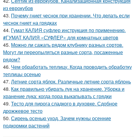
42.
Септик из еврокубов. Канализационная конструкция
из еврокубов
43.
Почему гниет чеснок при хранении. Что делать если
чеснок гниет на грядках
44.
Гумат КАЛИЯ суфлер инструкция по применению.
#ГУМАТ КАЛИЯ «СУФЛЕР» для комнатных цветов
45.
Можно ли сажать рядом клубнику разных сортов.
Могут ли переопыляться разные сорта, посаженные
рядом?
46.
Чем обработать теплицу. Когда проводить обработку
теплицы осенью
47.
Летние сорта яблок. Различные летние сорта яблонь
48.
Как правильно убирать лук на хранение. Уборка и
хранение лука: когда пора выкапывать с грядки
49.
Тесто для пирога сладкого в духовке. Сдобное
дрожжевое тесто
50.
Сирень осенью уход. Зачем нужны осенние
подкормки растений