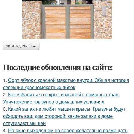
читать дальше →
Последние обновления на сайте:
1.
Сорт яблок с красной мякотью внутри. Общая история
селекции красномякотных яблок
2.
Как избавиться от крыс и мышей с помощью трав.
Уничтожение грызунов в домашних условиях
3.
Какой запах не любят мыши и крысы. Грызуны будут
обходить ваш дом стороной: какие запахи в доме
отпугивают мышей
4.
На окне выходящем на север желательно размещать