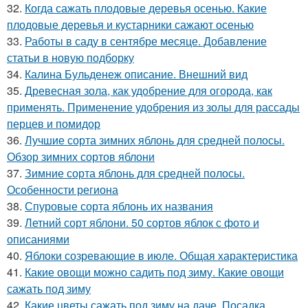
32.
Когда сажать плодовые деревья осенью. Какие
плодовые деревья и кустарники сажают осенью
33.
Работы в саду в сентябре месяце. Добавление
статьи в новую подборку
34.
Калина Бульденеж описание. Внешний вид
35.
Древесная зола, как удобрение для огорода, как
применять. Применение удобрения из золы для рассады
перцев и помидор
36.
Лучшие сорта зимних яблонь для средней полосы.
Обзор зимних сортов яблони
37.
Зимние сорта яблонь для средней полосы.
Особенности региона
38.
Спуровые сорта яблонь их названия
39.
Летний сорт яблони. 50 сортов яблок с фото и
описаниями
40.
Яблоки созревающие в июле. Общая характеристика
41.
Какие овощи можно садить под зиму. Какие овощи
сажать под зиму
42.
Какие цветы сажать под зиму на даче. Посадка