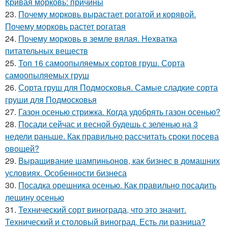
Кривая морковь: причины
23.
Почему морковь вырастает рогатой и корявой.
Почему морковь растет рогатая
24.
Почему морковь в земле вялая. Нехватка
питательных веществ
25.
Топ 16 самоопыляемых сортов груш. Сорта
самоопыляемых груш
26.
Сорта груш для Подмосковья. Самые сладкие сорта
груши для Подмосковья
27.
Газон осенью стрижка. Когда удобрять газон осенью?
28.
Посади сейчас и весной будешь с зеленью на 3
недели раньше. Как правильно рассчитать сроки посева
овощей?
29.
Выращивание шампиньонов, как бизнес в домашних
условиях. Особенности бизнеса
30.
Посадка орешника осенью. Как правильно посадить
лещину осенью
31.
Технический сорт винограда, что это значит.
Технический и столовый виноград. Есть ли разница?