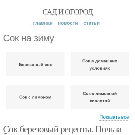
САД И ОГОРОД
главная
новости
статьи
Сок на зиму
Сок в домашних
Березовый сок
условиях
Сок с лимонной
Сок с лимоном
кислотой
Показать все
Сок березовый рецепты. Польза
Квас из березового
Сок с изюмом
сока