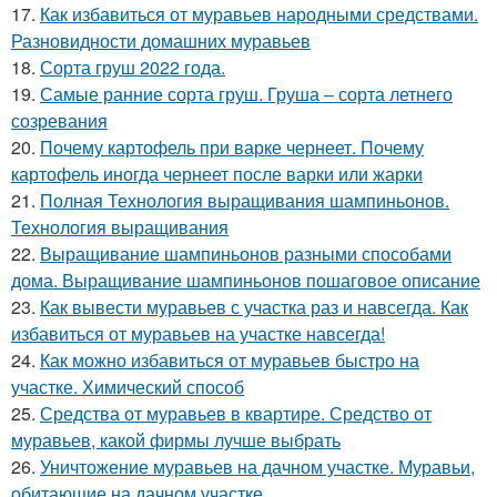
17.
Как избавиться от муравьев народными средствами.
Разновидности домашних муравьев
18.
Сорта груш 2022 года.
19.
Самые ранние сорта груш. Груша – сорта летнего
созревания
20.
Почему картофель при варке чернеет. Почему
картофель иногда чернеет после варки или жарки
21.
Полная Технология выращивания шампиньонов.
Технология выращивания
22.
Выращивание шампиньонов разными способами
дома. Выращивание шампиньонов пошаговое описание
23.
Как вывести муравьев с участка раз и навсегда. Как
избавиться от муравьев на участке навсегда!
24.
Как можно избавиться от муравьев быстро на
участке. Химический способ
25.
Средства от муравьев в квартире. Средство от
муравьев, какой фирмы лучше выбрать
26.
Уничтожение муравьев на дачном участке. Муравьи,
обитающие на дачном участке