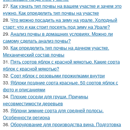
27.
Как узнать тип почвы на вашем участке и зачем это
нужно. Как определить тип почвы на участке
28.
Что можно посадить на зиму на урале. Холодный
старт: что и как стоит посеять под зиму на Урале?
29.
Анализ почвы в домашних условиях. Можно ли
самому сделать анализ почвы?
30.
Как определить тип почвы на дачном участке.
Механический состав почвы
31.
Пять сортов яблок с красной мякотью. Какие сорта
яблок с красной мякотью?
32.
Сорт яблок с розовыми прожилками внутри
33.
Яблоки поздние сорта красные. 50 сортов яблок с
фото и описаниями
34.
Плохие соседи для груши. Причины
несовместимости деревьев
35.
Яблони зимние сорта для средней полосы.
Особенности региона
36.
Оборудование для производства вина. Подготовка