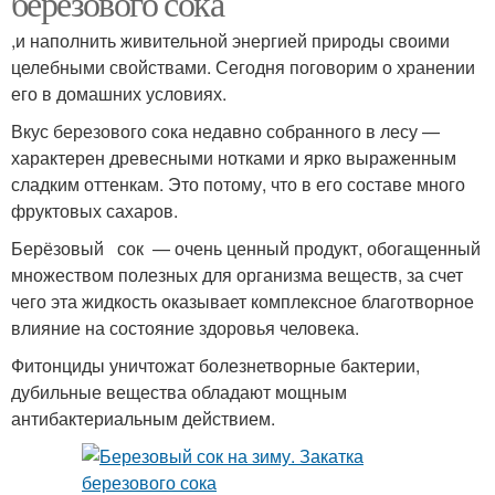
березового сока
,и наполнить живительной энергией природы своими
целебными свойствами. Сегодня поговорим о хранении
Облепихи в
его в домашних условиях.
Облепиха на зиму
собственном соку
Вкус березового сока недавно собранного в лесу —
характерен древесными нотками и ярко выраженным
сладким оттенкам. Это потому, что в его составе много
фруктовых сахаров.
Сок без варки
Сок из облепихи
Берёзовый сок — очень ценный продукт, обогащенный
множеством полезных для организма веществ, за счет
чего эта жидкость оказывает комплексное благотворное
влияние на состояние здоровья человека.
Облепиховый сок
Рецепт на зиму
Фитонциды уничтожат болезнетворные бактерии,
дубильные вещества обладают мощным
антибактериальным действием.
Облепиха в
Сок с сахаром
собственном соку