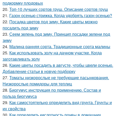
подкормку плодовых
20.
Топ-10 лучших сортов груш. Описание сортов груш
21.
Газон осенью стрижка. Когда удобрять газон осенью?
22.
Посадка цветов под зиму. Какие цветы можно
посадить под зиму
23.
Сеем зелень под зиму. Принцип посадки зелени под
зиму
24.
Малина ранняя сорта. Традиционные сорта малины
25.
Как использовать золу на дачном участке. Когда
заготавливать золу
26.
Какие цветы посадить в августе, чтобы цвели осенью.
Добавление статьи в новую подборку
27.
Томаты низкорослые не требующие пасынкования.
Низкорослые помидоры для теплиц
28.
Биогумус инструкция по применению. Состав и
польза биогумуса
29.
Как самостоятельно определить вид грунта. Грунты и
их свойства
30.
Как определить кислотность почвы в домашних