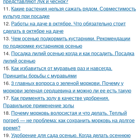
представляют лук и чеснок?
11.
Какие растения нельзя сажать рядом. Совместимость
культур при посадке
12.
Работы на даче в октябре. Что обязательно стоит
сделать в октябре на даче
13.
Чем осенью подкормить кустарники. Рекомендации
по подкормке кустарников осенью
14.
Посадка лилий осенью когда и как посадить. Посадка
лилий осенью
15.
Как избавиться от муравьев раз и навсегда.
Принципы борьбы с муравьями
16.
3 главных вопроса о зеленой моркови. Почему у
моркови зеленая сердцевина и можно ли ее есть такую
17.
Как применять золу в качестве удобрения.
Правильное применение золы
18.
Почему морковь волосистая и что делать. Теплый
погреб — не проблема: как сохранить морковь на долгое
время?
19.
Удобрение для сада осенью. Когда делать осеннюю