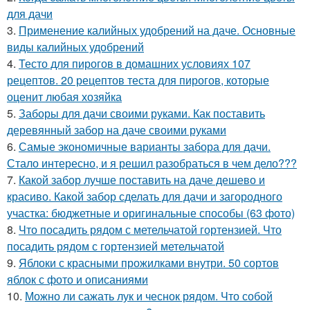
для дачи
3.
Применение калийных удобрений на даче. Основные
виды калийных удобрений
4.
Тесто для пирогов в домашних условиях 107
рецептов. 20 рецептов теста для пирогов, которые
оценит любая хозяйка
5.
Заборы для дачи своими руками. Как поставить
деревянный забор на даче своими руками
6.
Самые экономичные варианты забора для дачи.
Стало интересно, и я решил разобраться в чем дело???
7.
Какой забор лучше поставить на даче дешево и
красиво. Какой забор сделать для дачи и загородного
участка: бюджетные и оригинальные способы (63 фото)
8.
Что посадить рядом с метельчатой гортензией. Что
посадить рядом с гортензией метельчатой
9.
Яблоки с красными прожилками внутри. 50 сортов
яблок с фото и описаниями
10.
Можно ли сажать лук и чеснок рядом. Что собой