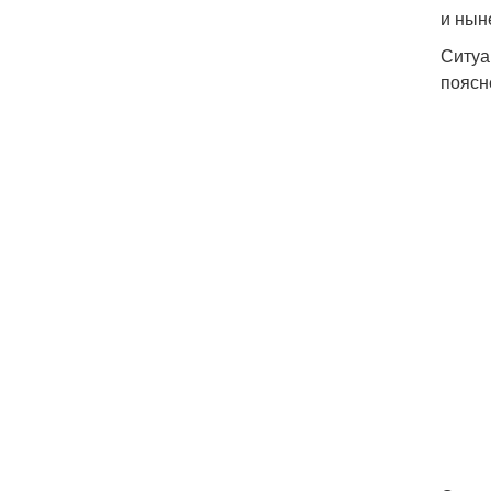
и нын
Ситуа
поясн