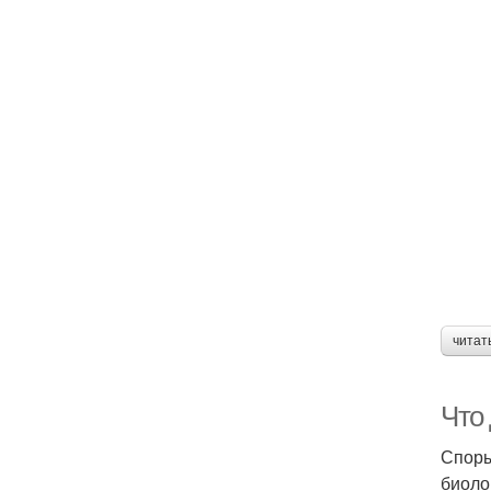
читат
Что 
Споры
биоло