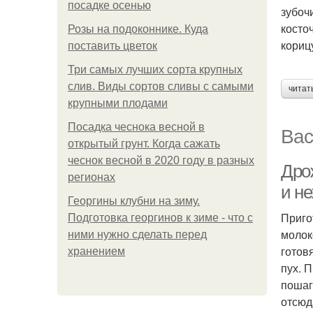
посадке осенью
зубоч
косто
Розы на подоконнике. Куда
корицу
поставить цветок
Три самых лучших сорта крупных
слив. Виды сортов сливы с самыми
читат
крупными плодами
Посадка чеснока весной в
Вас
открытый грунт. Когда сажать
чеснок весной в 2020 году в разных
Дрож
регионах
и не
Георгины клубни на зиму.
Приго
Подготовка георгинов к зиме - что с
молок
ними нужно сделать перед
готов
хранением
пух. 
пошаг
отсюд