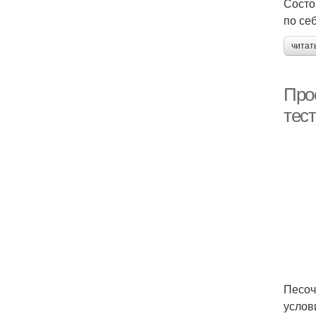
Состо
по се
читат
Прос
тест
Песоч
услов