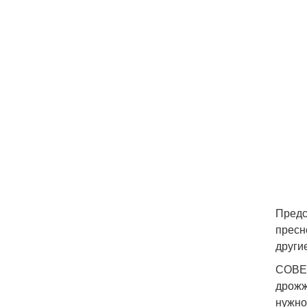
Предс
пресн
други
СОВЕТ
дрожж
нужно