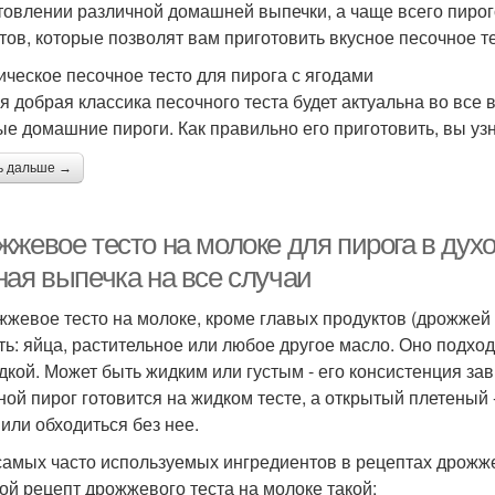
товлении различной домашней выпечки, а чаще всего пирог
тов, которые позволят вам приготовить вкусное песочное те
ическое песочное тесто для пирога с ягодами
я добрая классика песочного теста будет актуальна во все 
ые домашние пироги. Как правильно его приготовить, вы узн
ь дальше →
жевое тесто на молоке для пирога в духо
ная выпечка на все случаи
жжевое тесто на молоке, кроме главых продуктов (дрожжей и
ть: яйца, растительное или любое другое масло. Оно подходи
дкой. Может быть жидким или густым - его консистенция зав
ной пирог готовится на жидком тесте, а открытый плетеный
 или обходиться без нее.
самых часто используемых ингредиентов в рецептах дрожже
ой рецепт дрожжевого теста на молоке такой: