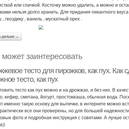
исткой или спичкой. Косточку можно удалить, а можно и остав
чками нельзя долго хранить. Для придания пикантного вкуса
 , гвоздику , ваниль , мускатный орех .
ь дальше →
 может заинтересовать
жевое тесто для пирожков, как пух. Как с
жное тесто, как пух
товить тесто как пух можно и на дрожжах, и без них. В каче
о, кефир, сметана, йогурт, простокваша, обычная вода. По
ят именно такую основу для выпечки, в интернете можно вс
Практически все они проверены, но для большей надежности
овые фото и подробная инструкция с советами. А лучше ост
а))