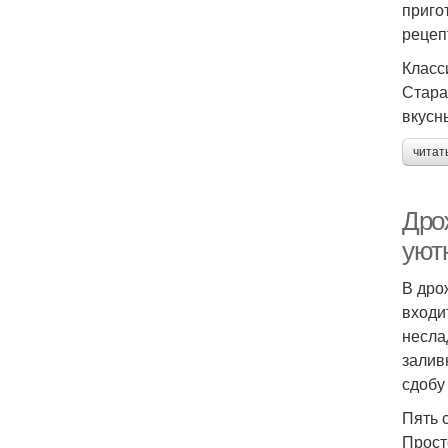
приго
рецеп
Класс
Стара
вкусн
читат
Дрож
уют
В дро
входи
несла
залив
сдобу
Пять 
Прост