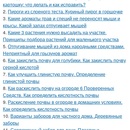
картошку: что делать и как исправить?
2.
Пироги из слоеного теста. Куриный пирог в горшочке
3.
Какие ароматы трав и специй не переносят мыши и
крысы. Какой запах отпугивает мышей
4.
Какие 3 растения нужно высадить на участке.
Принципы подбора растений для маленького участка
5.
Отпугивание мышей из дома народными средствами.
Неприятный для грызунов аромат
6.
Как закислить почву для голубики. Как закислить почву
серной кислотой
7.
Как улучшить глинистую почву. Определение
глинистой почвы
8.
Как раскислить почву на огороде 6 Проверенных
Средств. Как определить кислотность почвы
9.
Раскисление почвы в огороде в домашних условиях.
Как определить кислотность почвы
10.
Варианты заборов для частного дома. Деревянные
заборы
11.
Современный забор для дачи. Пластик и