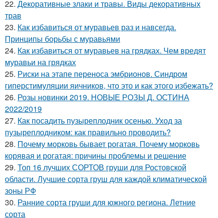
22.
Декоративные злаки и травы. Виды декоративных
трав
23.
Как избавиться от муравьев раз и навсегда.
Принципы борьбы с муравьями
24.
Как избавиться от муравьев на грядках. Чем вредят
муравьи на грядках
25.
Риски на этапе переноса эмбрионов. Синдром
гиперстимуляции яичников, что это и как этого избежать?
26.
Розы новинки 2019. НОВЫЕ РОЗЫ Д. ОСТИНА
2022/2019
27.
Как посадить пузыреплодник осенью. Уход за
пузыреплодником: как правильно проводить?
28.
Почему морковь бывает рогатая. Почему морковь
корявая и рогатая: причины проблемы и решение
29.
Топ 16 лучших СОРТОВ груши для Ростовской
области. Лучшие сорта груш для каждой климатической
зоны РФ
30.
Ранние сорта груши для южного региона. Летние
сорта