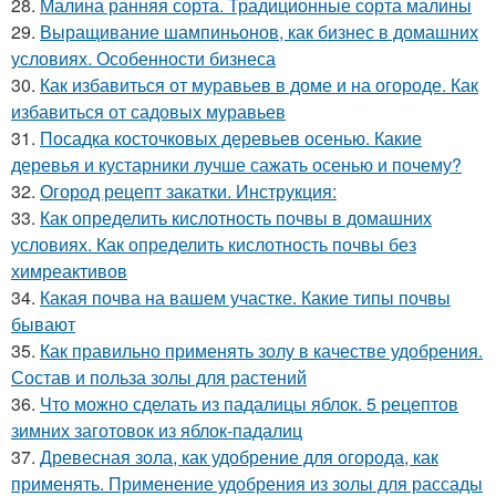
28.
Малина ранняя сорта. Традиционные сорта малины
29.
Выращивание шампиньонов, как бизнес в домашних
условиях. Особенности бизнеса
30.
Как избавиться от муравьев в доме и на огороде. Как
избавиться от садовых муравьев
31.
Посадка косточковых деревьев осенью. Какие
деревья и кустарники лучше сажать осенью и почему?
32.
Огород рецепт закатки. Инструкция:
33.
Как определить кислотность почвы в домашних
условиях. Как определить кислотность почвы без
химреактивов
34.
Какая почва на вашем участке. Какие типы почвы
бывают
35.
Как правильно применять золу в качестве удобрения.
Состав и польза золы для растений
36.
Что можно сделать из падалицы яблок. 5 рецептов
зимних заготовок из яблок-падалиц
37.
Древесная зола, как удобрение для огорода, как
применять. Применение удобрения из золы для рассады