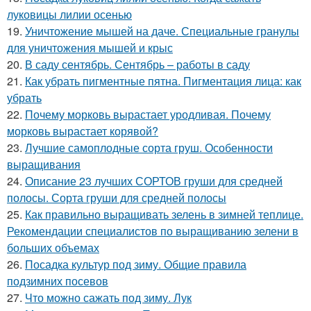
луковицы лилии осенью
19.
Уничтожение мышей на даче. Специальные гранулы
для уничтожения мышей и крыс
20.
В саду сентябрь. Сентябрь – работы в саду
21.
Как убрать пигментные пятна. Пигментация лица: как
убрать
22.
Почему морковь вырастает уродливая. Почему
морковь вырастает корявой?
23.
Лучшие самоплодные сорта груш. Особенности
выращивания
24.
Описание 23 лучших СОРТОВ груши для средней
полосы. Сорта груши для средней полосы
25.
Как правильно выращивать зелень в зимней теплице.
Рекомендации специалистов по выращиванию зелени в
больших объемах
26.
Посадка культур под зиму. Общие правила
подзимних посевов
27.
Что можно сажать под зиму. Лук