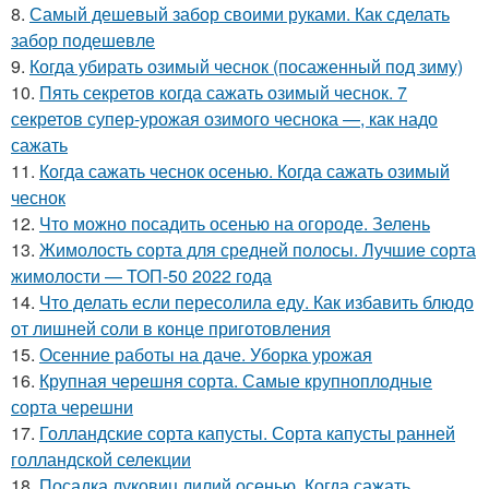
8.
Самый дешевый забор своими руками. Как сделать
забор подешевле
9.
Когда убирать озимый чеснок (посаженный под зиму)
10.
Пять секретов когда сажать озимый чеснок. 7
секретов супер-урожая озимого чеснока —, как надо
сажать
11.
Когда сажать чеснок осенью. Когда сажать озимый
чеснок
12.
Что можно посадить осенью на огороде. Зелень
13.
Жимолость сорта для средней полосы. Лучшие сорта
жимолости — ТОП-50 2022 года
14.
Что делать если пересолила еду. Как избавить блюдо
от лишней соли в конце приготовления
15.
Осенние работы на даче. Уборка урожая
16.
Крупная черешня сорта. Самые крупноплодные
сорта черешни
17.
Голландские сорта капусты. Сорта капусты ранней
голландской селекции
18.
Посадка луковиц лилий осенью. Когда сажать