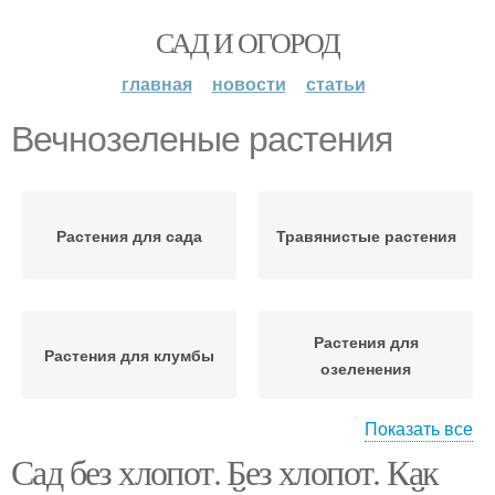
САД И ОГОРОД
главная
новости
статьи
Вечнозеленые растения
Растения для сада
Травянистые растения
Растения для
Растения для клумбы
озеленения
Показать все
Сад без хлопот. Без хлопот. Как
Растения в
Изгородь из
ландшафтном дизайне
вечнозеленых растений