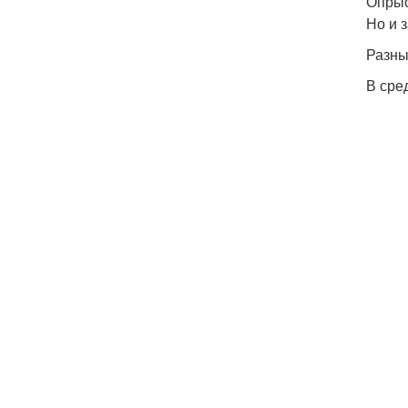
Опрыс
Но и 
Разны
В сре