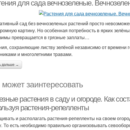
тения для сада вечнозеленые. Вечнозеле
ативный сад без вечнозеленых растений просто невозможен
ромную картину. Но особенная потребность в ярких зелёных
зимы превращается в грязные заплаты…
ния, сохраняющие листву зелёной независимо от времени г
рниками и многолетними травами.
ь дальше →
 может заинтересовать
зные растения в саду и огороде. Как сос
ользуя растения-репелленты
ивать и располагать растения-репелленты на своем огоро
у. То есть необходимо правильно организовывать севооборот