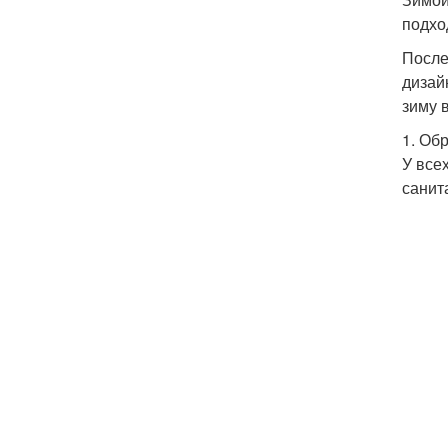
подхо
После
дизай
зиму 
1. Об
У все
санит