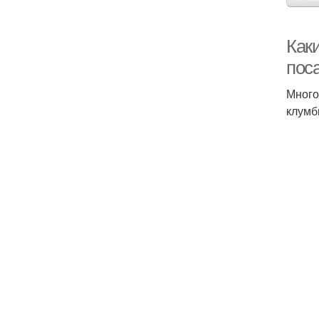
Как
пос
Много
клумб