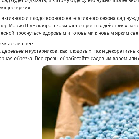
дящее время
 активного и плодотворного вегетативного сезона сад нужд
нер Мария Шумскаярассказывает о простых действиях, кото
весной проснуться здоровым и готовыми к новым ярким св
режьте лишнее
х деревьев и кустарников, как плодовых, так и декоративны
арная обрезка. Все срезы обработайте садовым варом или 