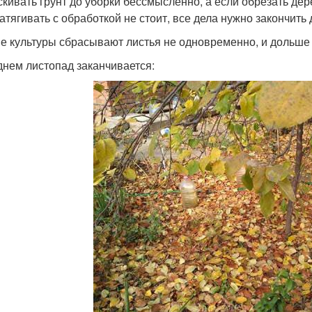
кивать грунт до уборки бессмысленно, а если обрезать дер
затягивать с обработкой не стоит, все дела нужно закончить
е культуры сбрасывают листья не одновременно, и дольше 
днем листопад заканчивается: