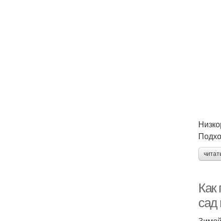
Низко
Подхо
читат
Как 
сад 
Зимой