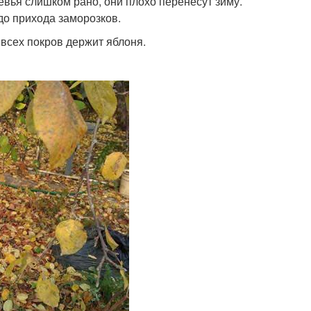
евья слишком рано, они плохо перенесут зиму.
 до прихода заморозков.
всех покров держит яблоня.