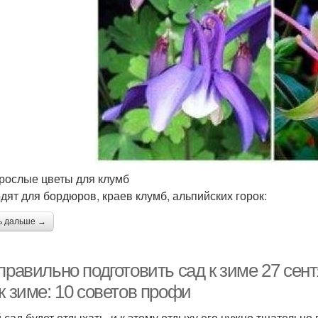
рослые цветы для клумб
дят для бордюров, краев клумб, альпийских горок:
ь дальше →
правильно подготовить сад к зиме 27 сент
к зиме: 10 советов профи
 сад будет отдыхать, и к этому отдыху его нужно тщательно