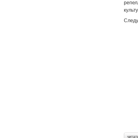
репел
культу
Следу
читат