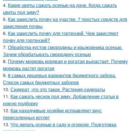
4.
Какие цветы сажать осенью на даче. Когда сажать
цветы под зиму?
5.
Как закислить почву на участке. 7 простых средств для
закисления почвы
6.
Как закислить почву для гортензий. Чем закисляют
почву для гортензий?
7.
Обработка кустов смородины и крыжовника осенью.
Зачем обрабатывать смородину осенью
8.
Почему морковь корявая и рогатая вырастает. Почему
морковь растет рогатая
9.
8 самых дешевых вариантов бюджетного забора.
Список самых бюджетных заборов
10.
Сидерат, что это такое. Растения-сидераты
11.
Как сажать чеснок под зиму. Добавление статьи в
новую подборку
12.
Как находчивые хозяйки исправляют вкус
пересоленных котлет
13.
Что делать осенью в саду и огороде. Подготовка