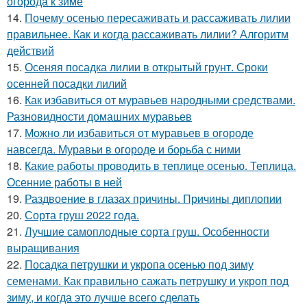
огорода к зиме
14.
Почему осенью пересаживать и рассаживать лилии
правильнее. Как и когда рассаживать лилии? Алгоритм
действий
15.
Осеняя посадка лилии в открытый грунт. Сроки
осенней посадки лилий
16.
Как избавиться от муравьев народными средствами.
Разновидности домашних муравьев
17.
Можно ли избавиться от муравьев в огороде
навсегда. Муравьи в огороде и борьба с ними
18.
Какие работы проводить в теплице осенью. Теплица.
Осенние работы в ней
19.
Раздвоение в глазах причины. Причины диплопии
20.
Сорта груш 2022 года.
21.
Лучшие самоплодные сорта груш. Особенности
выращивания
22.
Посадка петрушки и укропа осенью под зиму
семенами. Как правильно сажать петрушку и укроп под
зиму, и когда это лучше всего сделать