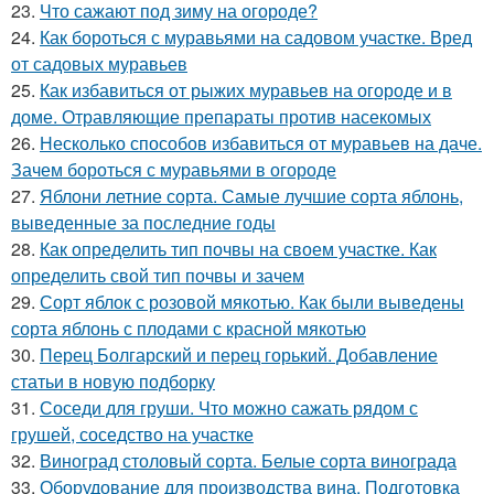
23.
Что сажают под зиму на огороде?
24.
Как бороться с муравьями на садовом участке. Вред
от садовых муравьев
25.
Как избавиться от рыжих муравьев на огороде и в
доме. Отравляющие препараты против насекомых
26.
Несколько способов избавиться от муравьев на даче.
Зачем бороться с муравьями в огороде
27.
Яблони летние сорта. Самые лучшие сорта яблонь,
выведенные за последние годы
28.
Как определить тип почвы на своем участке. Как
определить свой тип почвы и зачем
29.
Сорт яблок с розовой мякотью. Как были выведены
сорта яблонь с плодами с красной мякотью
30.
Перец Болгарский и перец горький. Добавление
статьи в новую подборку
31.
Соседи для груши. Что можно сажать рядом с
грушей, соседство на участке
32.
Виноград столовый сорта. Белые сорта винограда
33.
Оборудование для производства вина. Подготовка