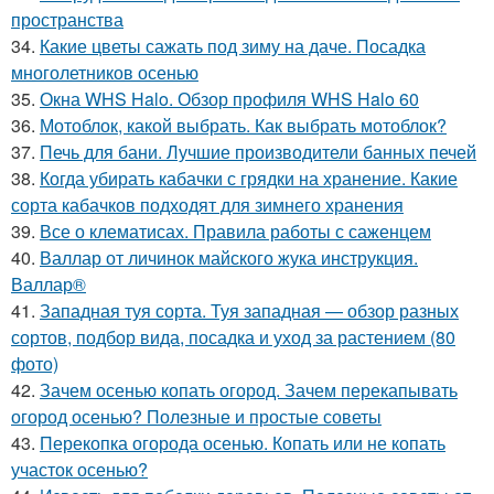
пространства
34.
Какие цветы сажать под зиму на даче. Посадка
многолетников осенью
35.
Окна WHS Halo. Обзор профиля WHS Halo 60
36.
Мотоблок, какой выбрать. Как выбрать мотоблок?
37.
Печь для бани. Лучшие производители банных печей
38.
Когда убирать кабачки с грядки на хранение. Какие
сорта кабачков подходят для зимнего хранения
39.
Все о клематисах. Правила работы с саженцем
40.
Валлар от личинок майского жука инструкция.
Валлар®
41.
Западная туя сорта. Туя западная — обзор разных
сортов, подбор вида, посадка и уход за растением (80
фото)
42.
Зачем осенью копать огород. Зачем перекапывать
огород осенью? Полезные и простые советы
43.
Перекопка огорода осенью. Копать или не копать
участок осенью?