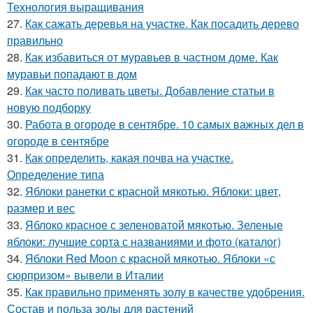
Технология выращивания
27.
Как сажать деревья на участке. Как посадить дерево
правильно
28.
Как избавиться от муравьев в частном доме. Как
муравьи попадают в дом
29.
Как часто поливать цветы. Добавление статьи в
новую подборку
30.
Работа в огороде в сентябре. 10 самых важных дел в
огороде в сентябре
31.
Как определить, какая почва на участке.
Определение типа
32.
Яблоки ранетки с красной мякотью. Яблоки: цвет,
размер и вес
33.
Яблоко красное с зеленоватой мякотью. Зеленые
яблоки: лучшие сорта с названиями и фото (каталог)
34.
Яблоки Red Moon с красной мякотью. Яблоки «с
сюрпризом» вывели в Италии
35.
Как правильно применять золу в качестве удобрения.
Состав и польза золы для растений