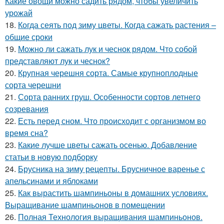
Какие овощи можно садить рядом, чтобы увеличить
урожай
18.
Когда сеять под зиму цветы. Когда сажать растения –
общие сроки
19.
Можно ли сажать лук и чеснок рядом. Что собой
представляют лук и чеснок?
20.
Крупная черешня сорта. Самые крупноплодные
сорта черешни
21.
Сорта ранних груш. Особенности сортов летнего
созревания
22.
Есть перед сном. Что происходит с организмом во
время сна?
23.
Какие лучше цветы сажать осенью. Добавление
статьи в новую подборку
24.
Брусника на зиму рецепты. Брусничное варенье с
апельсинами и яблоками
25.
Как вырастить шампиньоны в домашних условиях.
Выращивание шампиньонов в помещении
26.
Полная Технология выращивания шампиньонов.