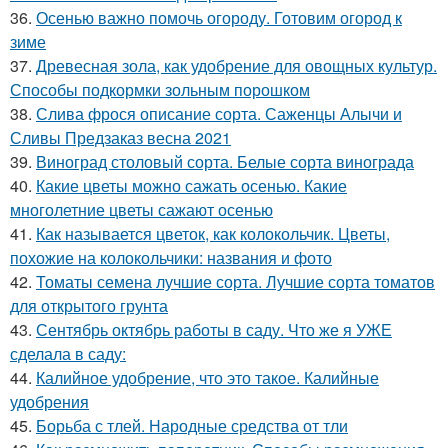
36.
Осенью важно помочь огороду. Готовим огород к
зиме
37.
Древесная зола, как удобрение для овощных культур.
Способы подкормки зольным порошком
38.
Слива фрося описание сорта. Саженцы Алычи и
Сливы Предзаказ весна 2021
39.
Виноград столовый сорта. Белые сорта винограда
40.
Какие цветы можно сажать осенью. Какие
многолетние цветы сажают осенью
41.
Как называется цветок, как колокольчик. Цветы,
похожие на колокольчики: названия и фото
42.
Томаты семена лучшие сорта. Лучшие сорта томатов
для открытого грунта
43.
Сентябрь октябрь работы в саду. Что же я УЖЕ
сделала в саду:
44.
Калийное удобрение, что это такое. Калийные
удобрения
45.
Борьба с тлей. Народные средства от тли