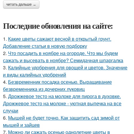
читать дальше →
Последние обновления на сайте:
1.
Какие цветы сажают весной в открытый грунт.
Добавление статьи в новую подборку
2.
Что посадить в ноябре на огороде. Что мы будем
сажать и высевать в ноябре? Семидачная шпаргалка
3.
Калийные удобрения для овощей и цветов. Значение
и виды калийных удобрений
4.
Безвременник посадка осенью. Выращивание
безвременника из дочерних луковиц
5.
Дрожжевое тесто на молоке для пирога в духовке.
Дрожжевое тесто на молоке - уютная выпечка на все
случаи
6.
Мышей не будет точно. Как защитить сад зимой от
мышей и зайцев
7.
Можно ли сажать осенью однолетние цветы в