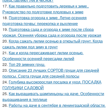
представляют лук и чеснок?
17.
Как правильно подготовить деревья к зиме..
Руководство по подготовке плодовых к зиме
18.
Подготовка огорода к зиме. Летне-осенняя
подготовка почвы: перекопка и рыхление
19.
Подготовка сада и огорода к зиме после сбора
урожая. Осенняя уборка сада и огорода после урожая
20.
Когда сажать лилии осенью в открытый грунт. Когда
сажать лилии под зиму в грунт
21.
Как и когда пересаживают лилии осенью.
Особенности осенней пересадки лилий
22.
Топ 29 зимних груш.
23.
Описание 23 лучших СОРТОВ груши для средней
полосы. Сорта груши для средней полосы
24.
Голубика высокорослая посадка и уход. ПОСАДКА
ГОЛУБИКИ САДОВОЙ
25.
Как выращивать шампиньоны на даче. Особенности
выращивания в теплице
26.
Работы на даче в сентябре в ленинградской области.