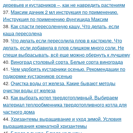
деревьев и кустарников –, как не навредить растениям
37.
Максим дачник 2 мл инструкция по применению.
Инструкция по применению фунгицида Максим
38.
Как спасти пересоленную кашу. Что делать, если
каша пересолена
39.
Что делать если пересолила плов в кастрюле. Что
делать, если добавила в плов слишком много соли. Не
спеши выбрасывать, всё еще можно обернуть к лучшему
40.
Виноград столовый сорта. Белые сорта винограда
41.
Чем удобрять кустарники осенью. Рекомендации по
подкормке кустарников осенью
42.
Очистка воды от железа. Какие бывают методы
очистки воды от железа
43.
Как выбрать котел твердотопливный. Выбираем
материал теплообменника твердотопливного котла для
частного дома
44.
Хризантемы выращивание и уход зимой. Условия
выращивания комнатной хризантемы