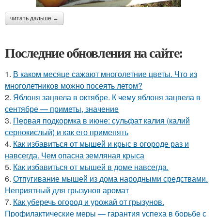
читать дальше →
Последние обновления на сайте:
1.
В каком месяце сажают многолетние цветы. Что из
многолетников можно посеять летом?
2.
Яблоня зацвела в октябре. К чему яблоня зацвела в
сентябре — приметы, значение
3.
Первая подкормка в июне: сульфат калия (калий
сернокислый) и как его применять
4.
Как избавиться от мышей и крыс в огороде раз и
навсегда. Чем опасна земляная крыса
5.
Как избавиться от мышей в доме навсегда.
6.
Отпугивание мышей из дома народными средствами.
Неприятный для грызунов аромат
7.
Как уберечь огород и урожай от грызунов.
Профилактические меры — гарантия успеха в борьбе с