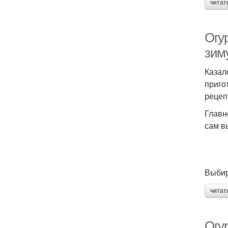
читат
Огу
зим
Казал
приго
рецеп
Главн
сам в
Выбир
читат
Огу