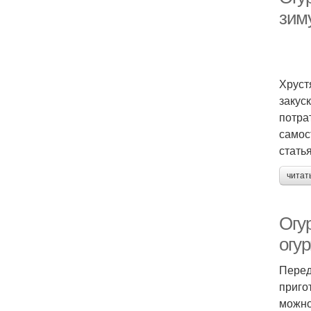
зим
Хруст
закус
потра
самос
стать
читат
Огу
огур
Перед
приго
можно