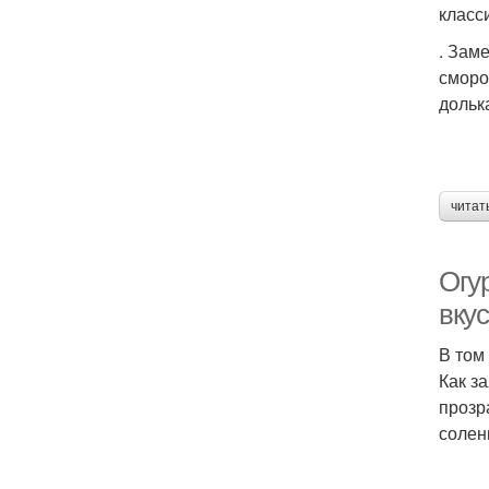
класс
. Зам
сморо
дольк
читат
Огу
вку
В том
Как з
прозр
солен