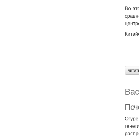
Во-вт
сравн
центр
Китай
читат
Вас
Поч
Огуре
генет
распр