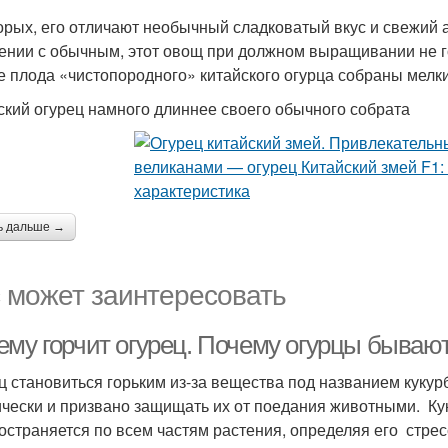
орых, его отличают необычный сладковатый вкус и свежий
ении с обычным, этот овощ при должном выращивании не гор
е плода «чистопородного» китайского огурца собраны мелки
ский огурец намного длиннее своего обычного собрата
ь дальше →
 может заинтересовать
ему горчит огурец. Почему огурцы бываю
ц становиться горьким из-за вещества под названием кукур
ически и призвано защищать их от поедания животными. Ку
остраняется по всем частям растения, определяя его стрес