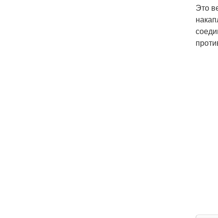
Это в
накап
соеди
проти