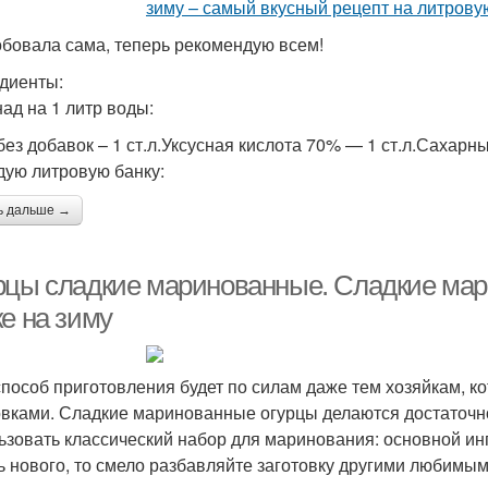
бовала сама, теперь рекомендую всем!
диенты:
ад на 1 литр воды:
ез добавок – 1 ст.л.Уксусная кислота 70% — 1 ст.л.Сахарный
дую литровую банку:
ь дальше →
рцы сладкие маринованные. Сладкие мар
е на зиму
способ приготовления будет по силам даже тем хозяйкам, ко
овками. Сладкие маринованные огурцы делаются достаточно
ьзовать классический набор для маринования: основной инг
ь нового, то смело разбавляйте заготовку другими любимы