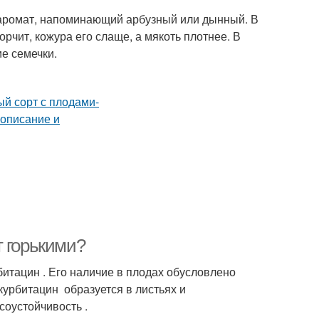
 аромат, напоминающий арбузный или дынный. В
чит, кожура его слаще, а мякоть плотнее. В
е семечки.
т горькими?
битацин . Его наличие в плодах обусловлено
курбитацин образуется в листьях и
соустойчивость .