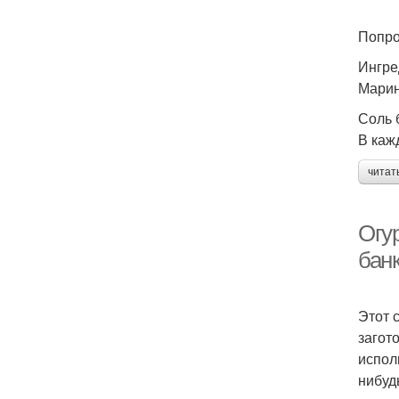
Попро
Ингре
Марин
Соль б
В каж
читат
Огу
банк
Этот 
загот
испол
нибуд