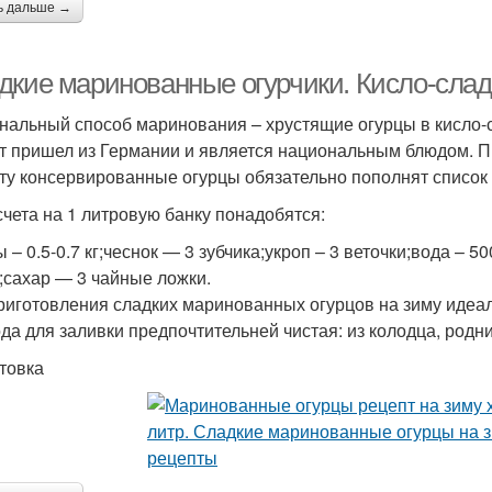
ь дальше →
дкие маринованные огурчики. Кисло-слад
нальный способ маринования – хрустящие огурцы в кисло-
т пришел из Германии и является национальным блюдом. 
ту консервированные огурцы обязательно пополнят список 
счета на 1 литровую банку понадобятся:
 – 0.5-0.7 кг;чеснок — 3 зубчика;укроп – 3 веточки;вода – 
;сахар — 3 чайные ложки.
риготовления сладких маринованных огурцов на зиму идеа
ода для заливки предпочтительней чистая: из колодца, родн
товка