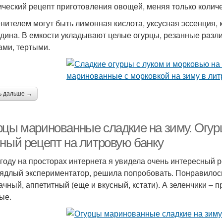
ический рецепт приготовления овощей, меняя только количес
енителем могут быть лимонная кислота, уксусная эссенция, 
дина. В емкости укладывают целые огурцы, резанные разл
ами, тертыми.
ь дальше →
рцы маринованные сладкие на зиму. Огур
сный рецепт на литровую банку
 году на просторах интернета я увидела очень интересный р
аядлый экспериментатор, решила попробовать. Понравилось
ачный, аппетитный (еще и вкусный, кстати). А зеленчики – п
ые.