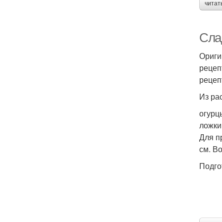
читат
Сла
Ориги
рецеп
рецеп
Из ра
огурцы
ложки
Для п
см. В
Подго