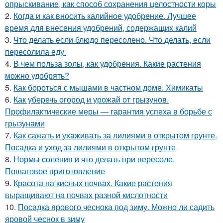
опрыскивание, как способ сохранения целостности коры
2.
Когда и как вносить калийное удобрение. Лучшее
время для внесения удобрений, содержащих калий
3.
Что делать если блюдо пересолено. Что делать, если
пересолила еду
4.
В чем польза золы, как удобрения. Какие растения
можно удобрять?
5.
Как бороться с мышами в частном доме. Химикаты
6.
Как уберечь огород и урожай от грызунов.
Профилактические меры — гарантия успеха в борьбе с
грызунами
7.
Как сажать и ухаживать за лилиями в открытом грунте.
Посадка и уход за лилиями в открытом грунте
8.
Нормы соления и что делать при пересоле.
Пошаговое приготовление
9.
Красота на кислых почвах. Какие растения
выращивают на почвах разной кислотности
10.
Посадка ярового чеснока под зиму. Можно ли садить
яровой чеснок в зиму