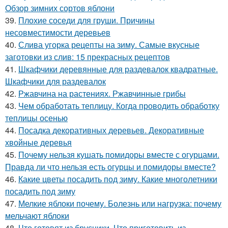
Обзор зимних сортов яблони
39.
Плохие соседи для груши. Причины
несовместимости деревьев
40.
Слива угорка рецепты на зиму. Самые вкусные
заготовки из слив: 15 прекрасных рецептов
41.
Шкафчики деревянные для раздевалок квадратные.
Шкафчики для раздевалок
42.
Ржавчина на растениях. Ржавчинные грибы
43.
Чем обработать теплицу. Когда проводить обработку
теплицы осенью
44.
Посадка декоративных деревьев. Декоративные
хвойные деревья
45.
Почему нельзя кушать помидоры вместе с огурцами.
Правда ли что нельзя есть огурцы и помидоры вместе?
46.
Какие цветы посадить под зиму. Какие многолетники
посадить под зиму
47.
Мелкие яблоки почему. Болезнь или нагрузка: почему
мельчают яблоки
48.
Что готовят из брусники. Что приготовить из