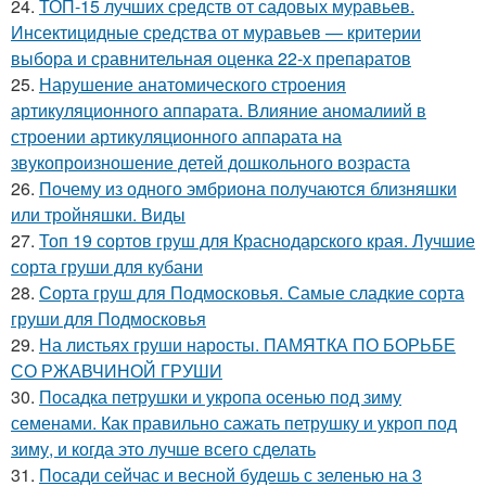
24.
ТОП-15 лучших средств от садовых муравьев.
Инсектицидные средства от муравьев — критерии
выбора и сравнительная оценка 22-х препаратов
25.
Нарушение анатомического строения
артикуляционного аппарата. Влияние аномалиий в
строении артикуляционного аппарата на
звукопроизношение детей дошкольного возраста
26.
Почему из одного эмбриона получаются близняшки
или тройняшки. Виды
27.
Топ 19 сортов груш для Краснодарского края. Лучшие
сорта груши для кубани
28.
Сорта груш для Подмосковья. Самые сладкие сорта
груши для Подмосковья
29.
На листьях груши наросты. ПАМЯТКА ПО БОРЬБЕ
СО РЖАВЧИНОЙ ГРУШИ
30.
Посадка петрушки и укропа осенью под зиму
семенами. Как правильно сажать петрушку и укроп под
зиму, и когда это лучше всего сделать
31.
Посади сейчас и весной будешь с зеленью на 3