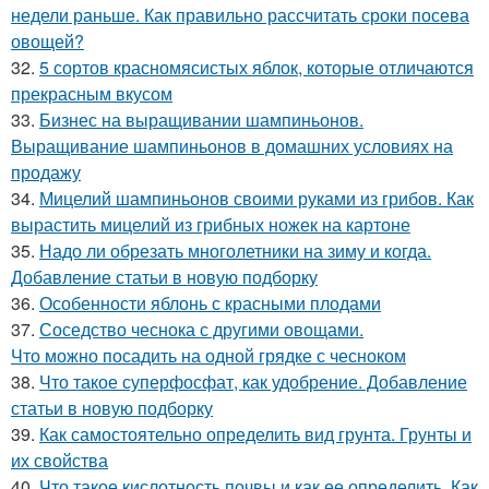
недели раньше. Как правильно рассчитать сроки посева
овощей?
32.
5 сортов красномясистых яблок, которые отличаются
прекрасным вкусом
33.
Бизнес на выращивании шампиньонов.
Выращивание шампиньонов в домашних условиях на
продажу
34.
Мицелий шампиньонов своими руками из грибов. Как
вырастить мицелий из грибных ножек на картоне
35.
Надо ли обрезать многолетники на зиму и когда.
Добавление статьи в новую подборку
36.
Особенности яблонь с красными плодами
37.
Соседство чеснока с другими овощами.
Что можно посадить на одной грядке с чесноком
38.
Что такое суперфосфат, как удобрение. Добавление
статьи в новую подборку
39.
Как самостоятельно определить вид грунта. Грунты и
их свойства
40.
Что такое кислотность почвы и как ее определить. Как