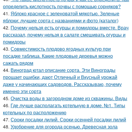
определить кислотность почвы с помощью сорняков?
41.
Яблоко красное с зеленоватой мякотью. Зеленые
яблоки: лучшие сорта с названиями и фото (каталог)
42.
Почему нельзя есть огурцы и помидоры вместе. Врач
рассказал, почему нельзя в салате смешивать огурцы и
помидоры
43.
Совместимость плодово ягодных культур при
посадке таблица. Какие плодовые деревья можно
сажать рядом
44.
Виноград ютал описание сорта. Эти Винограды
прощает ошибки, дают Отличный и Вкусный урожай
даже у начинающих садоводов. Рассказываю, почему
именно эти сорта
45.
Очистка воды в загородном доме из скважины. Виды
46.
Где лучше располагать котельную в доме. №1. Типы
котельных по расположению
47.
Сроки посадки лилий. Сроки осенней посадки лилий
48.
Удобрение для огорода осенью. Древесная зола