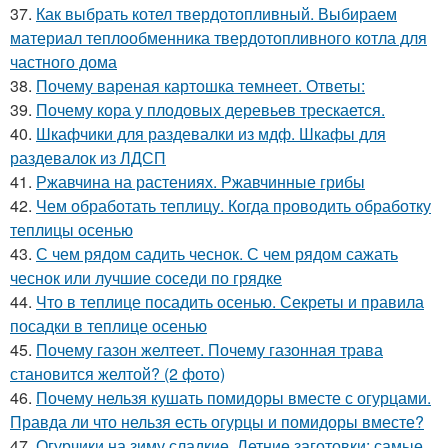
37.
Как выбрать котел твердотопливный. Выбираем
материал теплообменника твердотопливного котла для
частного дома
38.
Почему вареная картошка темнеет. Ответы:
39.
Почему кора у плодовых деревьев трескается.
40.
Шкафчики для раздевалки из мдф. Шкафы для
раздевалок из ЛДСП
41.
Ржавчина на растениях. Ржавчинные грибы
42.
Чем обработать теплицу. Когда проводить обработку
теплицы осенью
43.
С чем рядом садить чеснок. С чем рядом сажать
чеснок или лучшие соседи по грядке
44.
Что в теплице посадить осенью. Секреты и правила
посадки в теплице осенью
45.
Почему газон желтеет. Почему газонная трава
становится желтой? (2 фото)
46.
Почему нельзя кушать помидоры вместе с огурцами.
Правда ли что нельзя есть огурцы и помидоры вместе?
47.
Огурчики на зиму сладкие. Летние заготовки: самые