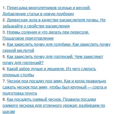
1.
Пересадка многолетников осенью и весной.
Добавление статьи в новую подборку
2.
Древесная зола в качестве раскислителя почвы. Не
забывайте о свойстве раскисления
3.
Нормы соления и что делать при пересоле.
Пошаговое приготовление
4.
Как закислить почву для голубики. Как закислить почву
серной кислотой
5.
Как закислить почву для гортензий. Чем закисляют
почву для гортензий?
6.
Какой забор лучше и дешевле. Из чего сделать
опорные столбы
7.
Чеснок под посадку под зиму. Как и когда правильно
сажать чеснок под зиму, чтобы был крупный — сорта и
подготовка грунта
8.
Как посадить озимый чеснок. Правила посадки
озимого чеснока для отличного урожая: разбираем по
шагам