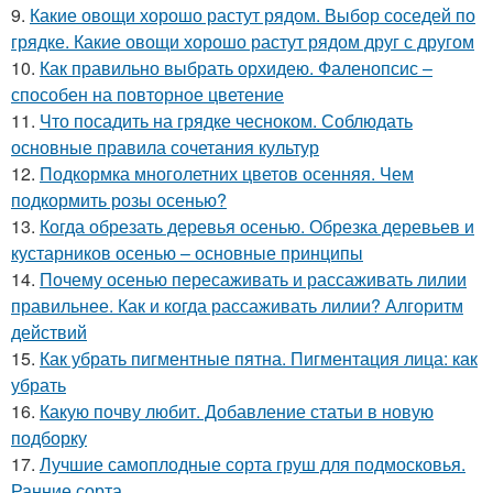
9.
Какие овощи хорошо растут рядом. Выбор соседей по
грядке. Какие овощи хорошо растут рядом друг с другом
10.
Как правильно выбрать орхидею. Фаленопсис –
способен на повторное цветение
11.
Что посадить на грядке чесноком. Соблюдать
основные правила сочетания культур
12.
Подкормка многолетних цветов осенняя. Чем
подкормить розы осенью?
13.
Когда обрезать деревья осенью. Обрезка деревьев и
кустарников осенью – основные принципы
14.
Почему осенью пересаживать и рассаживать лилии
правильнее. Как и когда рассаживать лилии? Алгоритм
действий
15.
Как убрать пигментные пятна. Пигментация лица: как
убрать
16.
Какую почву любит. Добавление статьи в новую
подборку
17.
Лучшие самоплодные сорта груш для подмосковья.
Ранние сорта