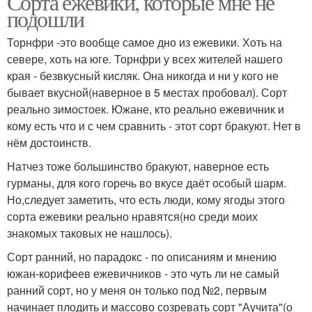
Сорта ежевики, которые мне не
подошли
Торнфри -это вообще самое дно из ежевики. Хоть на
севере, хоть на юге. Торнфри у всех жителей нашего
края - безвкусный кисляк. Она никогда и ни у кого не
бывает вкусной(наверное в 5 местах пробовал). Сорт
реально зимостоек. Южане, кто реально ежевичник и
кому есть что и с чем сравнить - этот сорт бракуют. Нет в
нём достоинств.
Натчез тоже большинство бракуют, наверное есть
гурманы, для кого горечь во вкусе даёт особый шарм.
Но,следует заметить, что есть люди, кому ягоды этого
сорта ежевики реально нравятся(но среди моих
знакомых таковых не нашлось).
Сорт ранний, но парадокс - по описаниям и мнению
южан-корифеев ежевичников - это чуть ли не самый
ранний сорт, но у меня он только под №2, первым
начинает плодить и массово созревать сорт "Аучита"(о