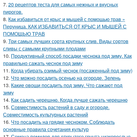
7.
20 рецептов теста для самых нежных и вкусных
пирогов.
8.
Как избавиться от крыс и мышей с помощью трав »
Перуница. КАК ИЗБАВИТЬСЯ ОТ КРЫС И МЫШЕЙ С
ПОМОЩЬЮ ТРАВ
9.
Три самых лучших сорта крупных слив. Виды сортов
сливы с самыми крупными плодами
10.
Продуктивный способ посадки чеснока под зиму. Как
правильно сажать чеснок под зиму
11.
Когда убирать озимый чеснок (посаженный под зиму)
12.
Что можно посадить осенью на огороде. Зелень
13.
Какие овощи посадить под зиму. Что сажают под
зиму
14.
Как садить черешню. Когда лучше сажать черешню
15.
Совместимость растений в саду и огороде.
Совместимость культурных растений
16.
Что посадить на грядке чесноком. Соблюдать
основные правила сочетания культур
17.
Семена помидор для открытого грунта низкорослые