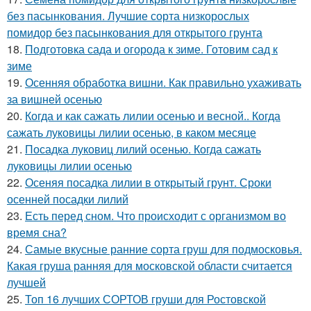
без пасынкования. Лучшие сорта низкорослых
помидор без пасынкования для открытого грунта
18.
Подготовка сада и огорода к зиме. Готовим сад к
зиме
19.
Осенняя обработка вишни. Как правильно ухаживать
за вишней осенью
20.
Когда и как сажать лилии осенью и весной.. Когда
сажать луковицы лилии осенью, в каком месяце
21.
Посадка луковиц лилий осенью. Когда сажать
луковицы лилии осенью
22.
Осеняя посадка лилии в открытый грунт. Сроки
осенней посадки лилий
23.
Есть перед сном. Что происходит с организмом во
время сна?
24.
Самые вкусные ранние сорта груш для подмосковья.
Какая груша ранняя для московской области считается
лучшей
25.
Топ 16 лучших СОРТОВ груши для Ростовской