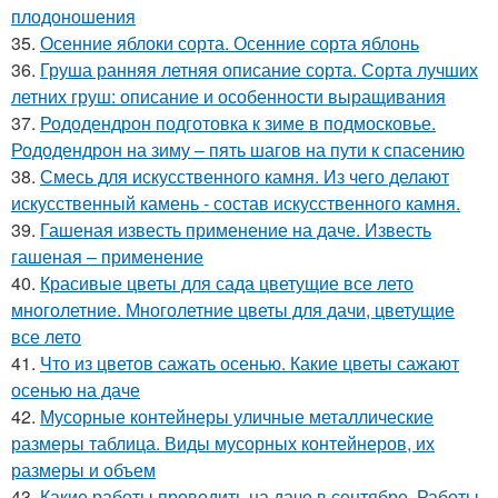
плодоношения
35.
Осенние яблоки сорта. Осенние сорта яблонь
36.
Груша ранняя летняя описание сорта. Сорта лучших
летних груш: описание и особенности выращивания
37.
Рододендрон подготовка к зиме в подмосковье.
Рододендрон на зиму – пять шагов на пути к спасению
38.
Смесь для искусственного камня. Из чего делают
искусственный камень - состав искусственного камня.
39.
Гашеная известь применение на даче. Известь
гашеная – применение
40.
Красивые цветы для сада цветущие все лето
многолетние. Многолетние цветы для дачи, цветущие
все лето
41.
Что из цветов сажать осенью. Какие цветы сажают
осенью на даче
42.
Мусорные контейнеры уличные металлические
размеры таблица. Виды мусорных контейнеров, их
размеры и объем
43.
Какие работы проводить на даче в сентябре. Работы