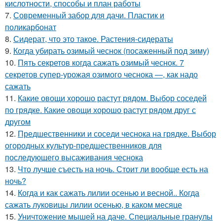
кислотности, способы и план работы
7.
Современный забор для дачи. Пластик и
поликарбонат
8.
Сидерат, что это такое. Растения-сидераты
9.
Когда убирать озимый чеснок (посаженный под зиму)
10.
Пять секретов когда сажать озимый чеснок. 7
секретов супер-урожая озимого чеснока —, как надо
сажать
11.
Какие овощи хорошо растут рядом. Выбор соседей
по грядке. Какие овощи хорошо растут рядом друг с
другом
12.
Предшественники и соседи чеснока на грядке. Выбор
огородных культур-предшественников для
последующего высаживания чеснока
13.
Что лучше съесть на ночь. Стоит ли вообще есть на
ночь?
14.
Когда и как сажать лилии осенью и весной.. Когда
сажать луковицы лилии осенью, в каком месяце
15.
Уничтожение мышей на даче. Специальные гранулы