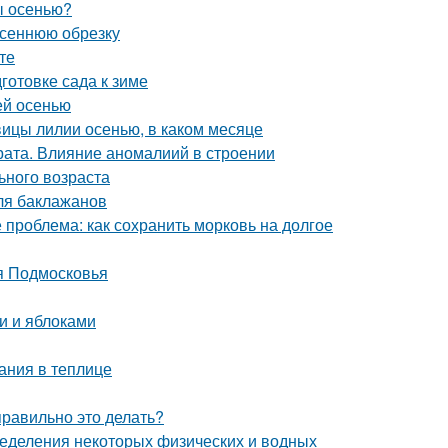
ы осенью?
осеннюю обрезку
те
готовке сада к зиме
ей осенью
овицы лилии осенью, в каком месяце
ата. Влияние аномалиий в строении
ьного возраста
ля баклажанов
 проблема: как сохранить морковь на долгое
я Подмосковья
и и яблоками
ания в теплице
правильно это делать?
еделения некоторых физических и водных