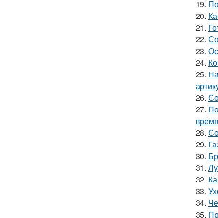
19.
По
20.
Ка
21.
Го
22.
Со
23.
Ос
24.
Ко
25.
На
артик
26.
Со
27.
По
врем
28.
Со
29.
Га
30.
Бр
31.
Лу
32.
Ка
33.
Ух
34.
Че
35.
Пр