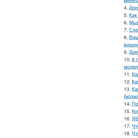
минер
4.
Дро
5.
Как
6.
Мыш
7.
Сор
8.
Виш
вишн
9.
Дре
10.
8 
модел
11.
Ка
12.
Ка
13.
Ка
бюдже
14.
По
15.
Ко
16.
Яб
17.
Чт
18.
Чт