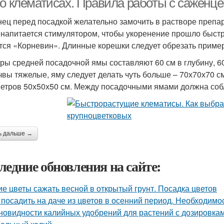
 о клематисах. Правила работы с саженц
ец перед посадкой желательно замочить в растворе препар
 напитается стимулятором, чтобы укоренение прошло быст
тся «Корневин». Длинные корешки следует обрезать пример
ры средней посадочной ямы составляют 60 см в глубину, 60 
чвы тяжелые, яму следует делать чуть больше – 70х70х70 с
етров 50х50х50 см. Между посадочными ямами должна собл
ь дальше →
ледние обновления на сайте:
ие цветы сажать весной в открытый грунт. Посадка цветов
 посадить на даче из цветов в осенний период. Необходимо
новидности калийных удобрений для растений с дозировкам