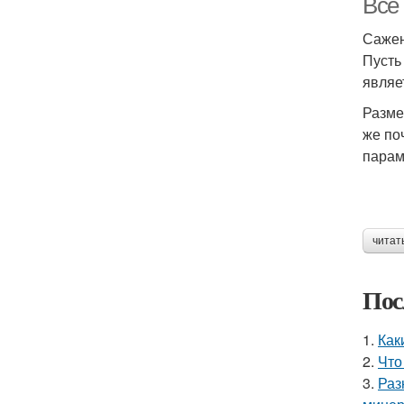
Все
Сажен
Пусть
являе
Разме
же по
парам
читат
Пос
1.
Как
2.
Что
3.
Раз