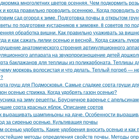
дкормка многолетних цветов осенняя. Чем подкормить роз
к и когда правильно проводить осеннюю.. Когда проводить 
товим сад огород к зиме. Подготовка почвы в открытом грун
веты по подготовке кустарников к зимовке. 8 советов по под
енняя обработка вишни. Как правильно ухаживать за вишн
гда и как сажать лилии осенью и весной.. Когда сажать лук
рушение анатомического строения артикуляционного аппар
уляционного аппарата на звукопроизношение детей дошкол
рта баклажанов для теплицы из поликарбоната. Теплицы д
чему морковь волосистая и что делать. Теплый погреб — не
я?
рта груш для Подмосковья. Самые сладкие сорта груши дл
зон осенью стрижка. Когда удобрять газон осенью?
усника на зиму рецепты. Брусничное варенье с апельсинам
чшие сорта красных яблок. Описание сортов
к выращивать шампиньоны на даче. Особенности выращив
од за сиренью осенью. Культивация почвы
м осенью удобрять. Какие удобрения вносить осенью и как 
остейшие методы определения свойств почвы. Методы опр