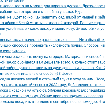
альный калий
жжевое тесто на молоке для пирога в духовке. Дрожжевое т
 избавиться от кротов и мышей на участке. Яды
ей не будет точно. Как защитить сад зимой от мышей и зай
та яблок с белой мякотью и красной кожурой. Ранние сорта
ни устойчивые к коккомикозу и монилиозу. Зимостойкие, 
и
весная зола в качестве раскислителя почвы. Не забывайте
лучших способов проверить кислотность почвы. Способы и
и измерителей
к и чем раскислить почву на огороде. Материалы и способ
кой забор обойдется вам дешевле всего. Сколько стоит заб
кой забор лучше поставить на даче дешево и красиво. Какой
тные и оригинальные способы (63 фото)
садка чеснока весной в открытый грунт и уход за ним. Поса
гда сажать озимый чеснок в 2022 году. Добавление статьи 
локи с красной мякотью от. Яблоня красномясая: специфик
о и как сеять под зиму. Общие правила подзимних посевов
о можно посадить в теплице в сентябре после помидор. Чт