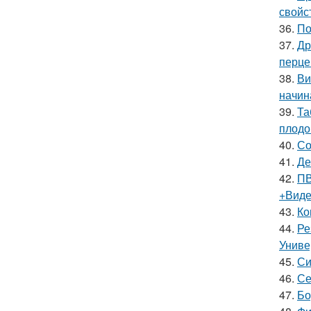
свойс
36.
По
37.
Др
перце
38.
Ви
начин
39.
Та
плодо
40.
Со
41.
Де
42.
ПВ
+Вид
43.
Ко
44.
Ре
Униве
45.
Си
46.
Се
47.
Бо