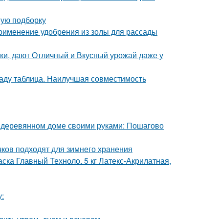
вую подборку
Применение удобрения из золы для рассады
ки, дают Отличный и Вкусный урожай даже у
саду таблица. Наилучшая совместимость
в деревянном доме своими руками: Пошагово
ачков подходят для зимнего хранения
ска Главный Техноло. 5 кг Латекс-Акрилатная,
у: