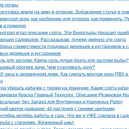
тв почвы
дготовка земли на зиму в огороде. Добавление статьи в но
евесная зола, как удобрение для огорода, как применять. 
в и помидор
ноград ютал описание сорта. Эти Винограды прощает ошиб
ающих садоводов. Рассказываю, почему именно эти сорта
блица совместимости плодовых деревьев и кустарников в 
вых деревьев и кустарников
ль для засолки. Какую соль лучше брать для засолки рыбы?
шевый обогрев дачи. Чем отапливать дачу?
Х окна в деревянном доме. Как сделать монтаж окон ПВХ 
ео
гда убирать кабачки с грядки на хранение. Какие сорта каб
зиновая Краска Главный Технолог. Описание Резиновая Кра
рсальная, без Запаха для Внутренних и Наружных Работ
ний цветок название. 42 растения с синими цветками
нтябрь октябрь работы в саду. Что же я УЖЕ сделала в сад
рьба с слизнями. Жизненный цикл