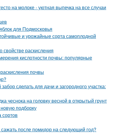
есто на молоке - уютная выпечка на все случаи
цев
 яблок для Подмосковья
устойчивые и урожайные сорта самоплодной
 о свойстве раскисления
змерения кислотности почвы: популярные
ы раскисления почвы
ор?
 забор сделать для дачи и загородного участка:
дка чеснока на головку весной в открытый грунт
в новую подборку
а сортов
о сажать после помидор на следующий год?