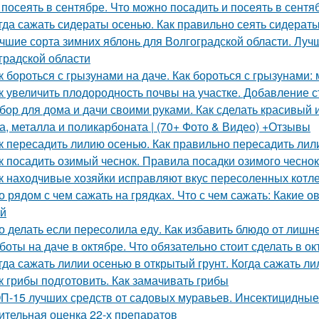
 посеять в сентябре. Что можно посадить и посеять в сент
гда сажать сидераты осенью. Как правильно сеять сидерат
чшие сорта зимних яблонь для Волгоградской области. Луч
градской области
к бороться с грызунами на даче. Как бороться с грызунами
к увеличить плодородность почвы на участке. Добавление с
бор для дома и дачи своими руками. Как сделать красивый и
а, металла и поликарбоната | (70+ Фото & Видео) +Отзывы
к пересадить лилию осенью. Как правильно пересадить лил
к посадить озимый чеснок. Правила посадки озимого чесно
к находчивые хозяйки исправляют вкус пересоленных котле
о рядом с чем сажать на грядках. Что с чем сажать: Какие 
й
о делать если пересолила еду. Как избавить блюдо от лишн
боты на даче в октябре. Что обязательно стоит сделать в ок
гда сажать лилии осенью в открытый грунт. Когда сажать ли
к грибы подготовить. Как замачивать грибы
П-15 лучших средств от садовых муравьев. Инсектицидные
ительная оценка 22-х препаратов