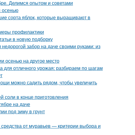
ябре. Делимся опытом и советами
ы осенью
шие сорта яблок, которые выращивают в
: меры профилактики
татьи в новую подборку
 недорогой забор на даче своими руками: из
ии осенью на другое место
ка для отличного урожая: разбираем по шагам
т
овощи можно садить рядом, чтобы увеличить
ей соли в конце приготовления
тябре на даче
лии под зиму в грунт
 средства от муравьев — критерии выбора и