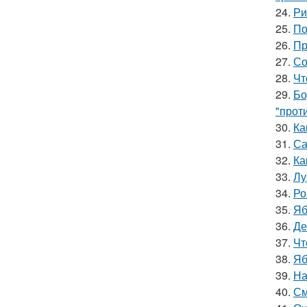
24.
Ри
25.
По
26.
Пр
27.
Со
28.
Чт
29.
Бо
"прот
30.
Ка
31.
Са
32.
Ка
33.
Лу
34.
Ро
35.
Яб
36.
Де
37.
Чт
38.
Яб
39.
На
40.
См