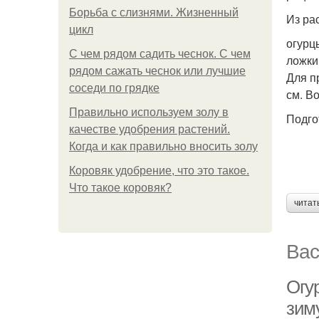
Борьба с слизнями. Жизненный
Из ра
цикл
огурцы
С чем рядом садить чеснок. С чем
ложки
рядом сажать чеснок или лучшие
Для п
соседи по грядке
см. В
Правильно используем золу в
Подго
качестве удобрения растений.
Когда и как правильно вносить золу
Коровяк удобрение, что это такое.
Что такое коровяк?
читат
Вас
Огу
зим