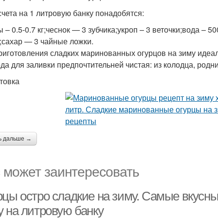
счета на 1 литровую банку понадобятся:
 – 0.5-0.7 кг;чеснок — 3 зубчика;укроп – 3 веточки;вода – 
;сахар — 3 чайные ложки.
риготовления сладких маринованных огурцов на зиму идеа
ода для заливки предпочтительней чистая: из колодца, родн
товка
ь дальше →
 может заинтересовать
рцы остро сладкие на зиму. Самые вкусны
у на литровую банку