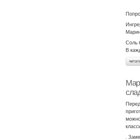
Попро
Ингре
Марин
Соль б
В каж
читат
Мар
слад
Перед
приго
можно
класс
. Зам