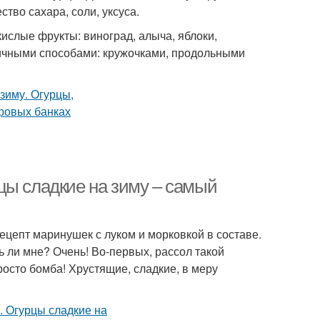
тво сахара, соли, уксуса.
кислые фрукты: виноград, алыча, яблоки,
ичными способами: кружочками, продольными
цы сладкие на зиму – самый
ецепт маринушек с луком и морковкой в составе.
 ли мне? Очень! Во-первых, рассол такой
росто бомба! Хрустящие, сладкие, в меру