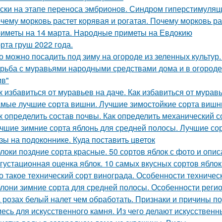
ски на этапе переноса эмбрионов. Синдром гиперстимуляции
чему морковь растет корявая и рогатая. Почему морковь ра
иметы на 14 марта. Народные приметы на Евдокию
рта груш 2022 года.
о можно посадить под зиму на огороде из зеленных культур.
рьба с муравьями народными средствами дома и в огороде. 
ив"
к избавиться от муравьев на даче. Как избавиться от мурав
мые лучшие сорта вишни. Лучшие зимостойкие сорта вишн
к определить состав почвы. Как определить механический 
чшие зимние сорта яблонь для средней полосы. Лучшие со
зы на подоконнике. Куда поставить цветок
локи поздние сорта красные. 50 сортов яблок с фото и опи
густационная оценка яблок. 10 самых вкусных сортов ябло
о такое технический сорт винограда. Особенности техничес
лони зимние сорта для средней полосы. Особенности реги
 розах белый налет чем обработать. Признаки и причины п
есь для искусственного камня. Из чего делают искусственны