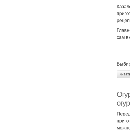
Казал
приго
рецеп
Главн
сам в
Выбир
читат
Огу
огур
Перед
приго
можно