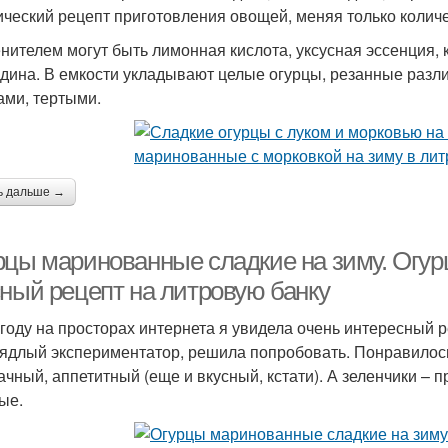
ический рецепт приготовления овощей, меняя только количес
енителем могут быть лимонная кислота, уксусная эссенция, 
дина. В емкости укладывают целые огурцы, резанные разл
ами, тертыми.
ь дальше →
рцы маринованные сладкие на зиму. Огур
сный рецепт на литровую банку
 году на просторах интернета я увидела очень интересный р
аядлый экспериментатор, решила попробовать. Понравилось
ачный, аппетитный (еще и вкусный, кстати). А зеленчики – п
ые.