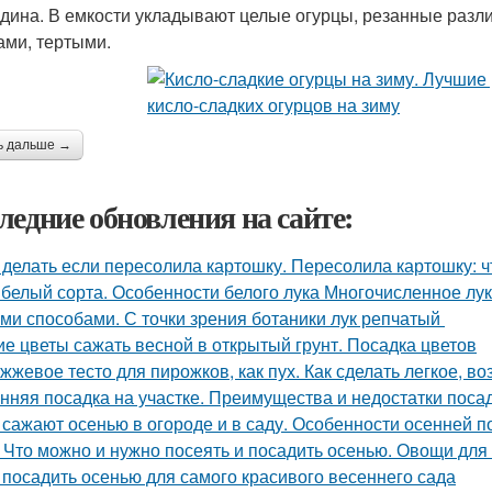
дина. В емкости укладывают целые огурцы, резанные разл
ами, тертыми.
ь дальше →
ледние обновления на сайте:
 делать если пересолила картошку. Пересолила картошку: чт
 белый сорта. Особенности белого лука Многочисленное л
ми способами. С точки зрения ботаники лук репчатый
ие цветы сажать весной в открытый грунт. Посадка цветов
жжевое тесто для пирожков, как пух. Как сделать легкое, во
нняя посадка на участке. Преимущества и недостатки поса
 сажают осенью в огороде и в саду. Особенности осенней п
 Что можно и нужно посеять и посадить осенью. Овощи для
 посадить осенью для самого красивого весеннего сада