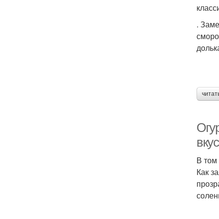
класс
. Зам
сморо
дольк
читат
Огу
вку
В том
Как з
прозр
солен