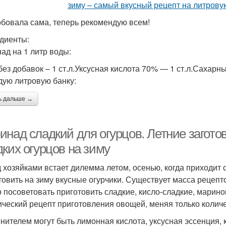
бовала сама, теперь рекомендую всем!
диенты:
ад на 1 литр воды:
ез добавок – 1 ст.л.Уксусная кислота 70% — 1 ст.л.Сахарный
дую литровую банку:
ь дальше →
инад сладкий для огурцов. Летние загото
ких огурцов на зиму
 хозяйками встает дилемма летом, осенью, когда приходит с
товить на зиму вкусные огурчики. Существует масса рецеп
 посоветовать приготовить сладкие, кисло-сладкие, марино
ический рецепт приготовления овощей, меняя только количес
енителем могут быть лимонная кислота, уксусная эссенция, 