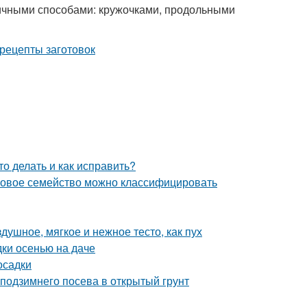
ичными способами: кружочками, продольными
о делать и как исправить?
уковое семейство можно классифицировать
здушное, мягкое и нежное тесто, как пух
дки осенью на даче
осадки
 подзимнего посева в открытый грунт