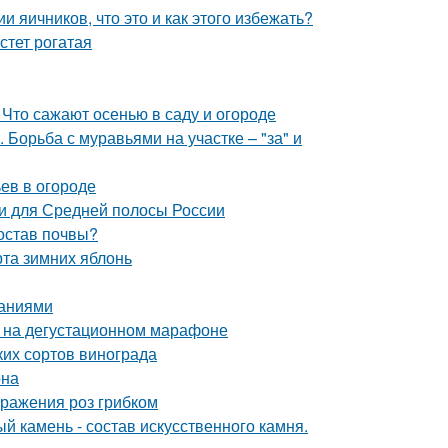
 яичников, что это и как этого избежать?
стет рогатая
 Что сажают осенью в саду и огороде
Борьба с муравьями на участке – "за" и
ьев в огороде
и для Средней полосы России
состав почвы?
рта зимних яблонь
саниями
к на дегустационном марафоне
ких сортов винограда
она
оражения роз грибком
й камень - состав искусственного камня.