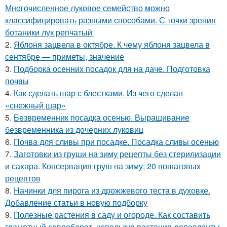
Многочисленное луковое семейство можно
классифицировать разными способами. С точки зрения
ботаники лук репчатый
2.
Яблоня зацвела в октябре. К чему яблоня зацвела в
сентябре — приметы, значение
3.
Подборка осенних посадок для на даче. Подготовка
почвы
4.
Как сделать шар с блестками. Из чего сделан
«снежный шар»
5.
Безвременник посадка осенью. Выращивание
безвременника из дочерних луковиц
6.
Почва для сливы при посадке. Посадка сливы осенью
7.
Заготовки из груши на зиму рецепты без стерилизации
и сахара. Консервация груш на зиму: 20 пошаговых
рецептов
8.
Начинки для пирога из дрожжевого теста в духовке.
Добавление статьи в новую подборку
9.
Полезные растения в саду и огороде. Как составить
грамотный севооборот, используя растения-репелленты