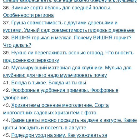
36.
Зимние сорта яблонь для средней полосы.
Особенности региона
37.
Груша совместимость с другими деревьями и
кустами. Умный сад: совместимость плодовых деревьев
38.
ВИШНЯ горькая и мелкая. Почему ВИШНЯ горчит?
Что делать?
39.
Нужно ли перепахивать осенью огород. Что вносить
под осеннюю перекопку
40.
Мульчирующий материал для клубники. Мульча для
клубники: для чего надо мульчировать почву
41.
Блюда в тыкве. Блюда из тыквы
42.
Фосфорные удобрения примеры. Фосфорные
удобрения
43.
Хризантемы осенние многолетние. Сорта
многолетних садовых хризантем с фото
44.
Какие цветы можно посадить на даче в августе. Какие
цветы посадить и посеять в августе
45.
Родедорн уход на зиму. Как ухаживать за