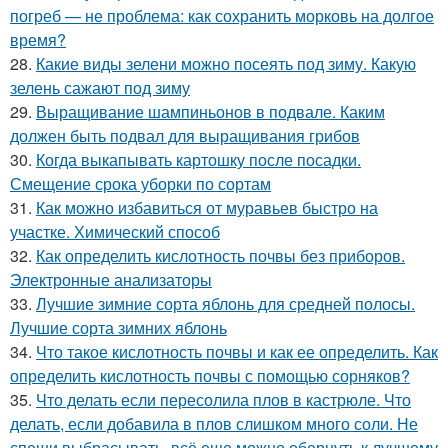
погреб — не проблема: как сохранить морковь на долгое
время?
28.
Какие виды зелени можно посеять под зиму. Какую
зелень сажают под зиму
29.
Выращивание шампиньонов в подвале. Каким
должен быть подвал для выращивания грибов
30.
Когда выкапывать картошку после посадки.
Смещение срока уборки по сортам
31.
Как можно избавиться от муравьев быстро на
участке. Химический способ
32.
Как определить кислотность почвы без приборов.
Электронные анализаторы
33.
Лучшие зимние сорта яблонь для средней полосы.
Лучшие сорта зимних яблонь
34.
Что такое кислотность почвы и как ее определить. Как
определить кислотность почвы с помощью сорняков?
35.
Что делать если пересолила плов в кастрюле. Что
делать, если добавила в плов слишком много соли. Не
спеши выбрасывать, всё еще можно обернуть к лучшему