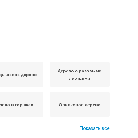
Дерево с розовыми
дышевое дерево
листьями
рева в горшках
Оливковое дерево
Показать все
уктовое дерево
Дерево на подоконнике