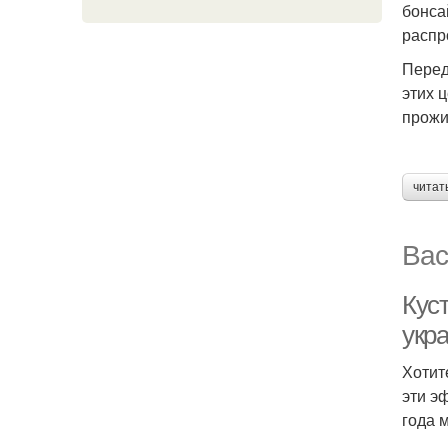
бонса
распр
Перед
этих 
прожи
читат
Вас
Кус
укр
Хотит
эти э
года 