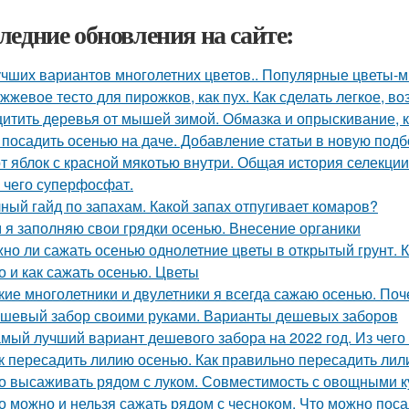
ледние обновления на сайте:
учших вариантов многолетних цветов.. Популярные цветы-мн
жжевое тесто для пирожков, как пух. Как сделать легкое, во
итить деревья от мышей зимой. Обмазка и опрыскивание, к
 посадить осенью на даче. Добавление статьи в новую подб
т яблок с красной мякотью внутри. Общая история селекци
 чего суперфосфат.
ный гайд по запахам. Какой запах отпугивает комаров?
 я заполняю свои грядки осенью. Внесение органики
но ли сажать осенью однолетние цветы в открытый грунт. 
о и как сажать осенью. Цветы
кие многолетники и двулетники я всегда сажаю осенью. По
шевый забор своими руками. Варианты дешевых заборов
мый лучший вариант дешевого забора на 2022 год. Из чег
к пересадить лилию осенью. Как правильно пересадить лил
о высаживать рядом с луком. Совместимость с овощными к
о можно и нельзя сажать рядом с чесноком. Что можно пос