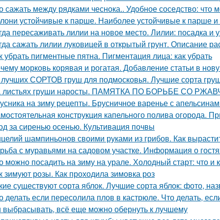
о сажать между рядками чеснока.. Удобное соседство: что 
лони устойчивые к парше. Наиболее устойчивые к парше и
гда пересаживать лилии на новое место. Лилии: посадка и 
гда сажать лилии луковицей в открытый грунт. Описание ра
к убрать пигментные пятна. Пигментация лица: как убрать
чему морковь корявая и рогатая. Добавление статьи в нов
 лучших СОРТОВ груш для подмосковья. Лучшие сорта груш
 листьях груши наросты. ПАМЯТКА ПО БОРЬБЕ СО РЖ
усника на зиму рецепты. Брусничное варенье с апельсинам
мостоятельная конструкция капельного полива огорода. П
од за сиренью осенью. Культивация почвы
целий шампиньонов своими руками из грибов. Как вырастит
рьба с муравьями на садовом участке. Информация о гостя
о можно посадить на зиму на урале. Холодный старт: что и к
к зимуют розы. Как проходила зимовка роз
кие существуют сорта яблок. Лучшие сорта яблок: фото, наз
о делать если пересолила плов в кастрюле. Что делать, ес
 выбрасывать, всё еще можно обернуть к лучшему