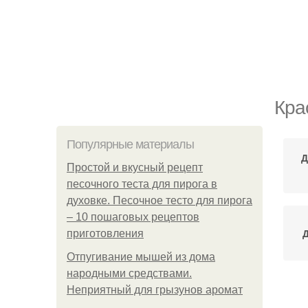
Кра
Популярные материалы
Д
Простой и вкусный рецепт
песочного теста для пирога в
духовке. Песочное тесто для пирога
– 10 пошаговых рецептов
Д
приготовления
Отпугивание мышей из дома
народными средствами.
Неприятный для грызунов аромат