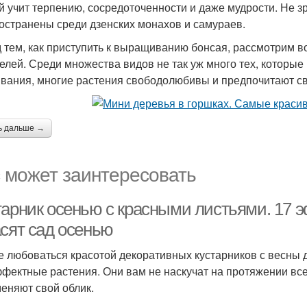
й учит терпению, сосредоточенности и даже мудрости. Не 
остранены среди дзенских монахов и самураев.
 тем, как приступить к выращиванию бонсая, рассмотрим 
целей. Среди множества видов не так уж много тех, котор
вания, многие растения свободолюбивы и предпочитают св
ь дальше →
 может заинтересовать
тарник осенью с красными листьями. 17 
асят сад осенью
е любоваться красотой декоративных кустарников с весны 
ффектные растения. Они вам не наскучат на протяжении все
меняют свой облик.