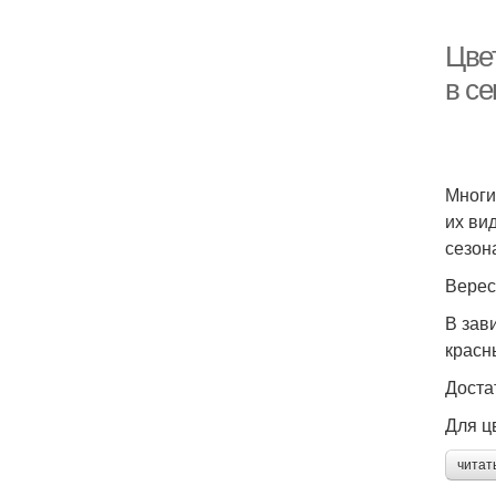
Цвет
в с
Многи
их ви
сезон
Верес
В зав
красн
Доста
Для ц
читат