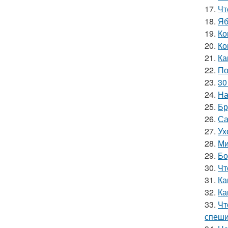
17.
Чт
18.
Яб
19.
Ко
20.
Ко
21.
Ка
22.
По
23.
30
24.
На
25.
Бр
26.
Са
27.
Ух
28.
Ми
29.
Бо
30.
Чт
31.
Ка
32.
Ка
33.
Чт
спеши