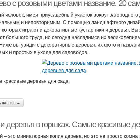
ево с розовыми цветами название. 20 са
й человек, имея приусадебный участок вокруг загородного 
нальным и неповторимым. С помощью ландшафтного дизай
в которых играют и декоративные кустарники и деревья. В
ют большого труда, но сегодня насладимся их великолепие
 Ниже вы увидите декоративные деревья, их фото и назван
вых и простых в уходе для садоводов.
 красивые деревья для сада:
ь дальше →
и деревья в горшках. Самые красивые д
й – это миниатюрная копия дерева, но это не просто комна