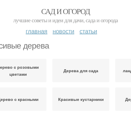
САД И ОГОРОД
лучшие советы и идеи для дачи, сада и огорода
главная
новости
статьи
сивые дерева
ерево с розовыми
Дерева для сада
лан
цветами
ерево с красными
Красивые кустарники
Де
Дерево в горшке
Комнатные дерева
Фр