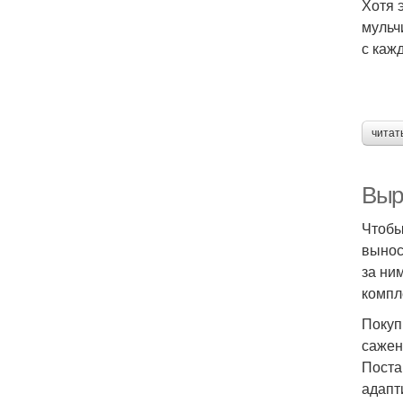
Хотя 
мульч
с каж
читат
Выр
Чтобы
вынос
за ни
компл
Покуп
сажен
Поста
адапт