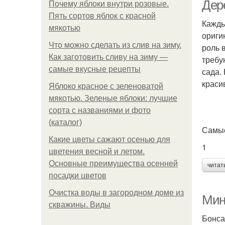
Дер
Почему яблоки внутри розовые.
Пять сортов яблок с красной
Кажды
мякотью
ориги
Что можно сделать из слив на зиму.
роль 
Как заготовить сливу на зиму —
требу
самые вкусные рецепты
сада.
краси
Яблоко красное с зеленоватой
мякотью. Зеленые яблоки: лучшие
сорта с названиями и фото
(каталог)
Самые
Какие цветы сажают осенью для
1
цветения весной и летом.
Основные преимущества осенней
читат
посадки цветов
Очистка воды в загородном доме из
Мин
скважины. Виды
Бонса