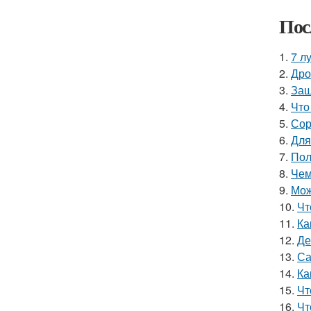
Пос
1.
7 л
2.
Дро
3.
Защ
4.
Что
5.
Сор
6.
Для
7.
Пол
8.
Чем
9.
Мож
10.
Чт
11.
Ка
12.
Де
13.
Са
14.
Ка
15.
Чт
16.
Чт