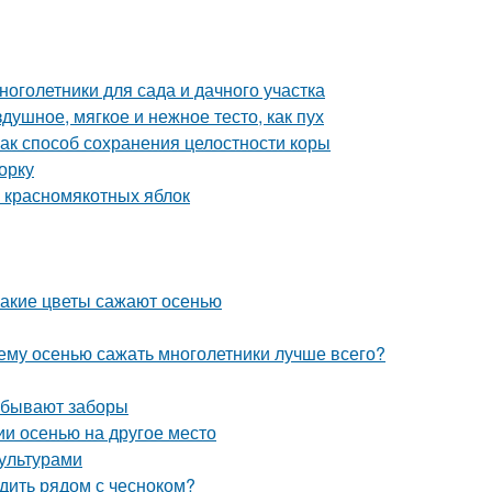
оголетники для сада и дачного участка
здушное, мягкое и нежное тесто, как пух
ак способ сохранения целостности коры
орку
и красномякотных яблок
Какие цветы сажают осенью
чему осенью сажать многолетники лучше всего?
о бывают заборы
ии осенью на другое место
ультурами
адить рядом с чесноком?