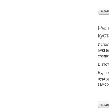
читат
Рас
кус
Испол
буква
созда
В это
Будле
пурпу
замор
читат