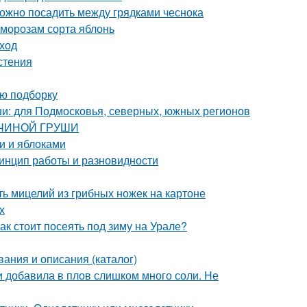
можно посадить между грядками чеснока
 морозам сорта яблонь
уход
стения
ую подборку
и: для Подмосковья, северных, южных регионов
АВЧИНОЙ ГРУШИ
и и яблоками
ринцип работы и разновидности
ь мицелий из грибных ножек на картоне
х
ак стоит посеять под зиму на Урале?
вания и описания (каталог)
ли добавила в плов слишком много соли. Не