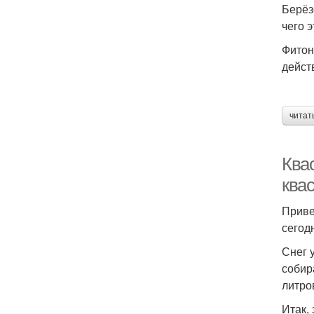
Берёз
чего 
Фитон
дейст
читат
Квас
ква
Приве
сегод
Снег 
собир
литро
Итак, 