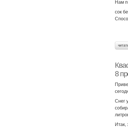
Нам п
сок б
Спосо
читат
Квас
8 пр
Приве
сегод
Снег 
собир
литро
Итак, 