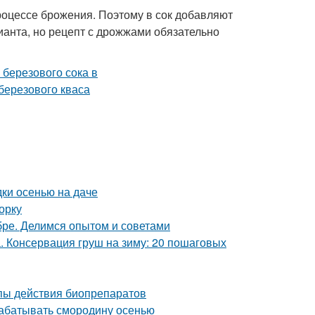
процессе брожения. Поэтому в сок добавляют
анта, но рецепт с дрожжами обязательно
дки осенью на даче
орку
ябре. Делимся опытом и советами
а. Консервация груш на зиму: 20 пошаговых
ипы действия биопрепаратов
рабатывать смородину осенью