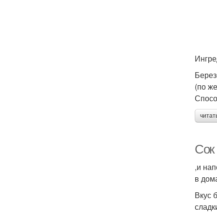
Ингре
Берез
(по же
Спосо
читат
Сок
,и на
в дом
Вкус 
сладк