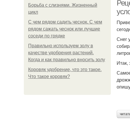
Реце
Борьба с слизнями. Жизненный
усло
цикл
Приве
С чем рядом садить чеснок. С чем
сегод
рядом сажать чеснок или лучшие
соседи по грядке
Снег 
собир
Правильно используем золу в
литро
качестве удобрения растений.
Когда и как правильно вносить золу
Итак, 
Коровяк удобрение, что это такое.
Самое
Что такое коровяк?
дрожж
опишу
читат