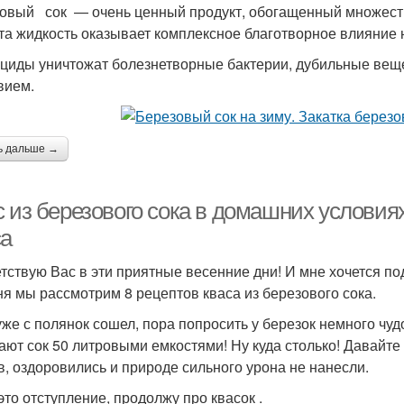
овый сок — очень ценный продукт, обогащенный множеств
эта жидкость оказывает комплексное благотворное влияние 
циды уничтожат болезнетворные бактерии, дубильные ве
вием.
ь дальше →
 из березового сока в домашних условиях
са
тствую Вас в эти приятные весенние дни! И мне хочется по
ня мы рассмотрим 8 рецептов кваса из березового сока.
уже с полянок сошел, пора попросить у березок немного чудо
ают сок 50 литровыми емкостями! Ну куда столько! Давайт
в, оздоровились и природе сильного урона не нанесли.
это отступление, продолжу про квасок .