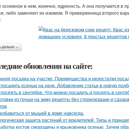
 основное в нем, конечно, ядреность. А она получается в 
и, либо заменяют их изюмом. Я приверженица второго вари
.
ь дальше →
ледние обновления на сайте:
нняя посадка на участке. Преимущества и недостатки поса
 посадить осенью на даче. Добавление статьи в новую подб
 посеять в сентябре. Что можно посадить и посеять в сент
отовки из груши на зиму рецепты без стерилизации и сахар
тов
 избавиться от мышей в доме навсегда.
логическая защита растений от вредителей. Типы и принц
аботка кустов смородины и крыжовника осенью. Зачем об