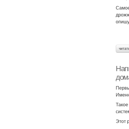
Самое
дрожж
опишу
читат
Напи
дом
Первы
Именн
Такое
систе
Этот 