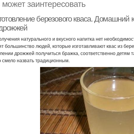
 может заинтересовать
готовление березового кваса. Домашний к
 дрожжей
олучения натурального и вкусного напитка нет необходимос
ят большинство людей, которые изготавливают квас из берез
лении дрожжей получиться бражка, соответственно детям т
 смело назвать традиционным.