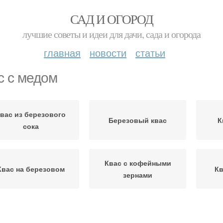
САД И ОГОРОД
лучшие советы и идеи для дачи, сада и огорода
главная
новости
статьи
с с медом
вас из березового
Березовый квас
К
сока
Квас с кофейными
Квас на березовом
Кв
зернами
Алкогольный квас
Сок с медом