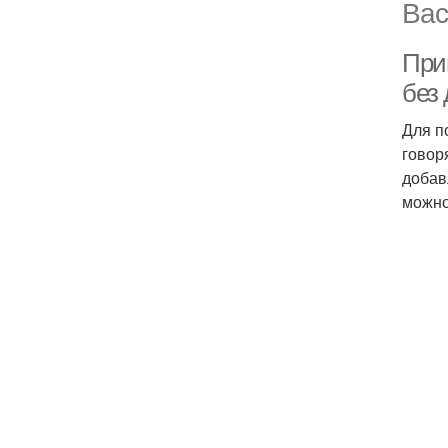
Вас
При
без
Для п
говор
добав
можно