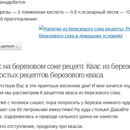
онадобится:
ерезы — 3 ллимонная кислота — 0,5 ч.лсахарный песок — 1
б приготовления:
ь дальше →
 на березовом соке рецепт. Квас из бере
остых рецептов березового кваса
тствую Вас в эти приятные весенние дни! И мне хочется по
ня мы рассмотрим 8 рецептов кваса из березового сока.
уже с полянок сошел, пора попросить у березок немного чудо
ают сок 50 литровыми емкостями! Ну куда столько! Давайт
в, оздоровились и природе сильного урона не нанесли.
это отступление, продолжу про квасок .