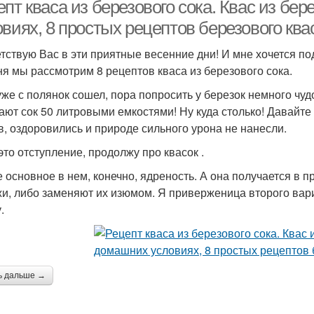
пт кваса из березового сока. Квас из бер
виях, 8 простых рецептов березового ква
тствую Вас в эти приятные весенние дни! И мне хочется по
ня мы рассмотрим 8 рецептов кваса из березового сока.
уже с полянок сошел, пора попросить у березок немного чудо
ают сок 50 литровыми емкостями! Ну куда столько! Давайт
в, оздоровились и природе сильного урона не нанесли.
это отступление, продолжу про квасок .
 основное в нем, конечно, ядреность. А она получается в 
и, либо заменяют их изюмом. Я приверженица второго вари
.
ь дальше →