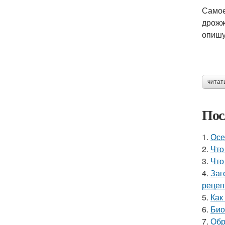
Самое
дрожж
опишу
читат
Пос
1.
Осе
2.
Что
3.
Что
4.
Заг
рецеп
5.
Как
6.
Био
7.
Обр