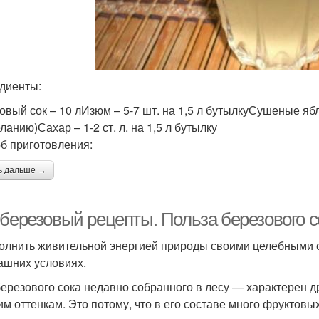
диенты:
овый сок – 10 лИзюм – 5-7 шт. на 1,5 л бутылкуСушеные яб
ланию)Сахар – 1-2 ст. л. на 1,5 л бутылку
б приготовления:
ь дальше →
 березовый рецепты. Польза березового с
полнить живительной энергией природы своими целебными 
ашних условиях.
березового сока недавно собранного в лесу — характерен
им оттенкам. Это потому, что в его составе много фруктовы