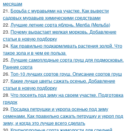
месяцам
21.
Борьба с муравьями на участке. Как вывести
садовых муравьев химическими средствами
22.
Лучшие летние сорта яблонь. Мелба (Мельба)
23.
Почему вырастает мелкая морковь. Добавление
статьи в новую подборку
24.
Как правильно подкармливать растения золой. Что
такое зола и в чем ее польза
25.
Лучшие самоплодные сорта груш для подмосковья.
Ранние сорта
26.
Топ-10 лучших сортов груш. Описание сортов груш
27.
Какие лучше цветы сажать осенью. Добавление
статьи в новую подборку
28.
Что посеять под зиму на своем участке. Подготовка
грядок
29.
Посадка петрушки и укропа осенью под зиму
семенами. Как правильно сажать петрушку и укроп под
зиму, и когда это лучше всего сделать
30.
Крупноплодные сорта жимолости для средней