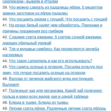
сюрпризом» вывели в Италии
39.
Что можно сделать из падалицы яблок. 5 рецептов
зимних заготовок из яблок-падалиц
40.
Что посадить рядом с грушей. Что посадить с грушей
41.
На розах белый налет чем обработать. Признаки и
причины поражения роз грибком
42.
Сладкие сорта ежевики. 5 сортов сочной ежевики,
дающих обильный урожай
43.
Тля и муравьи симбиоз. Как проявляется дружба
насекомых
44.
Что такое сапропель и как его использовать?
45.
Что садить осенью в огороде. Посадка культур под
зиму, что лучше посадить осенью на огороде
46.
Валлар от личинок майского жука инструкция.
Валлар®
47.
Полезные чаи для организма. Какой чай полезнее:
польза и вред всех видов чая в одной таблице
48.
Блюда в тыкве. Блюда из тыквы
49.
Летние сорта яблок. Различные летние сорта яблонь