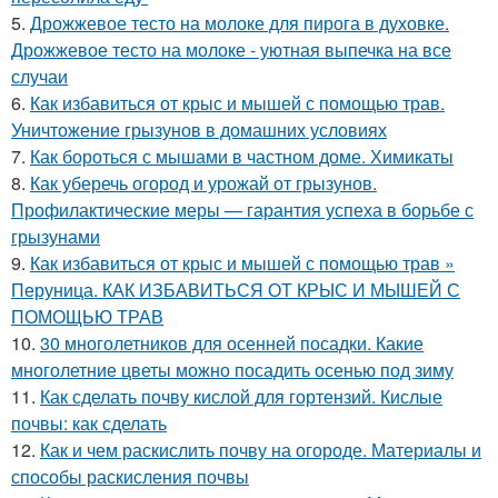
5.
Дрожжевое тесто на молоке для пирога в духовке.
Дрожжевое тесто на молоке - уютная выпечка на все
случаи
6.
Как избавиться от крыс и мышей с помощью трав.
Уничтожение грызунов в домашних условиях
7.
Как бороться с мышами в частном доме. Химикаты
8.
Как уберечь огород и урожай от грызунов.
Профилактические меры — гарантия успеха в борьбе с
грызунами
9.
Как избавиться от крыс и мышей с помощью трав »
Перуница. КАК ИЗБАВИТЬСЯ ОТ КРЫС И МЫШЕЙ С
ПОМОЩЬЮ ТРАВ
10.
30 многолетников для осенней посадки. Какие
многолетние цветы можно посадить осенью под зиму
11.
Как сделать почву кислой для гортензий. Кислые
почвы: как сделать
12.
Как и чем раскислить почву на огороде. Материалы и
способы раскисления почвы