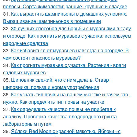
полосы. Сорта жимолости: ранние, крупные и сладкие
31.
Как вырастить шампиньоны в домашних условиях.
Выращивание шампиньонов в помещении
32.
30 лучших способов для борьбы с муравьями в саду
и огороде. Как прогнать муравьев с участка: используем
народные средства
33.
Как избавиться от муравьев навсегда на огороде. В
чем состоит опасность муравьев?
34.
Как прогнать муравьев с участка. Растения - враги
садовых муравьев
35.
Шиповник свежий, что с ним делать. Отвар
шиповника: польза и норма употребления
36.
Как узнать тип почвы на вашем участке и зачем это
нужно. Как определить тип почвы на участке
37.
Как определить качество почвы не прибегая к
анализу. Проверка качества плодородного грунта
лабораторным путем
38.
Яблоки Red Moon с красной мякотью. Яблоки «с