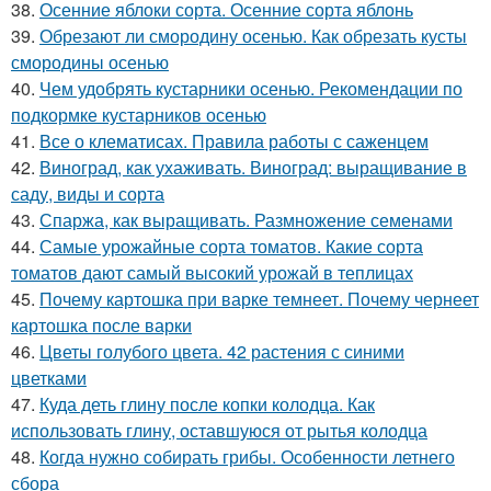
38.
Осенние яблоки сорта. Осенние сорта яблонь
39.
Обрезают ли смородину осенью. Как обрезать кусты
смородины осенью
40.
Чем удобрять кустарники осенью. Рекомендации по
подкормке кустарников осенью
41.
Все о клематисах. Правила работы с саженцем
42.
Виноград, как ухаживать. Виноград: выращивание в
саду, виды и сорта
43.
Спаржа, как выращивать. Размножение семенами
44.
Самые урожайные сорта томатов. Какие сорта
томатов дают самый высокий урожай в теплицах
45.
Почему картошка при варке темнеет. Почему чернеет
картошка после варки
46.
Цветы голубого цвета. 42 растения с синими
цветками
47.
Куда деть глину после копки колодца. Как
использовать глину, оставшуюся от рытья колодца
48.
Когда нужно собирать грибы. Особенности летнего
сбора