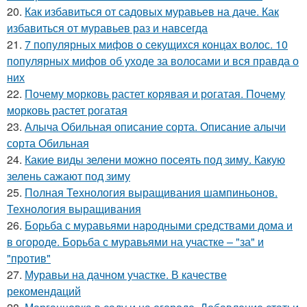
20.
Как избавиться от садовых муравьев на даче. Как
избавиться от муравьев раз и навсегда
21.
7 популярных мифов о секущихся концах волос. 10
популярных мифов об уходе за волосами и вся правда о
них
22.
Почему морковь растет корявая и рогатая. Почему
морковь растет рогатая
23.
Алыча Обильная описание сорта. Описание алычи
сорта Обильная
24.
Какие виды зелени можно посеять под зиму. Какую
зелень сажают под зиму
25.
Полная Технология выращивания шампиньонов.
Технология выращивания
26.
Борьба с муравьями народными средствами дома и
в огороде. Борьба с муравьями на участке – "за" и
"против"
27.
Муравьи на дачном участке. В качестве
рекомендаций