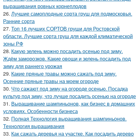
выращивания ровных корнеплодов
26.
Лучшие самоплодные сорта груш для подмосковья.
Ранние сорта
27.
Топ 16 лучших СОРТОВ груши для Ростовской
области. Лучшие сорта груш для каждой климатической
зоны РФ
28.
Какую зелень можно посадить осенью под зиму.
Ждём заморозков. Какие овощи и зелень посадить под
зиму для раннего урожая
29.
Какие пряные травы можно сажать под зиму.
Осенние пряные травы на моем огороде
30.
Что сажают под зиму на огороде осенью. Посадка
культур под зиму, что лучше посадить осенью на огороде
31.
Выращивание шампиньонов, как бизнес в домашних
условиях. Особенности бизнеса
32.
Полная Технология выращивания шампиньонов.
Технология выращивания
33.
Как сажать деревья на участке. Как посадить дерево