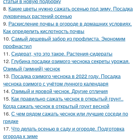
статьи в новую подборку
8.
Какие цветы нужно сажать осенью под зиму. Посадка
луковичных растений осенью
9.
Раскисление почвы в огороде в домашних условиях.
Как определить кислотность почвы
10.
Самый дешевый забор из профлиста. Экономим
профнастил
11.
Сидерат, что это такое. Растения-сидераты
12.
Глубина посадки озимого чеснока секреты урожая.
Озимый (зимний) чеснок
13.
Посадка озимого чеснока в 2022 году. Посадка
чеснока озимого с учётом лунного календаря
14.
Озимый и яровой чеснок. Другие отличия
15.
Как правильно сажать чеснок в открытый грунт..
Когда сажать чеснок в открытый грунт весной
16.
С чем рядом сажать чеснок или лучшие соседи по
грядке
17.
Что делать осенью в саду и огороде. Подготовка
огорода к зиме