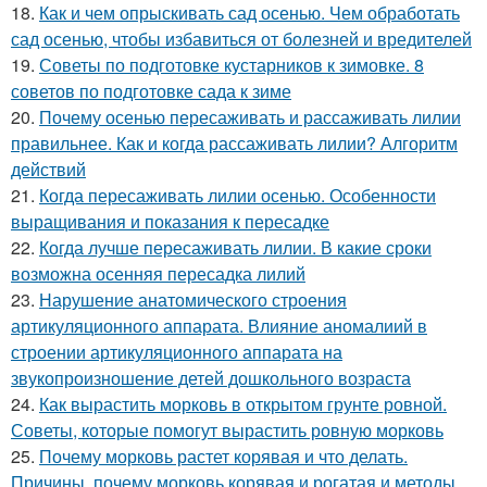
18.
Как и чем опрыскивать сад осенью. Чем обработать
сад осенью, чтобы избавиться от болезней и вредителей
19.
Советы по подготовке кустарников к зимовке. 8
советов по подготовке сада к зиме
20.
Почему осенью пересаживать и рассаживать лилии
правильнее. Как и когда рассаживать лилии? Алгоритм
действий
21.
Когда пересаживать лилии осенью. Особенности
выращивания и показания к пересадке
22.
Когда лучше пересаживать лилии. В какие сроки
возможна осенняя пересадка лилий
23.
Нарушение анатомического строения
артикуляционного аппарата. Влияние аномалиий в
строении артикуляционного аппарата на
звукопроизношение детей дошкольного возраста
24.
Как вырастить морковь в открытом грунте ровной.
Советы, которые помогут вырастить ровную морковь
25.
Почему морковь растет корявая и что делать.
Причины, почему морковь корявая и рогатая и методы