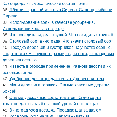
Как определить механический состав почвы
36.
Яблоки с красной мякотью Сирена. Саженцы яблони
Сирена
37.
Использование золы в качестве удобрения.
Использование золы в огороде
38.
Что посадить рядом с грушей. Что посадить с грушей
39.
Столовый сорт винограда. Что значит столовый сорт
40.
Посадка деревьев и кустарников на участке осенью.
Подготовка ямы нужного размера для посадки плодовых
деревьев осенью
41.
Известь в огороде применение. Разновидности и их
использование
42.
Удобрение для огорода осенью. Древесная зола
43.
Мини деревья в горшках. Самые красивые деревья
бонсай
44.
Самые урожайные сорта томатов. Какие сорта
томатов дают самый высокий урожай в теплицах
45.
Виноград уход посадка. Посадка: шаг за шагом
46.
Родедорн уход на зиму. Как ухаживать за