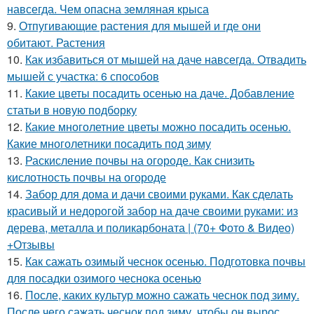
навсегда. Чем опасна земляная крыса
9.
Отпугивающие растения для мышей и где они
обитают. Растения
10.
Как избавиться от мышей на даче навсегда. Отвадить
мышей с участка: 6 способов
11.
Какие цветы посадить осенью на даче. Добавление
статьи в новую подборку
12.
Какие многолетние цветы можно посадить осенью.
Какие многолетники посадить под зиму
13.
Раскисление почвы на огороде. Как снизить
кислотность почвы на огороде
14.
Забор для дома и дачи своими руками. Как сделать
красивый и недорогой забор на даче своими руками: из
дерева, металла и поликарбоната | (70+ Фото & Видео)
+Отзывы
15.
Как сажать озимый чеснок осенью. Подготовка почвы
для посадки озимого чеснока осенью
16.
После, каких культур можно сажать чеснок под зиму.
После чего сажать чеснок под зиму, чтобы он вырос