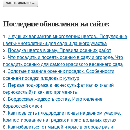
читать дальше →
Последние обновления на сайте:
1.
7 лучших вариантов многолетних цветов.. Популярные
цветы-многолетники для сада и дачного участка
2.
Посадка цветов в зиму. Правила осенних работ
3.
Что посадить и посеять осенью в саду и огороде. Что
посадить осенью для самого красивого весеннего сада
4.
Золотые правила осенних посадок. Особенности
осенней посадки плодовых культур
5.
Первая подкормка в июне: сульфат калия (калий
сернокислый) и как его применять
6.
Бордосская жидкость состав. Изготовление
бордосской смеси
7.
Как повысить плодородие почвы на дачном участке.
Компостирование на грядках и приствольных кругах
8.
Как избавиться от мышей и крыс в огороде раз и