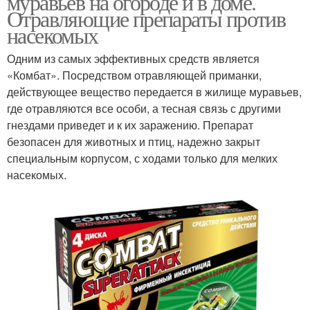
муравьев на огороде и в доме.
Отравляющие препараты против
насекомых
Одним из самых эффективных средств является
Перекопка от муравьев
Зола от муравьев
«Комбат». Посредством отравляющей приманки,
действующее вещество передается в жилище муравьев,
где отравляются все особи, а тесная связь с другими
гнездами приведет и к их заражению. Препарат
Масло от муравьев
Пшено от муравьев
безопасен для животных и птиц, надежно закрыт
специальным корпусом, с ходами только для мелких
насекомых.
Муравьев в квартире