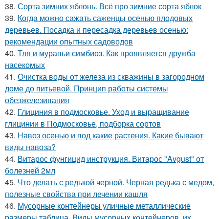
38.
Сорта зимних яблонь. Всё про зимние сорта яблок
39.
Когда можно сажать саженцы осенью плодовых
деревьев. Посадка и пересадка деревьев осенью:
рекомендации опытных садоводов
40.
Тля и муравьи симбиоз. Как проявляется дружба
насекомых
41.
Очистка воды от железа из скважины в загородном
доме до питьевой. Принцип работы системы
обезжелезивания
42.
Глициния в подмосковье. Уход и выращивание
глицинии в Подмосковье, подборка сортов
43.
Навоз осенью и под какие растения. Какие бывают
виды навоза?
44.
Витарос фунгицид инструкция. Витарос "Avgust" от
болезней 2мл
45.
Что делать с редькой черной. Черная редька с медом,
полезные свойства при лечении кашля
46.
Мусорные контейнеры уличные металлические
размеры таблица. Виды мусорных контейнеров, их