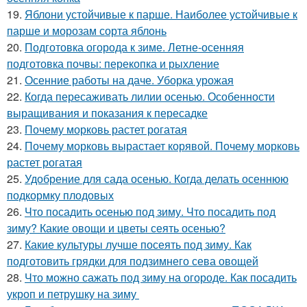
19.
Яблони устойчивые к парше. Наиболее устойчивые к
парше и морозам сорта яблонь
20.
Подготовка огорода к зиме. Летне-осенняя
подготовка почвы: перекопка и рыхление
21.
Осенние работы на даче. Уборка урожая
22.
Когда пересаживать лилии осенью. Особенности
выращивания и показания к пересадке
23.
Почему морковь растет рогатая
24.
Почему морковь вырастает корявой. Почему морковь
растет рогатая
25.
Удобрение для сада осенью. Когда делать осеннюю
подкормку плодовых
26.
Что посадить осенью под зиму. Что посадить под
зиму? Какие овощи и цветы сеять осенью?
27.
Какие культуры лучше посеять под зиму. Как
подготовить грядки для подзимнего сева овощей
28.
Что можно сажать под зиму на огороде. Как посадить
укроп и петрушку на зиму