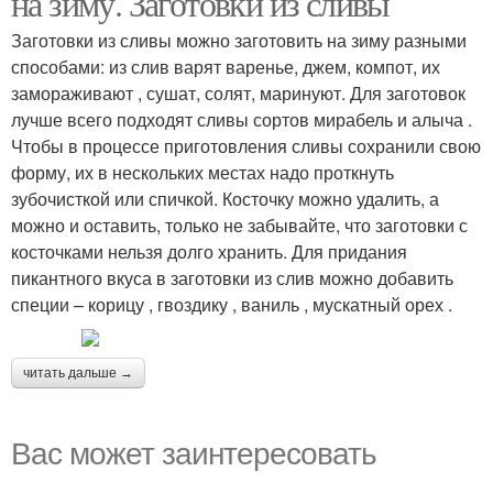
на зиму. Заготовки из сливы
Заготовки из сливы можно заготовить на зиму разными
способами: из слив варят варенье, джем, компот, их
Блюда с желтыми
замораживают , сушат, солят, маринуют. Для заготовок
Желтые сливы
сливами
лучше всего подходят сливы сортов мирабель и алыча .
Чтобы в процессе приготовления сливы сохранили свою
форму, их в нескольких местах надо проткнуть
зубочисткой или спичкой. Косточку можно удалить, а
Соус из слив
Соусы из сливы
можно и оставить, только не забывайте, что заготовки с
косточками нельзя долго хранить. Для придания
пикантного вкуса в заготовки из слив можно добавить
специи – корицу , гвоздику , ваниль , мускатный орех .
Кетчуп из слив
Соус из кислых слив
читать дальше →
Вас может заинтересовать
Слив в собственном
Слив в сахаре
соку