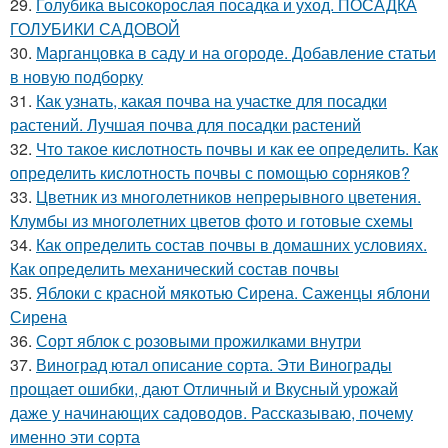
29.
Голубика высокорослая посадка и уход. ПОСАДКА
ГОЛУБИКИ САДОВОЙ
30.
Марганцовка в саду и на огороде. Добавление статьи
в новую подборку
31.
Как узнать, какая почва на участке для посадки
растений. Лучшая почва для посадки растений
32.
Что такое кислотность почвы и как ее определить. Как
определить кислотность почвы с помощью сорняков?
33.
Цветник из многолетников непрерывного цветения.
Клумбы из многолетних цветов фото и готовые схемы
34.
Как определить состав почвы в домашних условиях.
Как определить механический состав почвы
35.
Яблоки с красной мякотью Сирена. Саженцы яблони
Сирена
36.
Сорт яблок с розовыми прожилками внутри
37.
Виноград ютал описание сорта. Эти Винограды
прощает ошибки, дают Отличный и Вкусный урожай
даже у начинающих садоводов. Рассказываю, почему
именно эти сорта