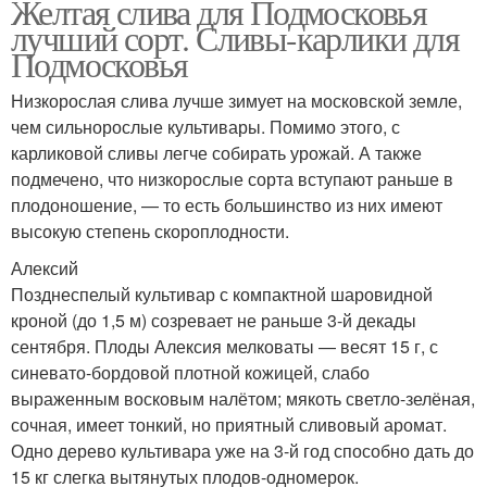
Желтая слива для Подмосковья
лучший сорт. Сливы-карлики для
Подмосковья
Варение из сливы
Слив в блендере
Низкорослая слива лучше зимует на московской земле,
чем сильнорослые культивары. Помимо этого, с
карликовой сливы легче собирать урожай. А также
подмечено, что низкорослые сорта вступают раньше в
плодоношение, — то есть большинство из них имеют
высокую степень скороплодности.
Алексий
Позднеспелый культивар с компактной шаровидной
кроной (до 1,5 м) созревает не раньше 3-й декады
сентября. Плоды Алексия мелковаты — весят 15 г, с
синевато-бордовой плотной кожицей, слабо
выраженным восковым налётом; мякоть светло-зелёная,
сочная, имеет тонкий, но приятный сливовый аромат.
Одно дерево культивара уже на 3-й год способно дать до
15 кг слегка вытянутых плодов-одномерок.