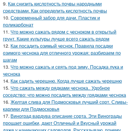
9.
Как снизить кислотность почвы народными
средствами. Как определить кислотность почвы
10.
Современный забор для дачи. Пластик и
поликарбонат
11.
Что можно сажать рядом с чесноком в открытый
грунт. Какие культуры лучше всего сажать рядом
12.
Как посадить озимый чеснок. Правила посадки
озимого чеснока для отличного урожая: разбираем по
шагам
13.
Что можно сажать и сеять под зиму. Посадка лука и
чеснока
14.
Как садить черешню. Когда лучше сажать черешню
15.
Что сажать между рядками чеснока.. Удобное
соседство: что можно посадить между грядками чеснока
16.
Желтая слива для Подмосковья лучший сорт. Сливы-
карлики для Подмосковья
17.
Виноград вардува описание сорта. Эти Винограды
прощает ошибки, дают Отличный и Вкусный урожай
даже у начинающих садоводов. Рассказываю, почему