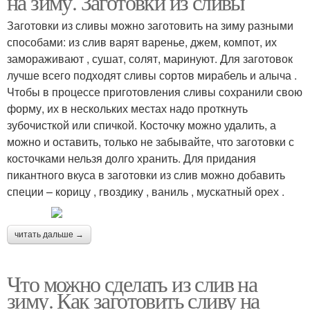
на зиму. Заготовки из сливы
Заготовки из сливы можно заготовить на зиму разными
способами: из слив варят варенье, джем, компот, их
Блюда с желтыми
замораживают , сушат, солят, маринуют. Для заготовок
Желтые сливы
сливами
лучше всего подходят сливы сортов мирабель и алыча .
Чтобы в процессе приготовления сливы сохранили свою
форму, их в нескольких местах надо проткнуть
зубочисткой или спичкой. Косточку можно удалить, а
Сливы в духовке
Домашние соусы
можно и оставить, только не забывайте, что заготовки с
косточками нельзя долго хранить. Для придания
пикантного вкуса в заготовки из слив можно добавить
специи – корицу , гвоздику , ваниль , мускатный орех .
Соусы из сливы
Домашний соус
читать дальше →
Что можно сделать из слив на
Кетчуп из слив
Соус из кислых слив
зиму. Как заготовить сливу на