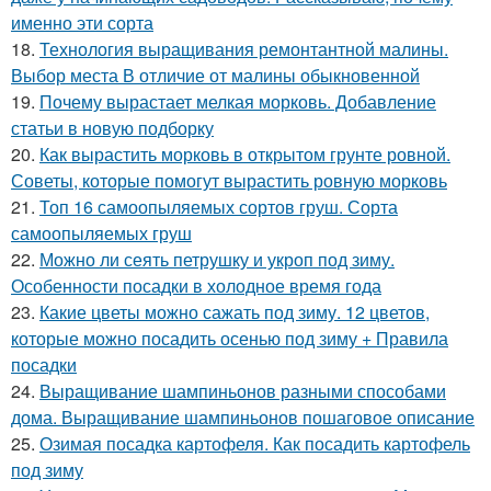
именно эти сорта
18.
Технология выращивания ремонтантной малины.
Выбор места В отличие от малины обыкновенной
19.
Почему вырастает мелкая морковь. Добавление
статьи в новую подборку
20.
Как вырастить морковь в открытом грунте ровной.
Советы, которые помогут вырастить ровную морковь
21.
Топ 16 самоопыляемых сортов груш. Сорта
самоопыляемых груш
22.
Можно ли сеять петрушку и укроп под зиму.
Особенности посадки в холодное время года
23.
Какие цветы можно сажать под зиму. 12 цветов,
которые можно посадить осенью под зиму + Правила
посадки
24.
Выращивание шампиньонов разными способами
дома. Выращивание шампиньонов пошаговое описание
25.
Озимая посадка картофеля. Как посадить картофель
под зиму