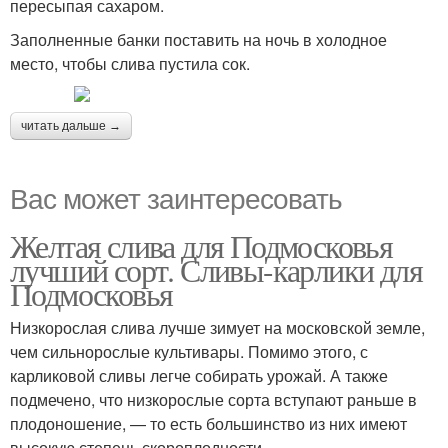
пересыпая сахаром.
Заполненные банки поставить на ночь в холодное
Варения из слив
Компот из слив
место, чтобы слива пустила сок.
читать дальше →
Слив на зиму
Вас может заинтересовать
Желтая слива для Подмосковья
лучший сорт. Сливы-карлики для
Подмосковья
Низкорослая слива лучше зимует на московской земле,
чем сильнорослые культивары. Помимо этого, с
карликовой сливы легче собирать урожай. А также
подмечено, что низкорослые сорта вступают раньше в
плодоношение, — то есть большинство из них имеют
высокую степень скороплодности.