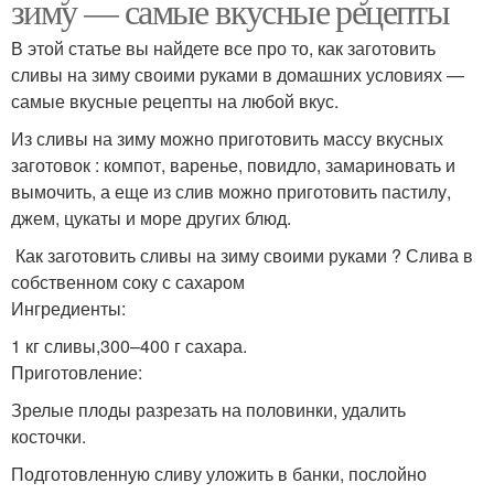
зиму — самые вкусные рецепты
В этой статье вы найдете все про то, как заготовить
Слив в собственном
сливы на зиму своими руками в домашних условиях —
Слив в сахаре
соку
самые вкусные рецепты на любой вкус.
Из сливы на зиму можно приготовить массу вкусных
заготовок : компот, варенье, повидло, замариновать и
вымочить, а еще из слив можно приготовить пастилу,
Варение из сливы
Слив в блендере
джем, цукаты и море других блюд.
Как заготовить сливы на зиму своими руками ? Слива в
собственном соку с сахаром
Ингредиенты:
Рецепты из слив
Джемы из сливы
1 кг сливы,300–400 г сахара.
Приготовление:
Зрелые плоды разрезать на половинки, удалить
косточки.
Джемы из слив
Варение из слив
Подготовленную сливу уложить в банки, послойно