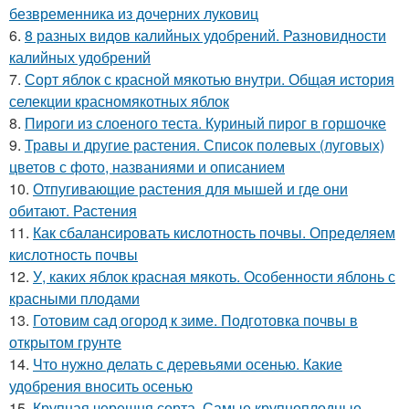
безвременника из дочерних луковиц
6.
8 разных видов калийных удобрений. Разновидности
калийных удобрений
7.
Сорт яблок с красной мякотью внутри. Общая история
селекции красномякотных яблок
8.
Пироги из слоеного теста. Куриный пирог в горшочке
9.
Травы и другие растения. Список полевых (луговых)
цветов с фото, названиями и описанием
10.
Отпугивающие растения для мышей и где они
обитают. Растения
11.
Как сбалансировать кислотность почвы. Определяем
кислотность почвы
12.
У, каких яблок красная мякоть. Особенности яблонь с
красными плодами
13.
Готовим сад огород к зиме. Подготовка почвы в
открытом грунте
14.
Что нужно делать с деревьями осенью. Какие
удобрения вносить осенью
15.
Крупная черешня сорта. Самые крупноплодные