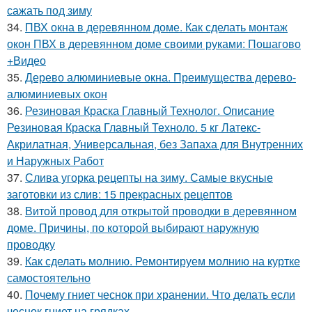
сажать под зиму
34.
ПВХ окна в деревянном доме. Как сделать монтаж
окон ПВХ в деревянном доме своими руками: Пошагово
+Видео
35.
Дерево алюминиевые окна. Преимущества дерево-
алюминиевых окон
36.
Резиновая Краска Главный Технолог. Описание
Резиновая Краска Главный Техноло. 5 кг Латекс-
Акрилатная, Универсальная, без Запаха для Внутренних
и Наружных Работ
37.
Слива угорка рецепты на зиму. Самые вкусные
заготовки из слив: 15 прекрасных рецептов
38.
Витой провод для открытой проводки в деревянном
доме. Причины, по которой выбирают наружную
проводку
39.
Как сделать молнию. Ремонтируем молнию на куртке
самостоятельно
40.
Почему гниет чеснок при хранении. Что делать если
чеснок гниет на грядках