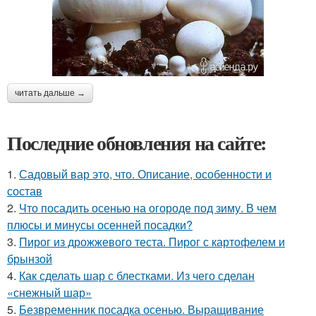
читать дальше →
Последние обновления на сайте:
1.
Садовый вар это, что. Описание, особенности и
состав
2.
Что посадить осенью на огороде под зиму. В чем
плюсы и минусы осенней посадки?
3.
Пирог из дрожжевого теста. Пирог с картофелем и
брынзой
4.
Как сделать шар с блестками. Из чего сделан
«снежный шар»
5.
Безвременник посадка осенью. Выращивание