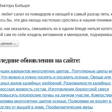
Виктора Бобыря
е любит салат из помидоров и овощей в самый разгар лета, 
ось бы, эти два овоща настолько срослись в нашем понимани
о, как оказалось, смешивать их в одном блюде нельзя катего
й сам по себе кладезь витаминов и минералов, подчеркив
ь дальше →
ледние обновления на сайте:
учших вариантов многолетних цветов.. Популярные цветы-мн
 Что можно и нужно посеять и посадить осенью. Овощи для
азных видов калийных удобрений. Разновидности калийных
досская жидкость состав. Изготовление бордосской смеси
 повысить плодородие почвы на дачном участке. Компостир
кормка многолетних цветов осенью. Подкормки не входят в
дство от мышей в доме. Профилактические меры