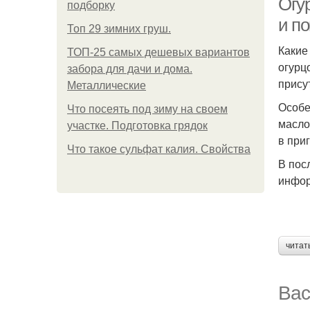
Огу
подборку
и п
Топ 29 зимних груш.
Какие
ТОП-25 самых дешевых вариантов
огурц
забора для дачи и дома.
прису
Металлические
Особе
Что посеять под зиму на своем
масло
участке. Подготовка грядок
в при
Что такое сульфат калия. Свойства
В пос
инфор
читат
Вас