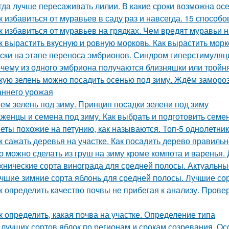
гда лучше пересаживать лилии. В какие сроки возможна ос
к избавиться от муравьев в саду раз и навсегда. 15 способо
к избавиться от муравьев на грядках. Чем вредят муравьи н
к вырастить вкусную и ровную морковь. Как вырастить морк
ски на этапе переноса эмбрионов. Синдром гиперстимуляции
чему из одного эмбриона получаются близняшки или тройн
кую зелень можно посадить осенью под зиму. Ждём замороз
аннего урожая
ем зелень под зиму. Принцип посадки зелени под зиму
женцы и семена под зиму. Как выбрать и подготовить семен
еты похожие на петунию, как называются. Топ-5 однолетни
к сажать деревья на участке. Как посадить дерево правиль
о можно сделать из груш на зиму кроме компота и варенья.
хнические сорта винограда для средней полосы. Актуальны
чшие зимние сорта яблонь для средней полосы. Лучшие со
к определить качество почвы не прибегая к анализу. Пров
к определить, какая почва на участке. Определение типа
 лучших сортов яблок по регионам и срокам созревания. О