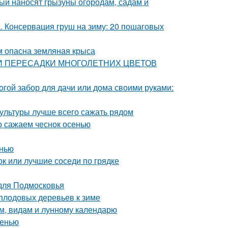
рый наносят грызуны огородам, садам и
а. Консервация груш на зиму: 20 пошаговых
ем опасна земляная крыса
ОСТИ ПЕРЕСАДКИ МНОГОЛЕТНИХ ЦВЕТОВ
огой забор для дачи или дома своими руками:
культуры лучше всего сажать рядом
но сажаем чеснок осенью
енью
ок или лучшие соседи по грядке
 для Подмосковья
 плодовых деревьев к зиме
ам, видам и лунному календарю
сенью