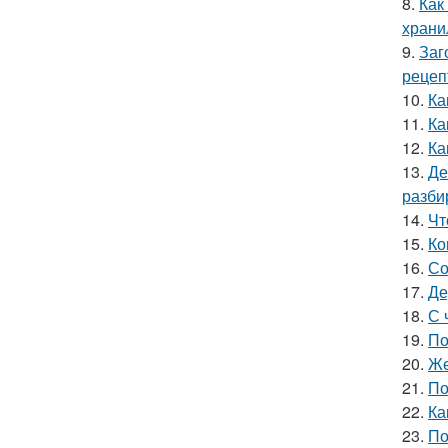
8.
Как
хран
9.
Заг
рецеп
10.
Ка
11.
Ка
12.
Ка
13.
Де
разби
14.
Чт
15.
Ко
16.
Со
17.
Де
18.
С 
19.
По
20.
Же
21.
По
22.
Ка
23.
По