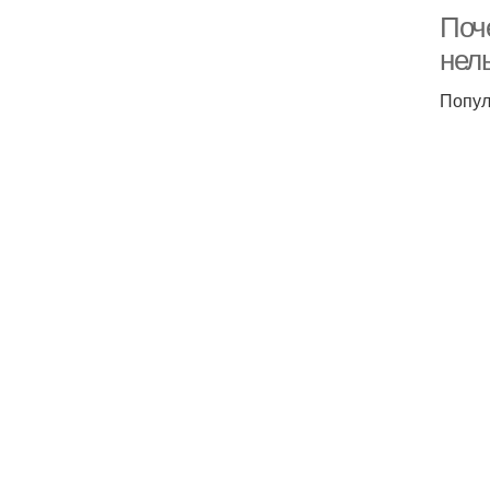
Поч
нел
Попул