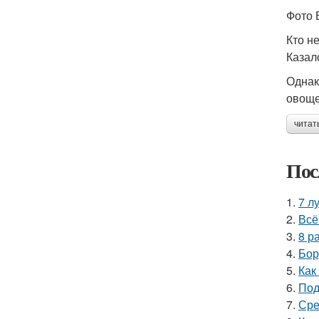
Фото 
Кто н
Казал
Однак
овоще
читат
Пос
1.
7 л
2.
Всё
3.
8 р
4.
Бор
5.
Как
6.
Под
7.
Сре