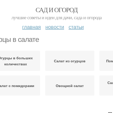
САД И ОГОРОД
лучшие советы и идеи для дачи, сада и огорода
главная
новости
статьи
рцы в салате
Огурцы в больших
Салат из огурцов
Пом
количествах
Са
алат с помидорами
Овощной салат