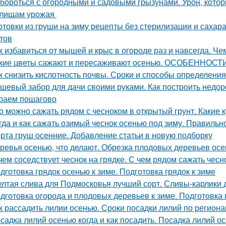
 бороться с огородными и садовыми грызунами. Урон, кото
илищам урожая
отовки из груши на зиму рецепты без стерилизации и сахар
тов
к избавиться от мышей и крыс в огороде раз и навсегда. Ч
кие цветы сажают и пересаживают осенью. ОСОБЕНН
к снизить кислотность почвы. Сроки и способы определения
шевый забор для дачи своими руками. Как построить недор
раем пошагово
о можно сажать рядом с чесноком в открытый грунт. Какие 
гда и как сажать озимый чеснок осенью под зиму. Правиль
рта груш осенние. Добавление статьи в новую подборку
ревья осенью, что делают. Обрезка плодовых деревьев ос
чем соседствует чеснок на грядке. С чем рядом сажать чесн
дготовка грядок осенью к зиме. Подготовка грядок к зиме
лтая слива для Подмосковья лучший сорт. Сливы-карлики
дготовка огорода и плодовых деревьев к зиме. Подготовка
к рассадить лилии осенью. Сроки посадки лилий по регион
садка лилий осенью когда и как посадить. Посадка лилий о