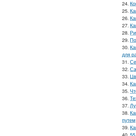
24.
Ко
25.
Ка
26.
Ка
27.
Ка
28.
Ри
29.
По
30.
Ка
для р
31.
Се
32.
Са
33.
Цв
34.
Ка
35.
Чт
36.
Те
37.
Лу
38.
Ка
путем
39.
Ка
40.
55