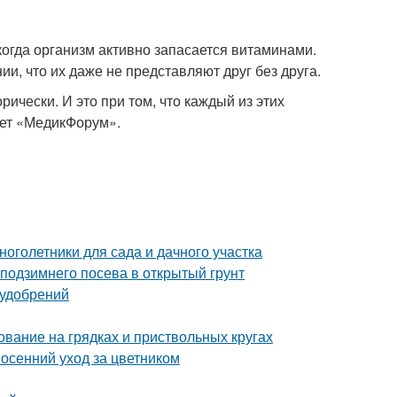
когда организм активно запасается витаминами.
и, что их даже не представляют друг без друга.
рически. И это при том, что каждый из этих
ает «МедикФорум».
оголетники для сада и дачного участка
 подзимнего посева в открытый грунт
 удобрений
ование на грядках и приствольных кругах
 осенний уход за цветником