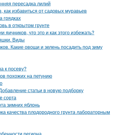
енняя пересадка лилий
в, как избавиться от садовых муравьев
а грядках
овь в открытом грунте
 яичников, что это и как этого избежать?
яшки. Виды
ков. Какие овощи и зелень посадить под зиму
а к посеву?
ков похожих на петунию
но
 Добавление статьи в новую подборку
е сорта
рта зимних яблонь
ерка качества плодородного грунта лабораторным
собенности региона