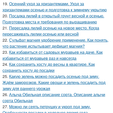
19.
Осенний уход за хризантемами. Уход за
хризантемами осенью и подготовка к зимнему укрытию
20.
Посадка лилий в открытый грунт весной и осенью.
Подготовка места и требования по выращиванию
21.
Пересадка лилий осенью на новое место. Когда
пересаживать лилии осенью или весной
22.
Сульфат магния удобрение применение. Как понять,
что растение испытывает дефицит магния?
23.
Как избавиться от садовых муравьев на даче. Как
избавиться от муравьев раз и навсегда
24.
Как сохранить хосту до весны в квартире. Как
сохранить хосту до посадки
25.
Какую зелень можно посадить осенью под зиму.
Ждём заморозков. Какие овощи и зелень посадить под
зиму для раннего урожая
26.
Алыча Обильная описание сорта. Описание алычи
сорта Обильная
27.
Можно ли сеять петрушку и укроп под зиму.
Особенности посадки в холодное время года