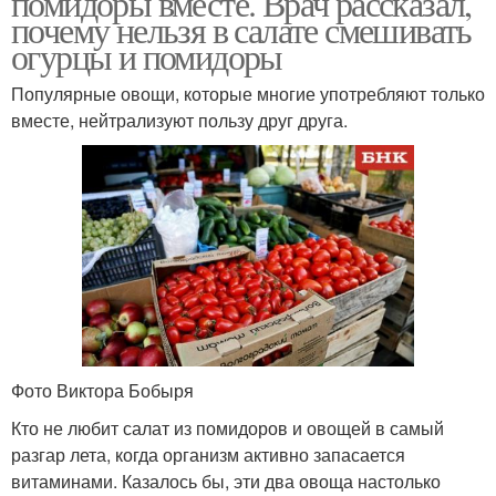
помидоры вместе. Врач рассказал,
почему нельзя в салате смешивать
огурцы и помидоры
Популярные овощи, которые многие употребляют только
Помидоры в салате
Салаты с помидорами
вместе, нейтрализуют пользу друг друга.
Салат с помидорами
Овощной салат
Салат с вялеными
помидорами
Фото Виктора Бобыря
Кто не любит салат из помидоров и овощей в самый
разгар лета, когда организм активно запасается
витаминами. Казалось бы, эти два овоща настолько